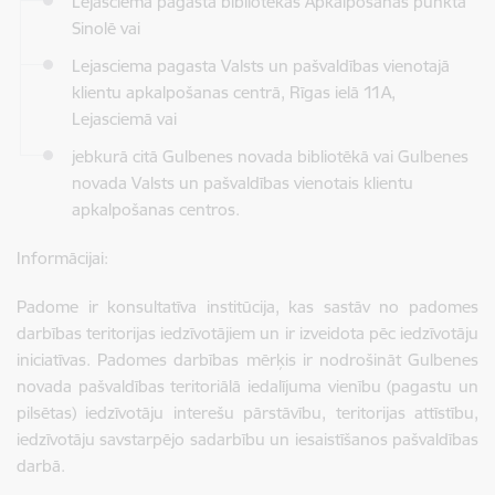
Lejasciema pagasta bibliotēkas Apkalpošanas punktā
Sinolē vai
Lejasciema pagasta Valsts un pašvaldības vienotajā
klientu apkalpošanas centrā, Rīgas ielā 11A,
Lejasciemā vai
jebkurā citā Gulbenes novada bibliotēkā vai Gulbenes
novada Valsts un pašvaldības vienotais klientu
apkalpošanas centros.
Informācijai:
Padome ir konsultatīva institūcija, kas sastāv no padomes
darbības teritorijas iedzīvotājiem un ir izveidota pēc iedzīvotāju
iniciatīvas. Padomes darbības mērķis ir nodrošināt Gulbenes
novada pašvaldības teritoriālā iedalījuma vienību (pagastu un
pilsētas) iedzīvotāju interešu pārstāvību, teritorijas attīstību,
iedzīvotāju savstarpējo sadarbību un iesaistīšanos pašvaldības
darbā.