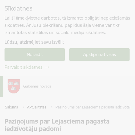
Pāriet uz lapas saturu
Sīkdatnes
Spied
lai meklētu
Enter
Lai šī tīmekļvietne darbotos, tā izmanto obligāti nepieciešamās
sīkdatnes. Ar Jūsu piekrišanu papildus šajā vietnē var tikt
izmantotas statistikas un sociālo mediju sīkdatnes.
Lūdzu, atzīmējiet savu izvēli:
Noraidīt
Apstiprināt visas
Pārvaldīt sīkdatnes
Sākums
Aktualitātes
Paziņojums par Lejasciema pagasta iedzīvotāju
Paziņojums par Lejasciema pagasta
iedzīvotāju padomi