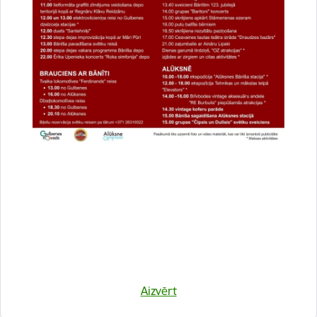
Aktualitātes:
Iedzīvotāju padomes
Pašvaldība informē
Sabiedrība
Drukāt lapu
Dalīties
Aizvērt