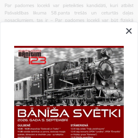
Par padomes locekli var pieteikties kandidāti, kuri atbilst
Pašvaldības likuma 58.panta trešās un ceturtās daļas
nosacījumiem, tas ir – Par padomes locekli var būt fiziskā
persona, kura sasniegusi 16 gadu vecumu un ir Latvijas
Republikas pilsonis vai tāds Eiropas Savienības pilsonis, kurš
nav Latvijas Republikas pilsonis, bet ir reģistrēts Fizisko
personu reģistrā. Par padomes locekli nav atļauts būt domes
deputātam, pašvaldības izpilddirektoram un viņa vietniekam.
Kandidātus padomes locekļa amatam var izvirzīt arī attiecīgās
padomes darbības teritorijā deklarētais iedzīvotājs, iesniedzot
ar padomes locekļa kandidātu rakstveida saskaņotu
pieteikumu.
Plašāka informācija
https://www.gulbene.lv/lv/iedzivotaju-
padomes
Saistītas tēmas