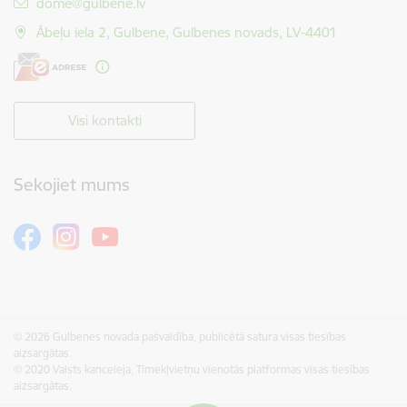
E-pasts:
dome@gulbene.lv
Ābeļu iela 2, Gulbene, Gulbenes novads, LV-4401
Visi kontakti
Sekojiet mums
© 2026 Gulbenes novada pašvaldība, publicētā satura visas tiesības
aizsargātas.
© 2020 Valsts kanceleja, Tīmekļvietņu vienotās platformas visas tiesības
aizsargātas.