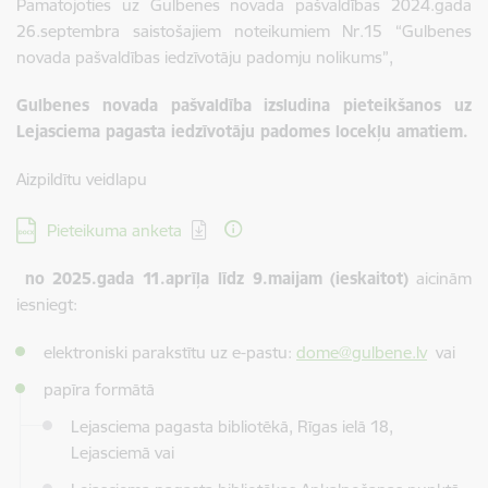
Pamatojoties uz Gulbenes novada pašvaldības 2024.gada
26.septembra saistošajiem noteikumiem Nr.15 “Gulbenes
novada pašvaldības iedzīvotāju padomju nolikums”,
Gulbenes novada pašvaldība izsludina pieteikšanos uz
Lejasciema pagasta iedzīvotāju padomes locekļu amatiem.
Aizpildītu veidlapu
Lejupielādēt:
Pieteikuma anketa
no 2025.gada 11.aprīļa līdz 9.maijam (ieskaitot)
aicinām
iesniegt:
elektroniski parakstītu uz e-pastu:
dome@gulbene.lv
vai
papīra formātā
Lejasciema pagasta bibliotēkā, Rīgas ielā 18,
Lejasciemā vai