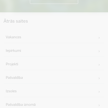
Kājene
Ātrās saites
Vakances
Iepirkumi
Projekti
Pašvaldība
Izsoles
Pašvaldība iznomā