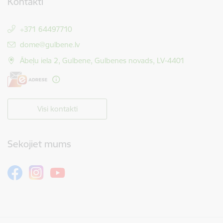
Kontakti
+371 64497710
E-pasts:
dome@gulbene.lv
Ābeļu iela 2, Gulbene, Gulbenes novads, LV-4401
Visi kontakti
Sekojiet mums