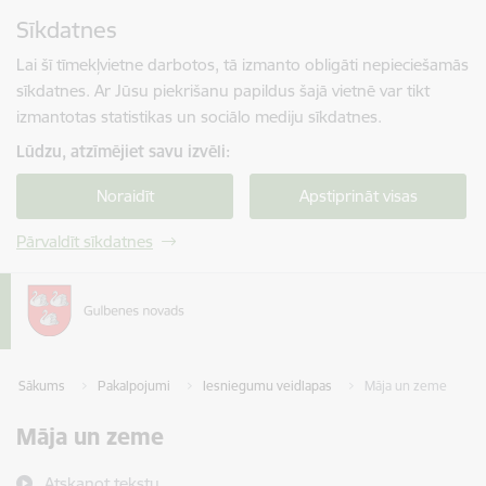
Pāriet uz lapas saturu
Sīkdatnes
Spied
lai meklētu
Enter
Lai šī tīmekļvietne darbotos, tā izmanto obligāti nepieciešamās
sīkdatnes. Ar Jūsu piekrišanu papildus šajā vietnē var tikt
izmantotas statistikas un sociālo mediju sīkdatnes.
Lūdzu, atzīmējiet savu izvēli:
Noraidīt
Apstiprināt visas
Pārvaldīt sīkdatnes
Sākums
Pakalpojumi
Iesniegumu veidlapas
Māja un zeme
Māja un zeme
Atskaņot tekstu