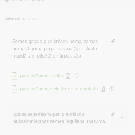
Publicēts: 07.11.2022.
Zemes gabala piešķiršana nomā/zemes
nomas līguma pagarināšana (tajā skaitā
mazdārziņi pilsētā un ārpus tās)
Lejupielādēt:
parakstīšanai ar roku
Lejupielādēt:
parakstīšanai ar elektronisko parakstu
Izziņas saņemšana par piekrišanu
lauksaimniecības zemes iegūšanai īpašumā: