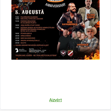
Par nekustamā īpašuma pieslēguma
centralizētajai ūdensapgādes un/vai
kanalizācijas sistēmai būvniecības darbu
pabeigšanu un pašvaldības līdzfinansējuma
izmaksu:
Drukāt lapu
Dalīties
Aizvērt