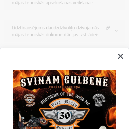
mājas tehniskās apsekošanas veikšanai:
Līdzfinansējums daudzdzīvokļu dzīvojamās
mājas tehniskās dokumentācijas izstrādei:
Decentralizētās kanalizācijas sistēmas
reģistrācija:
Līdzfinansējums par nekustamā īpašuma
pieslēguma centralizētajai ūdensapgādes
un/vai kanalizācijas sistēmai būvniecības
darbu izdevumu kompensēšanu un
līdzfinansējuma līguma slēgšanai: