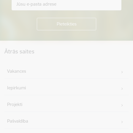
Kājene
Ātrās saites
Vakances
Iepirkumi
Projekti
Pašvaldība