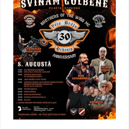
Saistītas tēmas
Notikumi:
Izstāde
Drukāt lapu
Dalīties