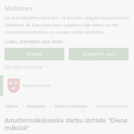
Pāriet uz lapas saturu
Sīkdatnes
Spied
lai meklētu
Enter
Lai šī tīmekļvietne darbotos, tā izmanto obligāti nepieciešamās
sīkdatnes. Ar Jūsu piekrišanu papildus šajā vietnē var tikt
izmantotas statistikas un sociālo mediju sīkdatnes.
Lūdzu, atzīmējiet savu izvēli:
Noraidīt
Apstiprināt visas
Pārvaldīt sīkdatnes
Sākums
Aktualitātes
Notikumu kalendārs
Amatiermākslinieku da
Amatiermākslinieku darbu izstāde "Diena
mākslai"