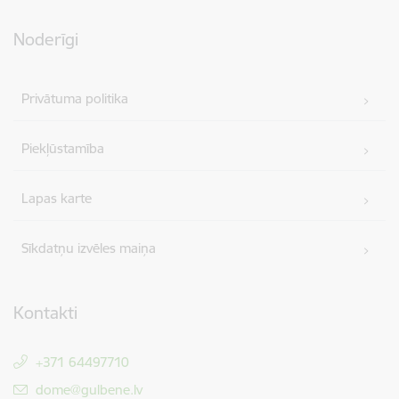
Noderīgi
Privātuma politika
Piekļūstamība
Lapas karte
Sīkdatņu izvēles maiņa
Kontakti
+371 64497710
E-pasts:
dome@gulbene.lv