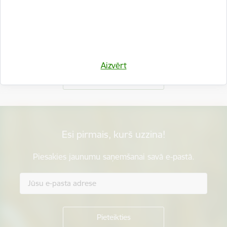
Vai šī informācija bija noderīga?
Aizvērt
Sniegt atsauksmi
Esi pirmais, kurš uzzina!
Piesakies jaunumu saņemšanai savā e-pastā.