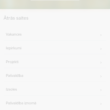
Kājene
Ātrās saites
Vakances
Iepirkumi
Projekti
Pašvaldība
Izsoles
Pašvaldība iznomā