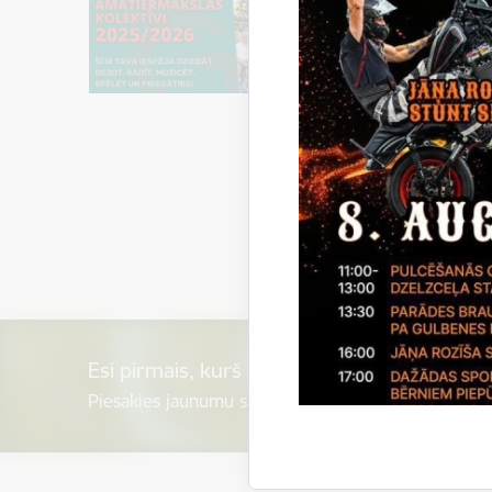
Esi pirmais, kurš uzzina!
Piesakies jaunumu saņemšanai savā e-pastā.