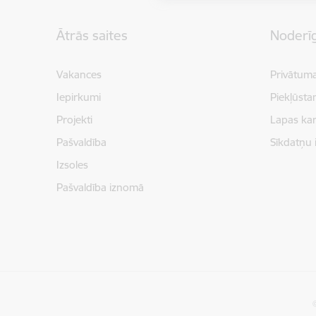
Kājene
Ātrās saites
Noderīg
Vakances
Privātuma
Iepirkumi
Piekļūsta
Projekti
Lapas kar
Pašvaldība
Sīkdatņu 
Izsoles
Pašvaldība iznomā
©