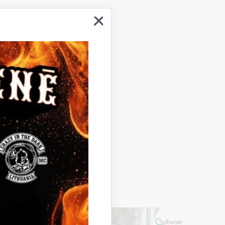
Vieta
Galgauskas pagasta bibliotēka