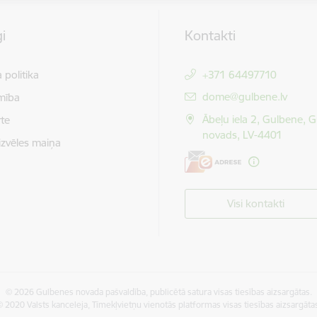
i
Kontakti
 politika
+371 64497710
E-pasts:
dome@gulbene.lv
mība
Ābeļu iela 2, Gulbene, 
te
novads, LV-4401
izvēles maiņa
Visi kontakti
© 2026 Gulbenes novada pašvaldība, publicētā satura visas tiesības aizsargātas.
 2020 Valsts kanceleja, Tīmekļvietņu vienotās platformas visas tiesības aizsargāta