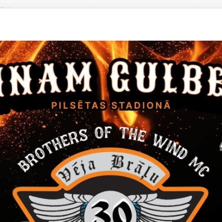
Datums
Laiks
19. marts, 2025 – 22.
9.00–17.30
aprīlis, 2025
not kalendāram
rinātas ''crazy wool'' tehnikā.
tas tēmas
Izstāde