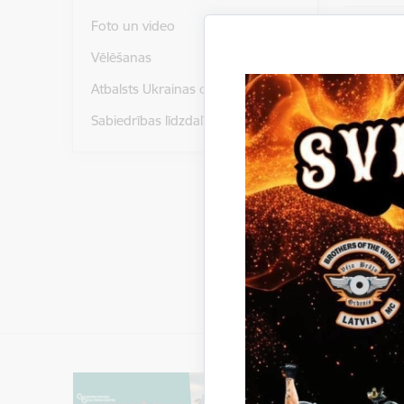
Foto un video
Vēlēšanas
Pievie
Atbalsts Ukrainas civiliedzīvotājiem
Sabiedrības līdzdalība
Gleznas da
Saistī
Notikumi: