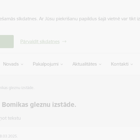
iešamās sīkdatnes. Ar Jūsu piekrišanu papildus šajā vietnē var tikt i
Pārvaldīt sīkdatnes
Novads
Pakalpojumi
Aktualitātes
Kontakti
ikas gleznu izstāde.
 Bomikas gleznu izstāde.
ņot tekstu
28.03.2025.