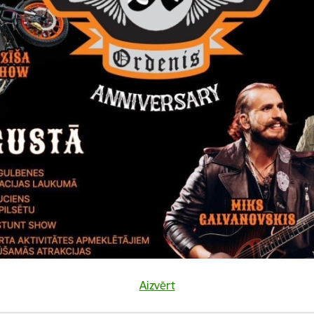
Vai šī informācija bija noderīga?
Sniegt atsauksmi
Aizvērt