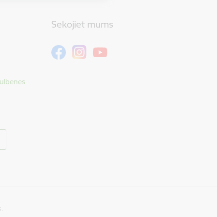
Sekojiet mums
Gulbenes
s.