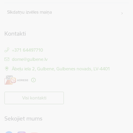
Sīkdatņu izvēles maiņa
Kontakti
+371 64497710
E-pasts:
dome@gulbene.lv
Ābeļu iela 2, Gulbene, Gulbenes novads, LV-4401
Visi kontakti
Sekojiet mums