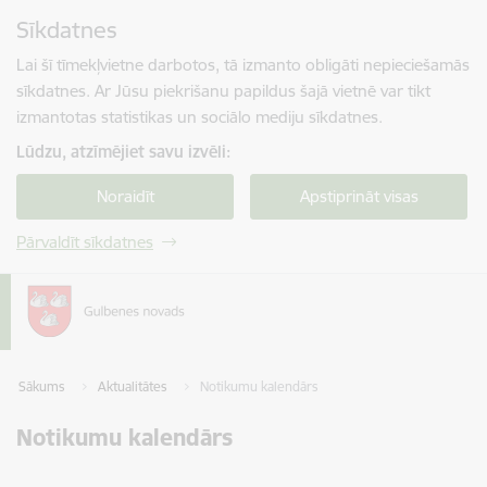
Pāriet uz lapas saturu
Sīkdatnes
Spied
lai meklētu
Enter
Lai šī tīmekļvietne darbotos, tā izmanto obligāti nepieciešamās
sīkdatnes. Ar Jūsu piekrišanu papildus šajā vietnē var tikt
izmantotas statistikas un sociālo mediju sīkdatnes.
Lūdzu, atzīmējiet savu izvēli:
Noraidīt
Apstiprināt visas
Pārvaldīt sīkdatnes
Sākums
Aktualitātes
Notikumu kalendārs
Notikumu kalendārs