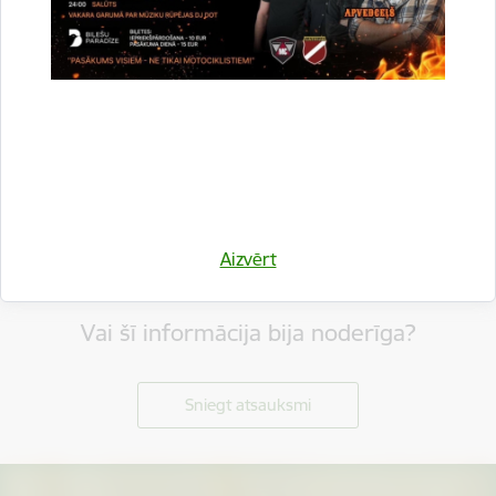
Aizvērt
Vai šī informācija bija noderīga?
Sniegt atsauksmi