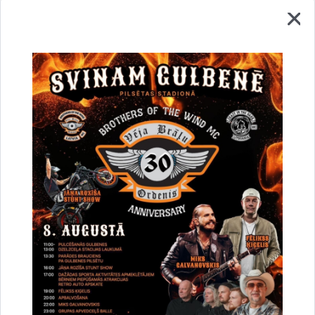
Zaļais tirdziņš
2026. gada 15. augustā 9.00 - 13.00 centrālajā skvērā
Gulbenē Zaļais tirdziņš. Pieteikšanās līdz 13. jūlijam pa
tālruni +371…
Gadatirgus
Drukāt lapu