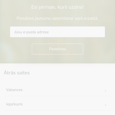
Esi pirmais, kurš uzzina!
Piesakies jaunumu saņemšanai savā e-pastā.
Kājene
Ātrās saites
Vakances
Iepirkumi