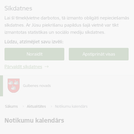
Pāriet uz lapas saturu
Sīkdatnes
Spied
lai meklētu
Enter
Lai šī tīmekļvietne darbotos, tā izmanto obligāti nepieciešamās
sīkdatnes. Ar Jūsu piekrišanu papildus šajā vietnē var tikt
izmantotas statistikas un sociālo mediju sīkdatnes.
Lūdzu, atzīmējiet savu izvēli:
Noraidīt
Apstiprināt visas
Pārvaldīt sīkdatnes
Sākums
Aktualitātes
Notikumu kalendārs
Notikumu kalendārs