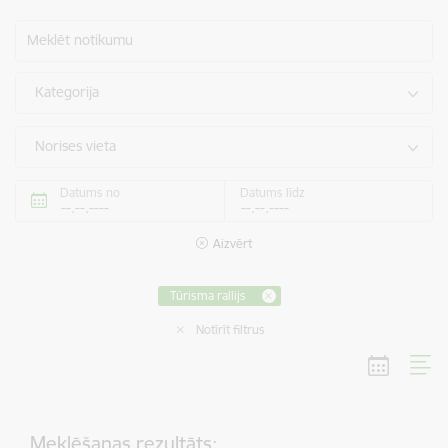
Meklēt notikumu
Kategorija
Norises vieta
Datums no
Datums līdz
Aizvērt
Tūrisma rallijs
Notīrīt filtrus
Meklēšanas rezultāts: