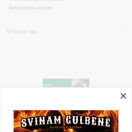
Nekas netika atrasts
Drukāt lapu