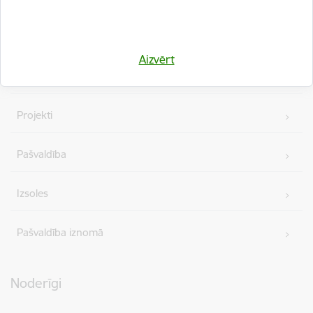
Vakances
Aizvērt
Iepirkumi
Projekti
Pašvaldība
Izsoles
Pašvaldība iznomā
Noderīgi