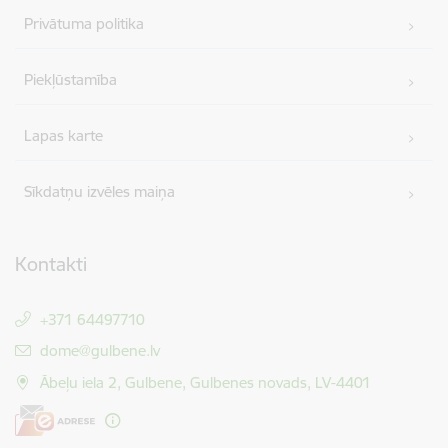
Privātuma politika
Piekļūstamība
Lapas karte
Sīkdatņu izvēles maiņa
Kontakti
+371 64497710
E-pasts:
dome@gulbene.lv
Ābeļu iela 2, Gulbene, Gulbenes novads, LV-4401