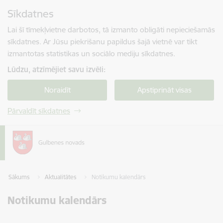
Pāriet uz lapas saturu
Sīkdatnes
Spied
lai meklētu
Enter
Lai šī tīmekļvietne darbotos, tā izmanto obligāti nepieciešamās
sīkdatnes. Ar Jūsu piekrišanu papildus šajā vietnē var tikt
izmantotas statistikas un sociālo mediju sīkdatnes.
Lūdzu, atzīmējiet savu izvēli:
Noraidīt
Apstiprināt visas
Pārvaldīt sīkdatnes
Sākums
Aktualitātes
Notikumu kalendārs
Notikumu kalendārs