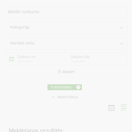
Meklēt notikumu
Kategorija
Norises vieta
Datums no
Datums līdz
Aizvērt
Fotoizstādes
Notīrīt filtrus
Meklēšanas rezultāts: