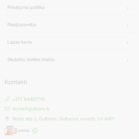
Privātuma politika
Piekļūstamība
Lapas karte
Sīkdatņu izvēles maiņa
Kontakti
+371 64497710
E-pasts:
dome@gulbene.lv
Ābeļu iela 2, Gulbene, Gulbenes novads, LV-4401