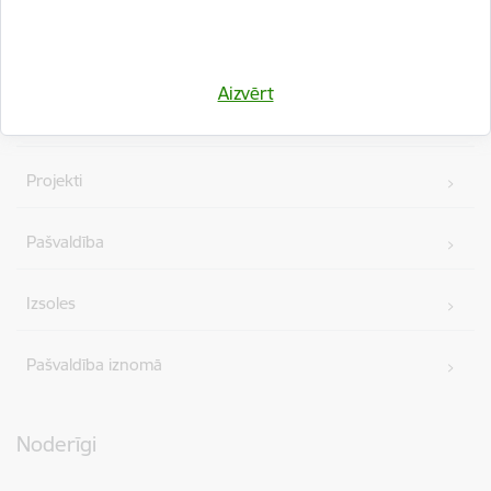
Vakances
Aizvērt
Iepirkumi
Projekti
Pašvaldība
Izsoles
Pašvaldība iznomā
Noderīgi