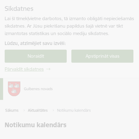
Pāriet uz lapas saturu
Sīkdatnes
Spied
lai meklētu
Enter
Lai šī tīmekļvietne darbotos, tā izmanto obligāti nepieciešamās
sīkdatnes. Ar Jūsu piekrišanu papildus šajā vietnē var tikt
izmantotas statistikas un sociālo mediju sīkdatnes.
Lūdzu, atzīmējiet savu izvēli:
Noraidīt
Apstiprināt visas
Pārvaldīt sīkdatnes
Sākums
Aktualitātes
Notikumu kalendārs
Notikumu kalendārs