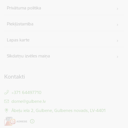
Privātuma politika
Piekļūstamība
Lapas karte
Sīkdatņu izvēles maiņa
Kontakti
+371 64497710
E-pasts:
dome@gulbene.lv
Ābeļu iela 2, Gulbene, Gulbenes novads, LV-4401