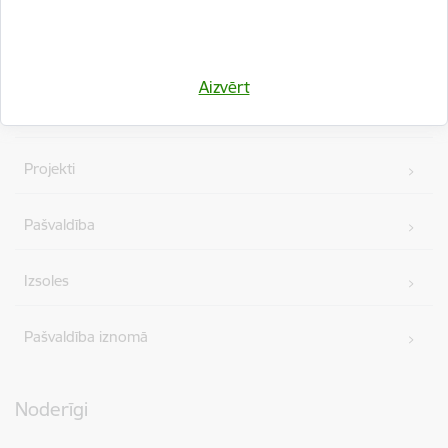
Vakances
Aizvērt
Iepirkumi
Projekti
Pašvaldība
Izsoles
Pašvaldība iznomā
Noderīgi