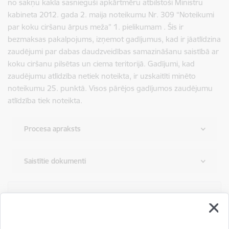
no sakņu kakla sasnieguši apkārtmēru atbilstoši Ministru
kabineta 2012. gada 2. maija noteikumu Nr. 309 “Noteikumi
par koku ciršanu ārpus meža” 1. pielikumam . Šis ir
bezmaksas pakalpojums, izņemot gadījumus, kad ir jāatlīdzina
zaudējumi par dabas daudzveidības samazināšanu saistībā ar
koku ciršanu pilsētas un ciema teritorijā. Gadījumi, kad
zaudējumu atlīdzība netiek noteikta, ir uzskaitīti minēto
noteikumu 25. punktā. Visos pārējos gadījumos zaudējumu
atlīdzība tiek noteikta.
Procesa apraksts
Saistītie dokumenti
Saņemt pakalpojumu
Klātienē