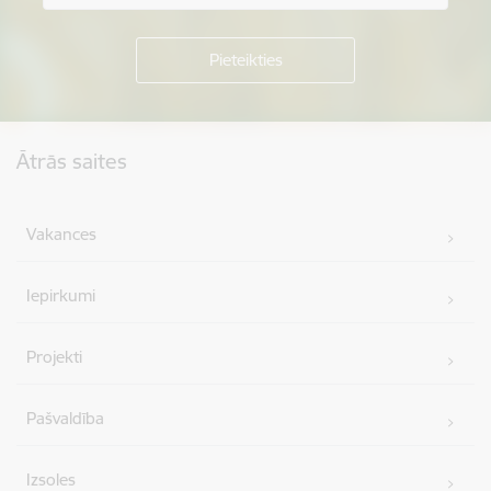
Kājene
Ātrās saites
Vakances
Iepirkumi
Projekti
Pašvaldība
Izsoles