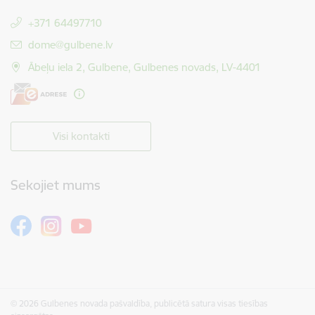
+371 64497710
E-pasts:
dome@gulbene.lv
Ābeļu iela 2, Gulbene, Gulbenes novads, LV-4401
Visi kontakti
Sekojiet mums
© 2026 Gulbenes novada pašvaldība, publicētā satura visas tiesības