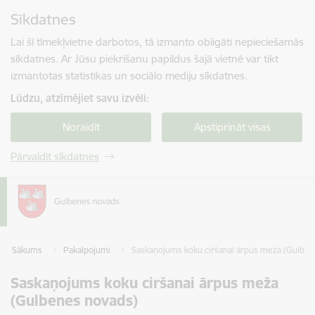
Pāriet uz lapas saturu
Sīkdatnes
Spied
lai meklētu
Enter
Lai šī tīmekļvietne darbotos, tā izmanto obligāti nepieciešamās
sīkdatnes. Ar Jūsu piekrišanu papildus šajā vietnē var tikt
izmantotas statistikas un sociālo mediju sīkdatnes.
Lūdzu, atzīmējiet savu izvēli:
Noraidīt
Apstiprināt visas
Pārvaldīt sīkdatnes
Sākums
Pakalpojumi
Saskaņojums koku ciršanai ārpus meža (Gulben
Saskaņojums koku ciršanai ārpus meža
(Gulbenes novads)