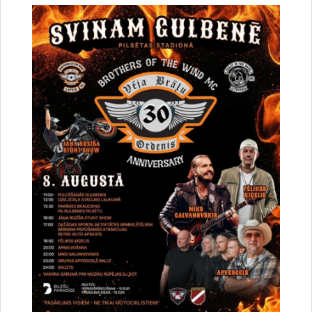
E-pakalpojums
Citi
Drukāt lapu
Dalīties