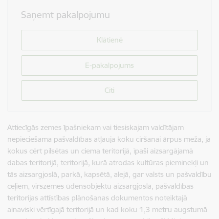
Saņemt pakalpojumu
Klātienē
E-pakalpojums
Citi
Attiecīgās zemes īpašniekam vai tiesiskajam valdītājam
nepieciešama pašvaldības atļauja koku ciršanai ārpus meža, ja
kokus cērt pilsētas un ciema teritorijā, īpaši aizsargājamā
dabas teritorijā, teritorijā, kurā atrodas kultūras pieminekļi un
tās aizsargjoslā, parkā, kapsētā, alejā, gar valsts un pašvaldību
ceļiem, virszemes ūdensobjektu aizsargjoslā, pašvaldības
teritorijas attīstības plānošanas dokumentos noteiktajā
ainaviski vērtīgajā teritorijā un kad koku 1,3 metru augstumā