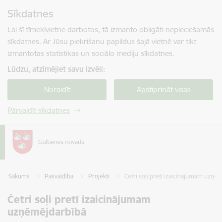
Pāriet uz lapas saturu
Sīkdatnes
Spied
lai meklētu
Enter
Lai šī tīmekļvietne darbotos, tā izmanto obligāti nepieciešamās
sīkdatnes. Ar Jūsu piekrišanu papildus šajā vietnē var tikt
izmantotas statistikas un sociālo mediju sīkdatnes.
Lūdzu, atzīmējiet savu izvēli:
Noraidīt
Apstiprināt visas
Pārvaldīt sīkdatnes
Sākums
Pašvaldība
Projekti
Četri soļi pretī izaicinājumam uzņē
Četri soļi pretī izaicinājumam
uzņēmējdarbībā