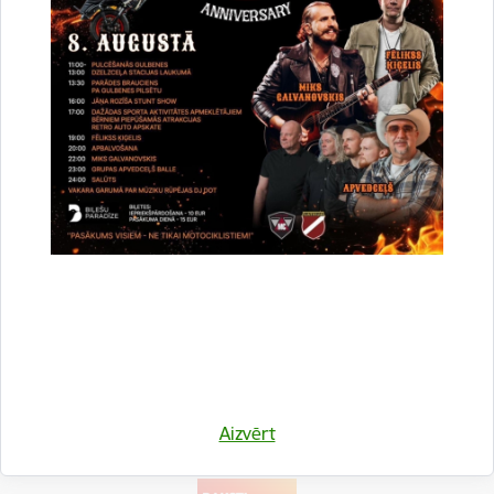
ES līdzfinansējums: 5100.00 EUR
Atbalsta Zemkopības ministrija un Lauku atbalsta dienests
Projekta vadītāja
Simona Sniķe, tālr.
+371 26557582
, e-pasts:
simona.snike@gulbene.lv
Drukāt lapu
Dalīties
Aizvērt