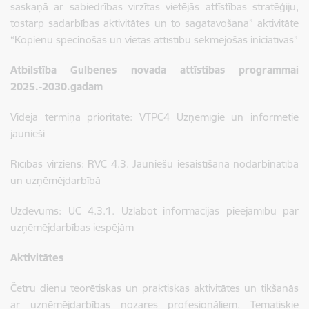
saskaņā ar sabiedrības virzītas vietējās attīstības stratēģiju,
tostarp sadarbības aktivitātes un to sagatavošana” aktivitāte
“Kopienu spēcinošas un vietas attīstību sekmējošas iniciatīvas”
Atbilstība Gulbenes novada attīstības programmai
2025.-2030.gadam
Vidējā termiņa prioritāte: VTPC4 Uzņēmīgie un informētie
jaunieši
Rīcības virziens: RVC 4.3. Jauniešu iesaistīšana nodarbinātībā
un uzņēmējdarbībā
Uzdevums: UC 4.3.1. Uzlabot informācijas pieejamību par
uzņēmējdarbības iespējām
Aktivitātes
Četru dienu teorētiskas un praktiskas aktivitātes un tikšanās
ar uzņēmējdarbības nozares profesionāļiem. Tematiskie