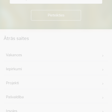
Kājene
Ātrās saites
Vakances
Iepirkumi
Projekti
Pašvaldība
Izsoles