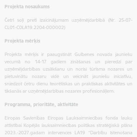
Projekta nosaukums
Četri soļi pretī izaicinājumam uzņēmējdarbībā (Nr. 25-07-
CL01-C0LA19.2204-000002)
Projekta mērķis
Projekta mērķis ir paaugstināt Gulbenes novada jauniešu
vecumā no 14-17 gadiem zināšanas un pieredzi par
uzņēmējdarbības uzsākšanu un norisi tūrisma nozares un
pietuvinātu nozaru vidē un veicināt jauniešu iniciatīvu,
sniedzot četru dienu teorētiskas un praktiskas aktivitātes un
tikšanās ar uzņēmējdarbības nozares profesionāļiem.
Programma, prioritāte, aktivitāte
Eiropas Savienības Eiropas Lauksaimniecības fonda lauku
attīstībai Kopējās lauksaimniecības politikas stratēģiskā plāna
2023.-2027.gadam intervences LA19 “Darbību īstenošana