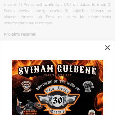
virzieni: 1) Pirmie soļi uzņēmējdarbībā un dabas tūrismā; 2)
Paēdis cilvēks - laimīgs cilvēks; 3) Labjūtības tūrisms un
aktīvais tūrisms; 4) Foto un video kā neatņemama
uzņēmējdarbības sastāvdaļa.
Projekta rezultāti
Veicināta ekonomiskās vides, uzņēmējdarbības potenciāla un
jauniešu iniciatīvu attīstība Gulbenes novadā, veicinot
uzņēmējdarbības prasmju attīstību, pilnveidošanu jauniešiem,
kas paaugstina arī dzīvesprasmes.
Projekta ilgums
03.2025. – 12.2025.
Projekta finansējums
Projekta kopējās izmaksas: 6000.00 EUR