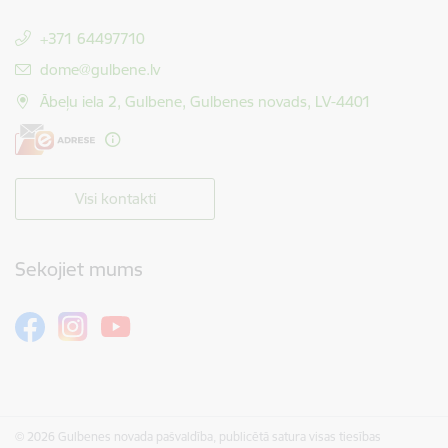
+371 64497710
E-pasts:
dome@gulbene.lv
Ābeļu iela 2, Gulbene, Gulbenes novads, LV-4401
Visi kontakti
Sekojiet mums
© 2026 Gulbenes novada pašvaldība, publicētā satura visas tiesības