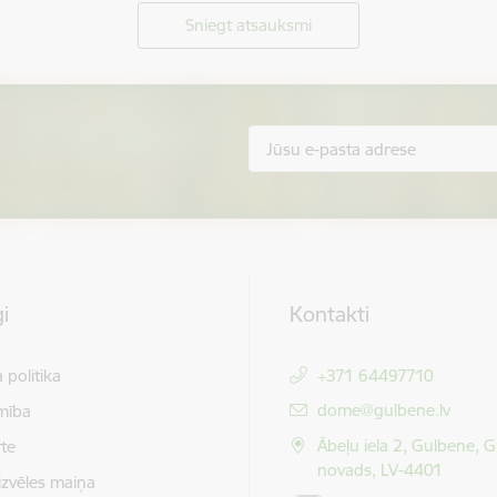
Sniegt atsauksmi
i
Kontakti
 politika
+371 64497710
E-pasts:
dome@gulbene.lv
mība
Ābeļu iela 2, Gulbene, 
te
novads, LV-4401
izvēles maiņa