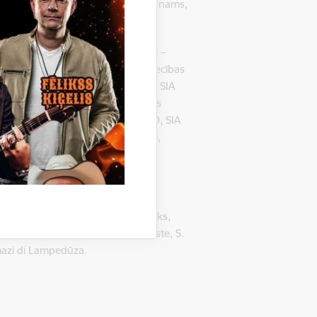
kultūras nams, Kalnienas kultūras nams,
 mītne “Saulstari”.
pība, jāšanas sports, Z/s Sūnekļi –
ā lauksaimniecība, pārtikas, rūpniecības
eri – gaļas lopkopība, mežistrāde, SIA
A Viesturi – pārtikas, rūpniecības
CH – metālapstrāde, biedrība KAPO, SIA
ianse, atpūtas komplekss Vonadziņi,
s), D. Ilva, E.Liedskalniņš – tēlnieks,
lodnieks, ārsts, V.Greble –folkloriste, S.
omazi di Lampedūza.