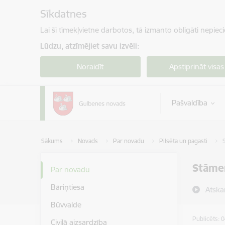
Pāriet uz lapas saturu
Sīkdatnes
Lai šī tīmekļvietne darbotos, tā izmanto obligāti nepiec
Lūdzu, atzīmējiet savu izvēli:
Noraidīt
Apstiprināt visas
Pašvaldība
Sākums
Novads
Par novadu
Pilsēta un pagasti
Stāme
Par novadu
Bāriņtiesa
Atska
Būvvalde
Publicēts: 
Civilā aizsardzība