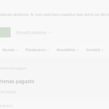
iešamās sīkdatnes. Ar Jūsu piekrišanu papildus šajā vietnē var tikt i
Pārvaldīt sīkdatnes
Novads
Pakalpojumi
Aktualitātes
Kontakti
Stāmerienas pagasts
rienas pagasts
ņot tekstu
04.08.2022.