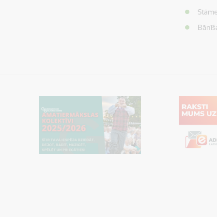
Stāme
Bānīš