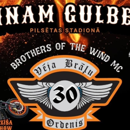
nas pagasts atrodas Gulbenes novada ziemeļaustrumu daļā un rob
Litenes pagastiem un Alūksnes novada Kalncempju, Annas, Jaunan
u dzelzceļa līnija “Gulbene – Alūksne”. Stāmerienas pagasts ir bagāt
 vietējās nozīmes kultūras pieminekļiem - Stāmerienas muižas komp
īgo baznīca, Gulbenes-Alūksnes šaursliežu dzelzceļš, Smoņu senkapi
līdz Rīgai – 200 km, attālums līdz novada centram Gulbenei – 15 k
vēsture
as (agrāk arī Stomersee, Stomerskaja) teritorija bijusi apdzīvota 
 cēlies no Stāmeru dzimtas, kurai 15 gs. piederējuši lieli zemes ī
as pagasts (līdz 1882. gadam Stāmeres pagasts) dibināts 1867. g
as muižu 3065 ha kopplatībā sadalīja 151 vienībās; sadalītas Stance
Kraukļu pusmuižas; Vārgaļu ciems sadalīts 96 vienībās 25 ha koppl
umi un uzņēmējdarbība