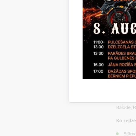
Stāmerien
Stāmerien
Lielākās 
lopkopība
preces, Z
Būvkompān
preces, S
Dalans – 
atpūtas k
Novadnie
Zemgaliešu
V.Mednis –
Balode, R
Ko redzē
Stāme