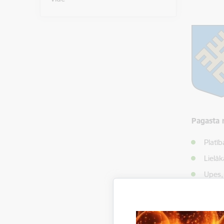
Pagasta 
Platī
Lielā
Upes,
ezers
Iedzīv
Vispārīga