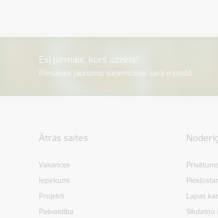
Esi pirmais, kurš uzzina!
Piesakies jaunumu saņemšanai savā e-pastā.
Kājene
Ātrās saites
Noderīg
Vakances
Privātuma
Iepirkumi
Piekļūsta
Projekti
Lapas kar
Pašvaldība
Sīkdatņu 