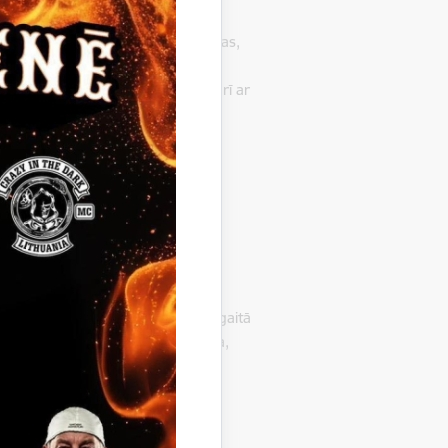
ežojas ar Gulbenes novada Beļavas,
nas pagastiem. Pagastu škērso
s ne vien ar gleznaino dabu, bet arī ar
lekss, Sv. Aleksandra Ņevska
, Skolu senkapi.
m.
jau aptuveni pirms 4000 gadiem.
pašumi pie Stāmerienas ezera.
adā. 1920. gada zemes reformas gaitā
s, Lāča, Zaķīšu, Irbes, Vilkupurva,
atībā.