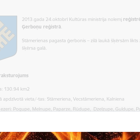
2013.gada 24.oktobrī Kultūras ministrija nolemj
reģistr
Ģerboņu reģistrā
.
Stāmerienas pagasta ģerbonis – zilā laukā šķērsām likts 
šķērsa galā.
raksturojums
ba: 130.94 km2
kā apdzīvotā vieta/-tas: Stāmeriena, Vecstāmeriena, Kalniena
 ezeri: Pogupe, Melnupe, Paparze, Rūdupe, Dzelzupe, Guldupe, Po
, Kalnienas ( Ģērmaņu ) ezers
otāju skaits: 953
 informācija