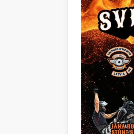
Stāmerie
Stradu, 
šaursliež
valsts un
pareiztic
Attālums 
Pagasta 
Stāmerien
Nosaukums
Stāmerien
Stāmerien
Lēpju un 
Pakalpoj