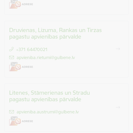
Druvienas, Lizuma, Rankas un Tirzas
pagastu apvienības pārvalde
+371 64470021
E-pasts:
apvieniba.rietumi@gulbene.lv
Litenes, Stāmerienas un Stradu
pagastu apvienības pārvalde
E-pasts:
apvieniba.austrumi@gulbene.lv