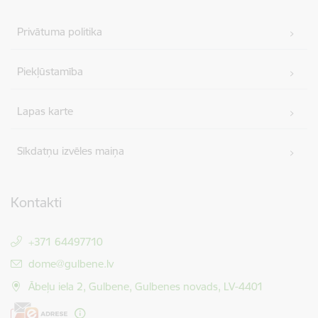
Privātuma politika
Piekļūstamība
Lapas karte
Sīkdatņu izvēles maiņa
Kontakti
+371 64497710
E-pasts:
dome@gulbene.lv
Ābeļu iela 2, Gulbene, Gulbenes novads, LV-4401