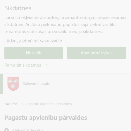
Pāriet uz lapas saturu
Sīkdatnes
Spied
lai meklētu
Enter
Lai šī tīmekļvietne darbotos, tā izmanto obligāti nepieciešamās
sīkdatnes. Ar Jūsu piekrišanu papildus šajā vietnē var tikt
izmantotas statistikas un sociālo mediju sīkdatnes.
Lūdzu, atzīmējiet savu izvēli:
Noraidīt
Apstiprināt visas
Pārvaldīt sīkdatnes
Sākums
Pagastu apvienību pārvaldes
Pagastu apvienību pārvaldes
Atskaņot tekstu