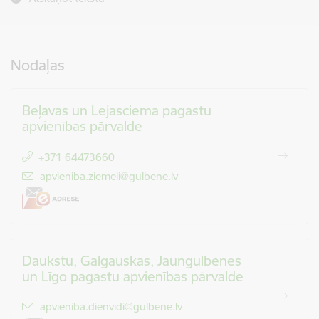
Nodaļas
Beļavas un Lejasciema pagastu
apvienības pārvalde
+371 64473660
E-pasts:
apvieniba.ziemeli@gulbene.lv
Daukstu, Galgauskas, Jaungulbenes
un Līgo pagastu apvienības pārvalde
E-pasts:
apvieniba.dienvidi@gulbene.lv