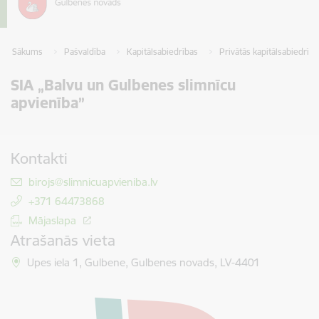
Sākums
Pašvaldība
Kapitālsabiedrības
Privātās kapitālsabiedrīb
SIA „Balvu un Gulbenes slimnīcu
apvienība”
Kontakti
E-pasts:
birojs@slimnicuapvieniba.lv
+371 64473868
Mājaslapa
Atrašanās vieta
Upes iela 1, Gulbene, Gulbenes novads, LV-4401