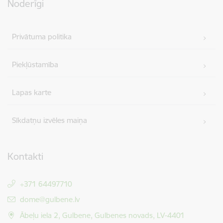
Noderīgi
Privātuma politika
Piekļūstamība
Lapas karte
Sīkdatņu izvēles maiņa
Kontakti
+371 64497710
E-pasts:
dome@gulbene.lv
Ābeļu iela 2, Gulbene, Gulbenes novads, LV-4401