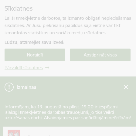
Pāriet uz lapas saturu
Sīkdatnes
Spied
lai meklētu
Enter
Lai šī tīmekļvietne darbotos, tā izmanto obligāti nepieciešamās
sīkdatnes. Ar Jūsu piekrišanu papildus šajā vietnē var tikt
izmantotas statistikas un sociālo mediju sīkdatnes.
Lūdzu, atzīmējiet savu izvēli:
Noraidīt
Apstiprināt visas
Pārvaldīt sīkdatnes
Izmaiņas
Informējam, ka 13. augustā no plkst. 19.00 ir iespējami
īslaicīgi tīmekļvietnes darbības traucējumi, jo tiks veikti
uzturēšanas darbi. Atvainojamies par sagādātajām neērtībām!