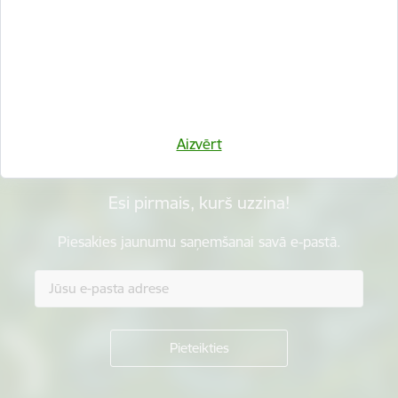
Vai šī informācija bija noderīga?
Sniegt atsauksmi
Aizvērt
Esi pirmais, kurš uzzina!
Piesakies jaunumu saņemšanai savā e-pastā.