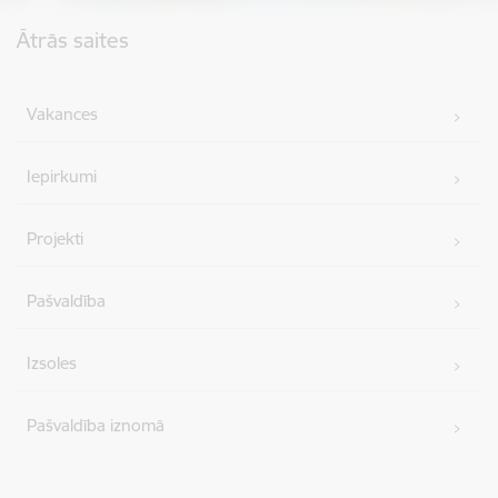
Kājene
Ātrās saites
Vakances
Iepirkumi
Projekti
Pašvaldība
Izsoles
Pašvaldība iznomā