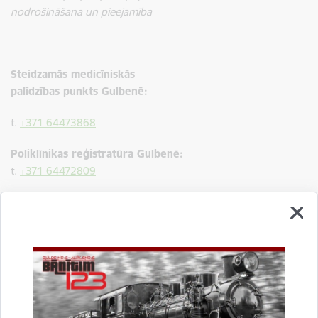
nodrošināšana un pieejamība
Steidzamās medicīniskās
palīdzības punkts Gulbenē:
t.
+371 64473868
Poliklīnikas reģistratūra Gulbenē:
t.
+371 64472809
Uzņemšanas nodaļa Balvos:
t.
+371 64507126
Poliklīnikas reģistratūra Balvos:
t.
+371 64507001