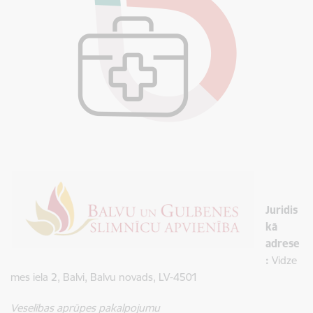
Juridis
kā
adrese
:
Vidze
mes iela 2, Balvi, Balvu novads, LV-4501
Veselības aprūpes pakalpojumu