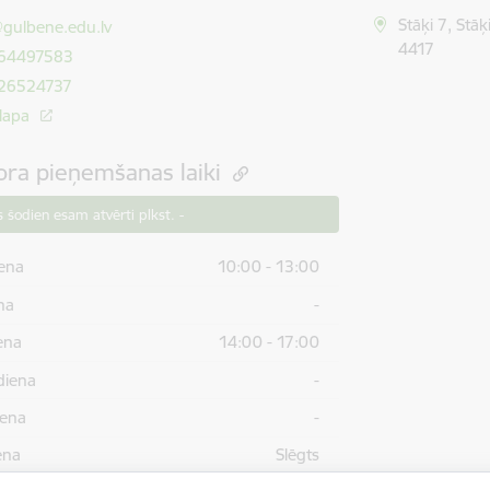
ts:
Stāķi 7, Stā
@gulbene.edu.lv
4417
 64497583
 26524737
lapa
ora pieņemšanas laiki
 šodien esam atvērti plkst. -
ena
10:00 - 13:00
na
-
ena
14:00 - 17:00
diena
-
iena
-
ena
Slēgts