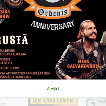
ķu pamatskolas nolikums
 pamatskolas attīstības plāns 2023.-2025.gadam
Aizvērt