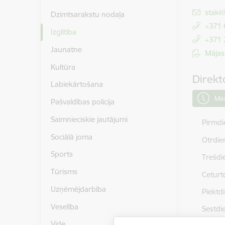
E-pas
staki
Dzimtsarakstu nodaļa
+371
Izglītība
+371
Jaunatne
Mājas
Kultūra
Direkt
Labiekārtošana
Mēs
Pašvaldības policija
Saimnieciskie jautājumi
Pirmdi
Sociālā joma
Otrdie
Sports
Trešdi
Tūrisms
Ceturt
Uzņēmējdarbība
Piektd
Veselība
Sestdi
Vide