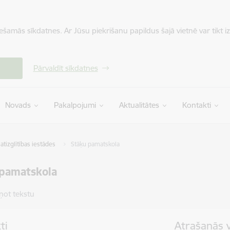
iešamās sīkdatnes. Ar Jūsu piekrišanu papildus šajā vietnē var tikt i
Pārvaldīt sīkdatnes
Novads
Pakalpojumi
Aktualitātes
Kontakti
tizglītības iestādes
Stāķu pamatskola
 pamatskola
ņot tekstu
ti
Atrašanās 