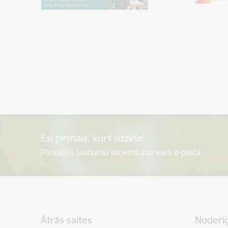
Esi pirmais, kurš uzzina!
Piesakies jaunumu saņemšanai savā e-pastā.
Kājene
Ātrās saites
Noderīg