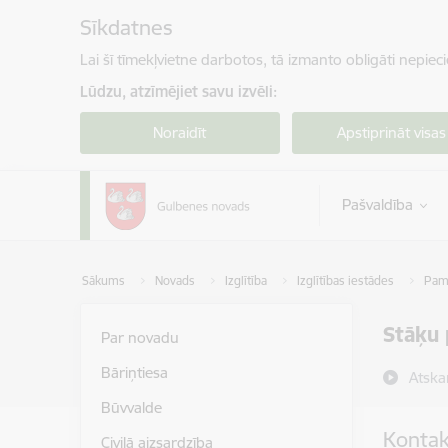
Pāriet uz lapas saturu
Sīkdatnes
Lai šī tīmekļvietne darbotos, tā izmanto obligāti nepiec
Lūdzu, atzīmējiet savu izvēli:
Noraidīt
Apstiprināt visas
Pašvaldība
Sākums
Novads
Izglītība
Izglītības iestādes
Pama
Stāķu
Par novadu
Bāriņtiesa
Atska
Būvvalde
Kontak
Civilā aizsardzība