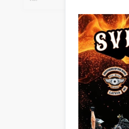
Svētdi
E-rēķi
E-rēķina 
E-rēķina n
Vairāk in
sagatavo
E-rēķini 
Darbin
Diān
Direk
+