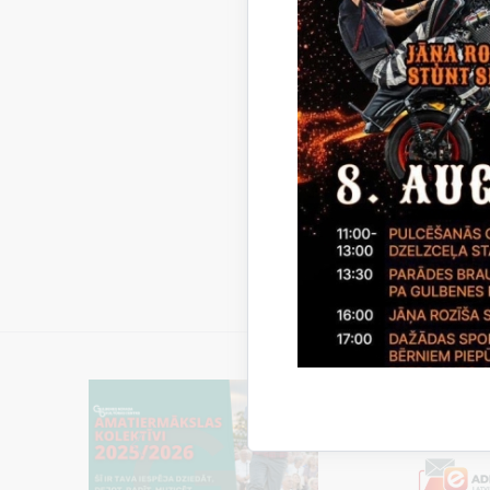
Stā
Stāķu