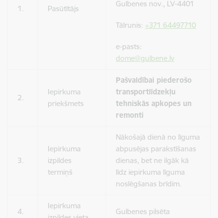
Gulbenes nov., LV-4401
1.
Pasūtītājs
Tālrunis:
+371 64497710
e-pasts:
dome@gulbene.lv
Pašvaldībai piederošo
Iepirkuma
transportlīdzekļu
2.
priekšmets
tehniskās apkopes un
remonti
Nākošajā dienā no līguma
Iepirkuma
abpusējas parakstīšanas
3.
izpildes
dienas, bet ne ilgāk kā
termiņš
līdz iepirkuma līguma
noslēgšanas brīdim.
Iepirkuma
4.
Gulbenes pilsēta
izpildes vieta