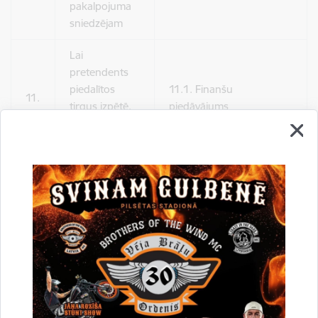
pakalpojuma
sniedzējam
Lai
pretendents
piedalītos
11.1. Finanšu
11.
tirgus izpētē,
piedāvājums
jāiesniedz šādi
dokumenti
Piedāvājuma
Līdz 31.01.2025., sūtot
iesniegšana
Finanšu piedāvājumu
12.
(vieta, termiņš,
uz
kristaps.dauksts@gulb
veids)
ene.lv
Piedāvājuma
13.
derīguma
30 dienas
termiņš