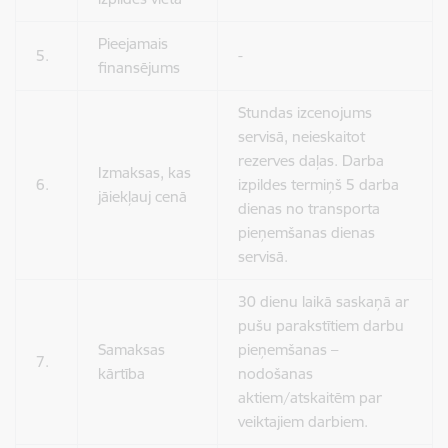
Pieejamais
5.
-
finansējums
Stundas izcenojums
servisā, neieskaitot
rezerves daļas. Darba
Izmaksas, kas
6.
izpildes termiņš 5 darba
jāiekļauj cenā
dienas no transporta
pieņemšanas dienas
servisā.
30 dienu laikā saskaņā ar
pušu parakstītiem darbu
Samaksas
pieņemšanas –
7.
kārtība
nodošanas
aktiem/atskaitēm par
veiktajiem darbiem.