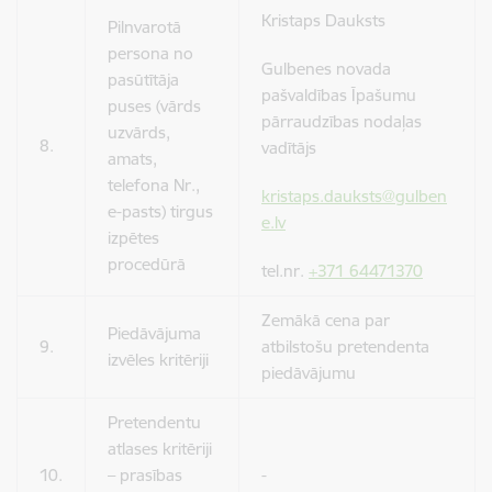
Kristaps Dauksts
Pilnvarotā
persona no
Gulbenes novada
pasūtītāja
pašvaldības Īpašumu
puses (vārds
pārraudzības nodaļas
uzvārds,
8.
vadītājs
amats,
telefona Nr.,
kristaps.dauksts@gulben
e-pasts) tirgus
e.lv
izpētes
procedūrā
tel.nr.
+371 64471370
Zemākā cena par
Piedāvājuma
9.
atbilstošu pretendenta
izvēles kritēriji
piedāvājumu
Pretendentu
atlases kritēriji
10.
– prasības
-