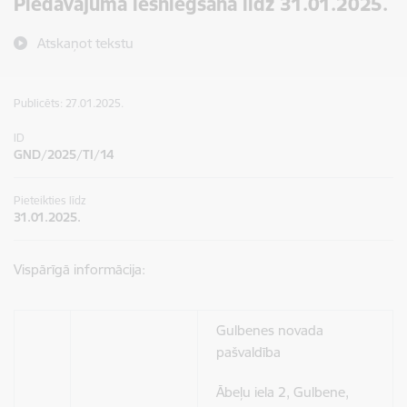
Piedāvājuma iesniegšana līdz 31.01.2025.
Atskaņot tekstu
Publicēts: 27.01.2025.
ID
GND/2025/TI/14
Pieteikties līdz
31.01.2025.
Vispārīgā informācija:
Gulbenes novada
pašvaldība
Ābeļu iela 2, Gulbene,