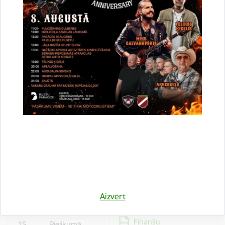
Iesniedzot piedāvājumu,
pieprasīt apliecinājumu,
ka piedāvājums ir
saņemts;
Sagatavot piedāvājumus
Pretendenta
atbilstoši noteikumu
tiesības un
prasībām;
pienākumi
14.
tirgus izpētes
Sniegt atbildes uz
procedūras
Pasūtītāja pieprasījumiem
laikā
par papildu informāciju,
kas nepieciešama
piedāvājumu pārbaudei,
atlasei, atbilstības
pārbaudei, salīdzināšanai
un vērtēšanai.
Aizvērt
Lejupielādēt:
Finanšu
15.
Pielikumā