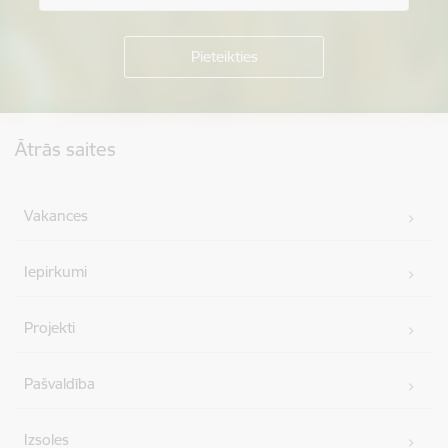
Kājene
Ātrās saites
Vakances
Iepirkumi
Projekti
Pašvaldība
Izsoles