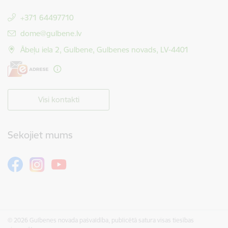
+371 64497710
E-pasts:
dome@gulbene.lv
Ābeļu iela 2, Gulbene, Gulbenes novads, LV-4401
Visi kontakti
Sekojiet mums
© 2026 Gulbenes novada pašvaldība, publicētā satura visas tiesības