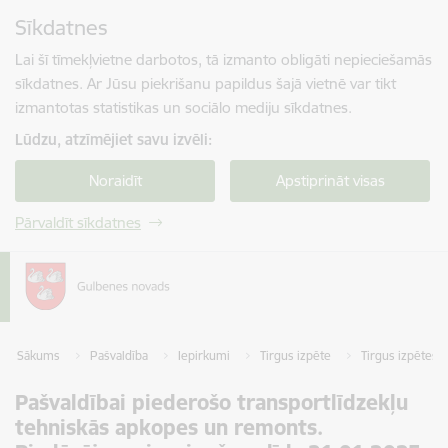
Pāriet uz lapas saturu
Sīkdatnes
Spied
lai meklētu
Enter
Lai šī tīmekļvietne darbotos, tā izmanto obligāti nepieciešamās
sīkdatnes. Ar Jūsu piekrišanu papildus šajā vietnē var tikt
izmantotas statistikas un sociālo mediju sīkdatnes.
Lūdzu, atzīmējiet savu izvēli:
Noraidīt
Apstiprināt visas
Pārvaldīt sīkdatnes
Sākums
Pašvaldība
Iepirkumi
Tirgus izpēte
Tirgus izpētes k
Pašvaldībai piederošo transportlīdzekļu
tehniskās apkopes un remonts.