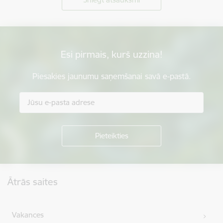
Esi pirmais, kurš uzzina!
Piesakies jaunumu saņemšanai savā e-pastā.
Kājene
Ātrās saites
Vakances