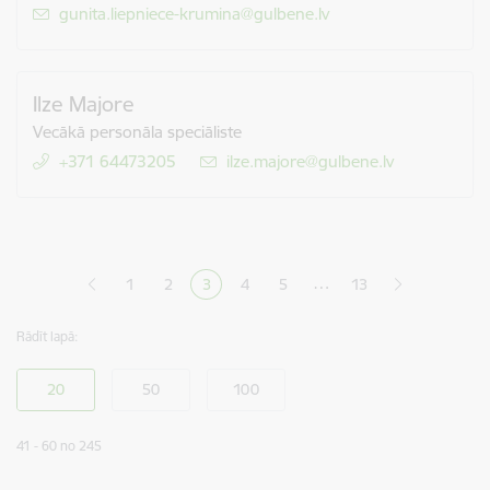
E-pasts:
gunita.liepniece-krumina@gulbene.lv
Ilze Majore
Vecākā personāla speciāliste
+371 64473205
E-pasts:
ilze.majore@gulbene.lv
Lapošana
…
1
2
3
4
5
13
Lapa
Lapa
Pašreizējā lapa
Lapa
Lapa
Rādīt lapā:
41 - 60 no 245