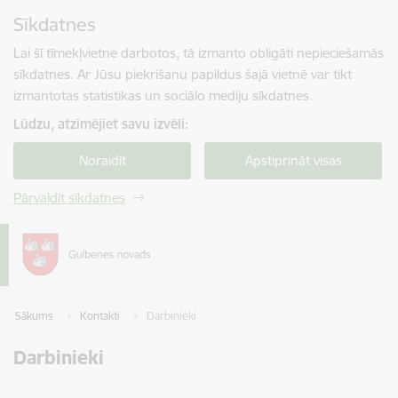
Pāriet uz lapas saturu
Sīkdatnes
Spied
lai meklētu
Enter
Lai šī tīmekļvietne darbotos, tā izmanto obligāti nepieciešamās
sīkdatnes. Ar Jūsu piekrišanu papildus šajā vietnē var tikt
izmantotas statistikas un sociālo mediju sīkdatnes.
Lūdzu, atzīmējiet savu izvēli:
Noraidīt
Apstiprināt visas
Pārvaldīt sīkdatnes
Sākums
Kontakti
Darbinieki
Darbinieki