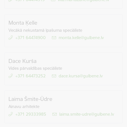
Monta Ķelle
Vecākā nekustamā īpašuma speciāliste
+371 64474900
E-pasts:
monta.kelle@gulbene.lv
Dace Kurša
Vides pārvaldības speciāliste
+371 64473252
E-pasts:
dace.kursa@gulbene.lv
Laima Šmite-Ūdre
Ainavu arhitekte
+371 29333985
E-pasts:
laima.smite-udre@gulbene.lv