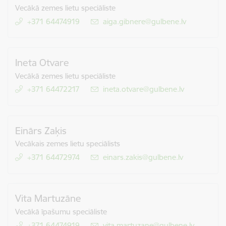
Vecākā zemes lietu speciāliste
+371 64474919
E-pasts:
aiga.gibnere@gulbene.lv
Ineta Otvare
Vecākā zemes lietu speciāliste
+371 64472217
E-pasts:
ineta.otvare@gulbene.lv
Einārs Zaķis
Vecākais zemes lietu speciālists
+371 64472974
E-pasts:
einars.zakis@gulbene.lv
Vita Martuzāne
Vecākā īpašumu speciāliste
+371 64474919
E-pasts:
vita.martuzane@gulbene.lv