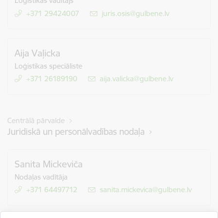
Loģistikas vadītājs
+371 29424007
E-pasts:
juris.osis@gulbene.lv
Aija Vaļicka
Loģistikas speciāliste
+371 26189190
E-pasts:
aija.valicka@gulbene.lv
Centrālā pārvalde
Juridiskā un personālvadības nodaļa
Sanita Mickeviča
Nodaļas vadītāja
+371 64497712
E-pasts:
sanita.mickevica@gulbene.lv