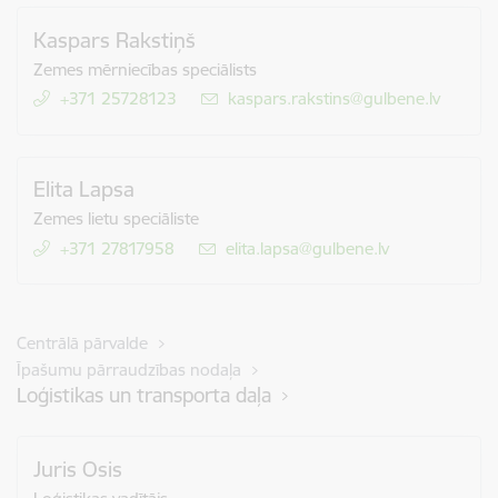
Kaspars Rakstiņš
Zemes mērniecības speciālists
+371 25728123
E-pasts:
kaspars.rakstins@gulbene.lv
Elita Lapsa
Zemes lietu speciāliste
+371 27817958
E-pasts:
elita.lapsa@gulbene.lv
Centrālā pārvalde
Īpašumu pārraudzības nodaļa
Loģistikas un transporta daļa
Juris Osis