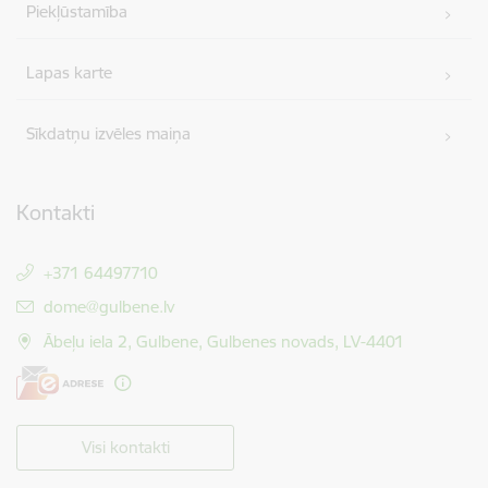
Piekļūstamība
Lapas karte
Sīkdatņu izvēles maiņa
Kontakti
+371 64497710
E-pasts:
dome@gulbene.lv
Ābeļu iela 2, Gulbene, Gulbenes novads, LV-4401
Visi kontakti