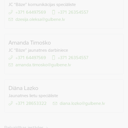
JC “Bāze” komunikācijas speciāliste
+371 64497569
+371 26354557
E-pasts:
dzesija.oleksa@gulbene.lv
Amanda Timoško
JC “Bāze” jaunatnes darbiniece
+371 64497569
+371 26354557
E-pasts:
amanda.timosko@gulbene.lv
Diāna Lazko
Jaunatnes lietu speciāliste
+371 28653322
E-pasts:
diana.lozko@gulbene.lv
Pašvaldības iestādes