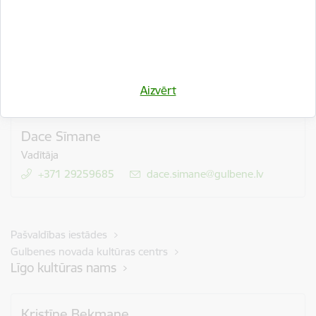
Pašvaldības iestādes
Gulbenes novada kultūras centrs
Beļavas tautas nams
Aizvērt
Dace Sīmane
Vadītāja
+371 29259685
E-pasts:
dace.simane@gulbene.lv
Pašvaldības iestādes
Gulbenes novada kultūras centrs
Līgo kultūras nams
Kristīne Bekmane