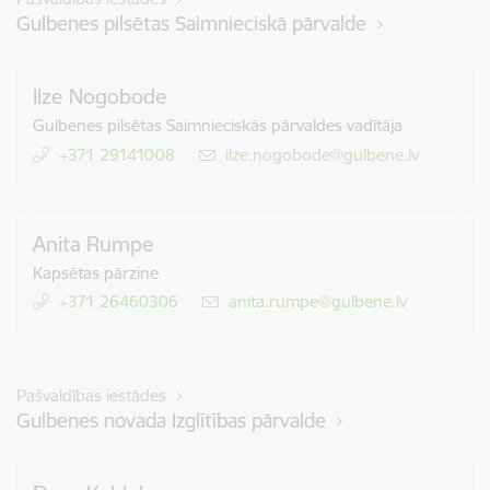
Gulbenes pilsētas Saimnieciskā pārvalde
Ilze Nogobode
Gulbenes pilsētas Saimnieciskās pārvaldes vadītāja
+371 29141008
E-pasts:
ilze.nogobode@gulbene.lv
Anita Rumpe
Kapsētas pārzine
+371 26460306
E-pasts:
anita.rumpe@gulbene.lv
Pašvaldības iestādes
Gulbenes novada Izglītības pārvalde