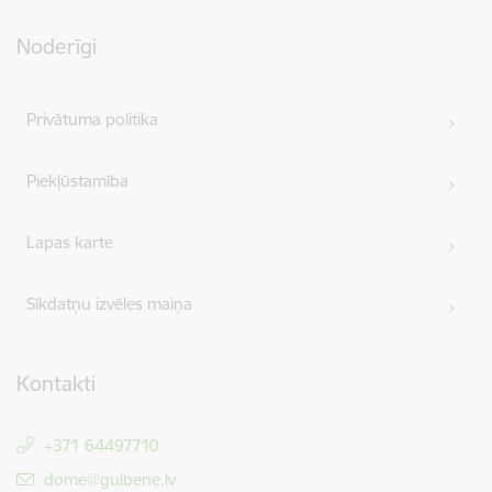
Noderīgi
Privātuma politika
Piekļūstamība
Lapas karte
Sīkdatņu izvēles maiņa
Kontakti
+371 64497710
E-pasts:
dome@gulbene.lv