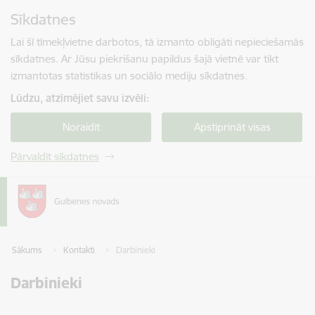
Pāriet uz lapas saturu
Sīkdatnes
Spied
lai meklētu
Enter
Lai šī tīmekļvietne darbotos, tā izmanto obligāti nepieciešamās
sīkdatnes. Ar Jūsu piekrišanu papildus šajā vietnē var tikt
izmantotas statistikas un sociālo mediju sīkdatnes.
Lūdzu, atzīmējiet savu izvēli:
Noraidīt
Apstiprināt visas
Pārvaldīt sīkdatnes
Sākums
Kontakti
Darbinieki
Darbinieki