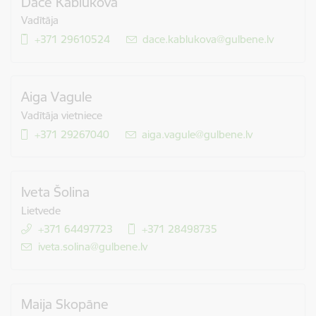
Dace Kablukova
Vadītāja
+371 29610524
E-pasts:
dace.kablukova@gulbene.lv
Aiga Vagule
Vadītāja vietniece
+371 29267040
E-pasts:
aiga.vagule@gulbene.lv
Iveta Šolina
Lietvede
+371 64497723
+371 28498735
E-pasts:
iveta.solina@gulbene.lv
Maija Skopāne