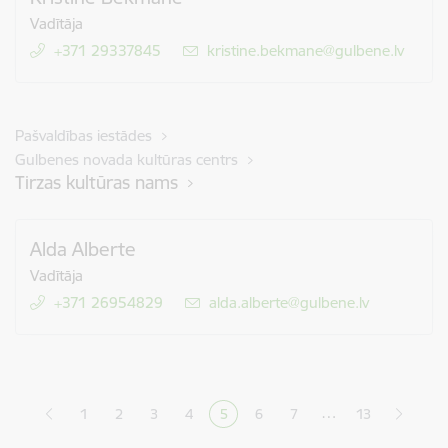
Vadītāja
+371 29337845
E-pasts:
kristine.bekmane@gulbene.lv
Pašvaldības iestādes
Gulbenes novada kultūras centrs
Tirzas kultūras nams
Alda Alberte
Vadītāja
+371 26954829
E-pasts:
alda.alberte@gulbene.lv
Lapošana
…
1
2
3
4
5
6
7
13
Lapa
Lapa
Lapa
Pašreizējā lapa
Lapa
Lapa