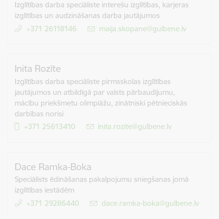
Izglītības darba speciāliste interešu izglītības, karjeras
izglītības un audzināšanas darba jautājumos
+371 26118146
E-pasts:
maija.skopane@gulbene.lv
Inita Rozīte
Izglītības darba speciāliste pirmsskolas izglītības
jautājumos un atbildīgā par valsts pārbaudījumu,
mācību priekšmetu olimpiāžu, zinātniski pētnieciskās
darbības norisi
+371 25613410
E-pasts:
inita.rozite@gulbene.lv
Dace Ramka-Boka
Speciālists ēdināšanas pakalpojumu sniegšanas jomā
izglītības iestādēm
+371 29286440
E-pasts:
dace.ramka-boka@gulbene.lv