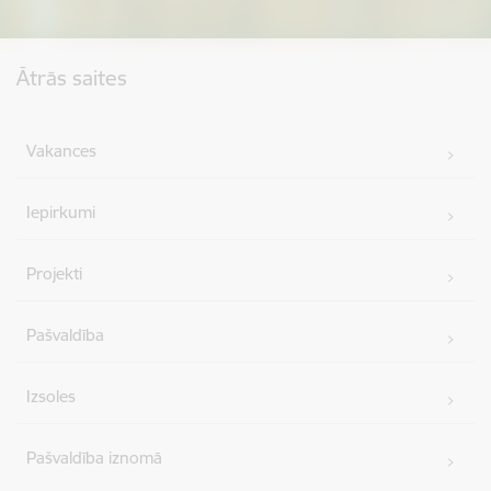
Kājene
Ātrās saites
Vakances
Iepirkumi
Projekti
Pašvaldība
Izsoles
Pašvaldība iznomā