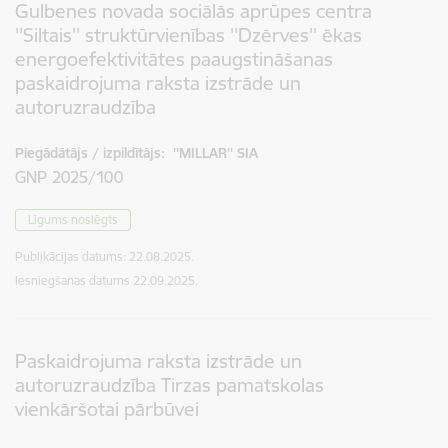
Gulbenes novada sociālās aprūpes centra
''Siltais'' struktūrvienības ''Dzērves'' ēkas
energoefektivitātes paaugstināšanas
paskaidrojuma raksta izstrāde un
autoruzraudzība
Piegādātājs / izpildītājs:
''MILLAR'' SIA
GNP 2025/100
Līgums noslēgts
Publikācijas datums:
22.08.2025.
Iesniegšanas datums
22.09.2025.
Paskaidrojuma raksta izstrāde un
autoruzraudzība Tirzas pamatskolas
vienkāršotai pārbūvei