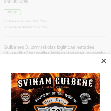
GNP 2025/95
Izbeigts
Publikācijas datums:
21.08.2025.
Iesniegšanas datums
19.09.2025.
Gulbenes 3. pirmsskolas izglītības iestādes
''Auseklītis'' teritorijas labiekārtošanas un rotaļu
laukuma atjaunošanas paskaidrojuma raksta
izstrāde un autoruzraudzība
GNP 2025/98
Izbeigts
Publikācijas datums:
20.08.2025.
Iesniegšanas datums
19.09.2025.