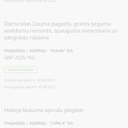
Iesniegšanas datums
08.09.2025.
Dārza ielas Lizuma pagastā, grants seguma
iesēdumu remonts, apauguma noņemšana un
sāngrāvju rakšana
Piegādātājs / izpildītājs:
''Rubate'' SIA
GNP 2025/102
Līgums noslēgts
Publikācijas datums:
04.08.2025.
Iesniegšanas datums
19.08.2025.
Hokeja laukuma apmaļu piegāde
Piegādātājs / izpildītājs:
''LARK-4'' SIA