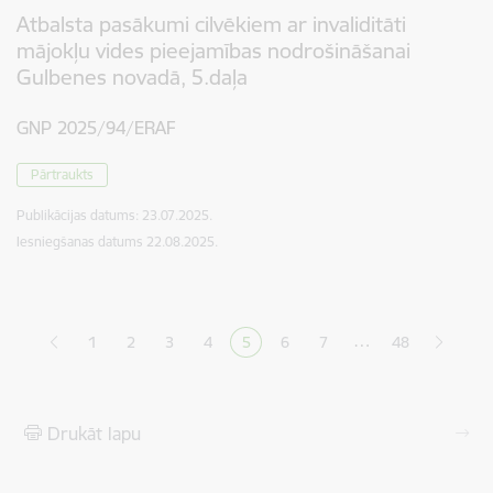
Atbalsta pasākumi cilvēkiem ar invaliditāti
mājokļu vides pieejamības nodrošināšanai
Gulbenes novadā, 5.daļa
GNP 2025/94/ERAF
Pārtraukts
Publikācijas datums:
23.07.2025.
Iesniegšanas datums
22.08.2025.
Lapošana
…
1
2
3
4
5
6
7
48
Lapa
Lapa
Lapa
Pašreizējā lapa
Lapa
Lapa
Drukāt lapu