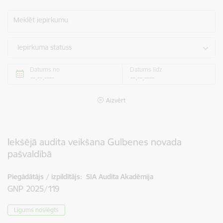
Meklēt iepirkumu
Iepirkuma statuss
Datums no
Datums līdz
Aizvērt
Iekšējā audita veikšana Gulbenes novada
pašvaldībā
Piegādātājs / izpildītājs:
SIA Audita Akadēmija
GNP 2025/119
Līgums noslēgts