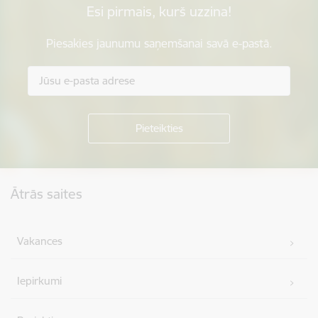
Esi pirmais, kurš uzzina!
Piesakies jaunumu saņemšanai savā e-pastā.
Kājene
Ātrās saites
Vakances
Iepirkumi