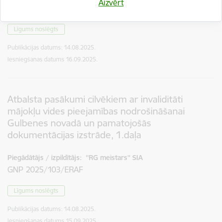
Aizvērt
GNP 2025/99
Līgums noslēgts
Publikācijas datums:
14.08.2025.
Iesniegšanas datums
16.09.2025.
Atbalsta pasākumi cilvēkiem ar invaliditāti
mājokļu vides pieejamības nodrošināšanai
Gulbenes novadā un pamatojošās
dokumentācijas izstrāde, 1.daļa
Piegādātājs / izpildītājs:
''RG meistars'' SIA
GNP 2025/103/ERAF
Līgums noslēgts
Publikācijas datums:
14.08.2025.
Iesniegšanas datums
15.09.2025.