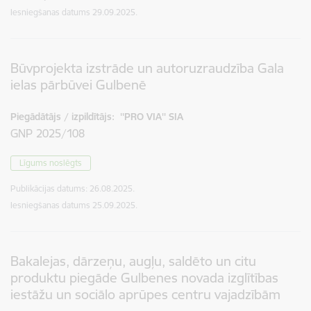
Iesniegšanas datums
29.09.2025.
Būvprojekta izstrāde un autoruzraudzība Gala
ielas pārbūvei Gulbenē
Piegādātājs / izpildītājs:
''PRO VIA'' SIA
GNP 2025/108
Līgums noslēgts
Publikācijas datums:
26.08.2025.
Iesniegšanas datums
25.09.2025.
Bakalejas, dārzeņu, augļu, saldēto un citu
produktu piegāde Gulbenes novada izglītības
iestāžu un sociālo aprūpes centru vajadzībām