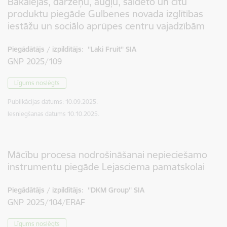
Bakalejas, dārzeņu, augļu, saldēto un citu
produktu piegāde Gulbenes novada izglītības
iestāžu un sociālo aprūpes centru vajadzībām
Piegādātājs / izpildītājs:
''Laki Fruit'' SIA
GNP 2025/109
Līgums noslēgts
Publikācijas datums:
10.09.2025.
Iesniegšanas datums
10.10.2025.
Mācību procesa nodrošināšanai nepieciešamo
instrumentu piegāde Lejasciema pamatskolai
Piegādātājs / izpildītājs:
''DKM Group'' SIA
GNP 2025/104/ERAF
Līgums noslēgts