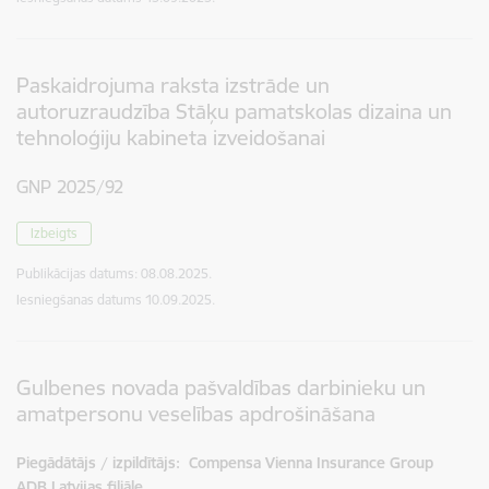
Paskaidrojuma raksta izstrāde un
autoruzraudzība Stāķu pamatskolas dizaina un
tehnoloģiju kabineta izveidošanai
GNP 2025/92
Izbeigts
Publikācijas datums:
08.08.2025.
Iesniegšanas datums
10.09.2025.
Gulbenes novada pašvaldības darbinieku un
amatpersonu veselības apdrošināšana
Piegādātājs / izpildītājs:
Compensa Vienna Insurance Group
ADB Latvijas filiāle