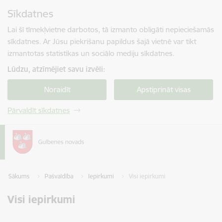
Pāriet uz lapas saturu
Sīkdatnes
Spied
lai meklētu
Enter
Lai šī tīmekļvietne darbotos, tā izmanto obligāti nepieciešamās
sīkdatnes. Ar Jūsu piekrišanu papildus šajā vietnē var tikt
izmantotas statistikas un sociālo mediju sīkdatnes.
Lūdzu, atzīmējiet savu izvēli:
Noraidīt
Apstiprināt visas
Pārvaldīt sīkdatnes
Sākums
Pašvaldība
Iepirkumi
Visi iepirkumi
Visi iepirkumi