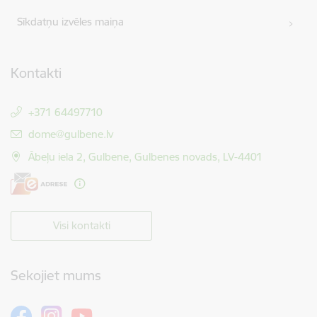
Sīkdatņu izvēles maiņa
Kontakti
+371 64497710
E-pasts:
dome@gulbene.lv
Ābeļu iela 2, Gulbene, Gulbenes novads, LV-4401
Visi kontakti
Sekojiet mums