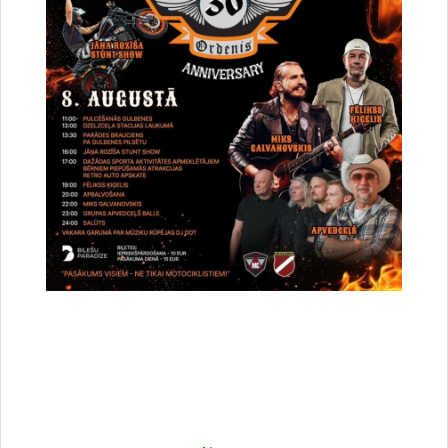
Paskaidrojuma raksta izstrāde un
autoruzraudzība Rankas pamatskolas iekštelpu
vienkāršotai atjaunošanai
Piegādātājs / izpildītājs:
''KOMERCVEIKSMES'' SIA
GNP 2025/96
Noslēgts
Publikācijas datums:
19.08.2025.
Iesniegšanas datums
18.09.2025.
Jauna vieglā transportlīdzekļa piegāde
Gulbenes novada pašvaldības Sociālā dienesta
vajadzībām
Piegādātājs / izpildītājs:
''IMA Signāls'' SIA