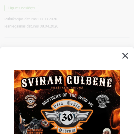
Līgums noslēgts
Publikācijas datums:
08.03.2026.
Iesniegšanas datums
08.04.2026.
Būvniecības ieceres dokumentācijas izstrāde
un autoruzraudzība gājēju pārejas un
velosipēdu ceļa izbūvei Gulbenē
GNP 2026/6
Uzsākta līguma slēgšana
Publikācijas datums:
01.03.2026.
Iesniegšanas datums
30.03.2026.
Rezerves daļu iegāde Gulbenes novada