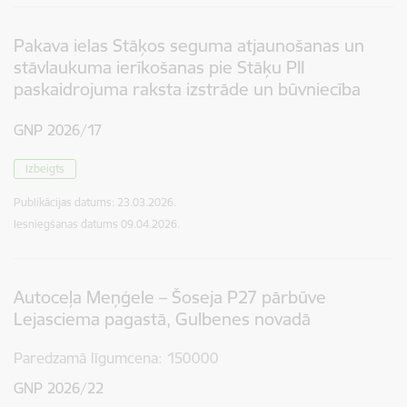
Pakava ielas Stāķos seguma atjaunošanas un
stāvlaukuma ierīkošanas pie Stāķu PII
paskaidrojuma raksta izstrāde un būvniecība
GNP 2026/17
Izbeigts
Publikācijas datums:
23.03.2026.
Iesniegšanas datums
09.04.2026.
Autoceļa Meņģele – Šoseja P27 pārbūve
Lejasciema pagastā, Gulbenes novadā
Paredzamā līgumcena
150000
GNP 2026/22