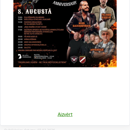
pašvaldībai piederošā transporta vajadzībām
Piegādātājs / izpildītājs:
SIA ''BEGER''
GNP 2026/5
Līgums noslēgts
Publikācijas datums:
08.02.2026.
Iesniegšanas datums
10.03.2026.
Būvprojekta izstrāde un autoruzraudzība
multimodālam sabiedriskā transporta mezglam
Gulbenes pilsētā
GNP 2026/8
Aizvērt
Izbeigts