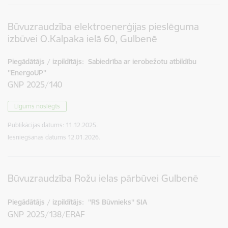
Būvuzraudzība elektroenerģijas pieslēguma
izbūvei O.Kalpaka ielā 60, Gulbenē
Piegādātājs / izpildītājs:
Sabiedrība ar ierobežotu atbildību
''EnergoUP''
GNP 2025/140
Līgums noslēgts
Publikācijas datums:
11.12.2025.
Iesniegšanas datums
12.01.2026.
Būvuzraudzība Rožu ielas pārbūvei Gulbenē
Piegādātājs / izpildītājs:
''RS Būvnieks'' SIA
GNP 2025/138/ERAF