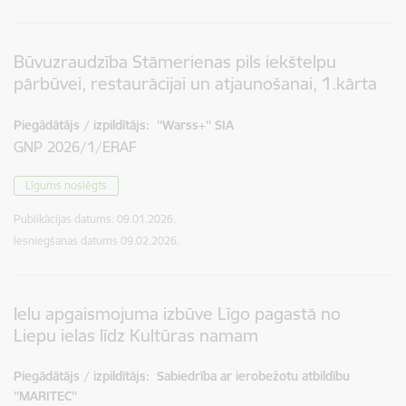
Būvuzraudzība Stāmerienas pils iekštelpu
pārbūvei, restaurācijai un atjaunošanai, 1.kārta
Piegādātājs / izpildītājs:
''Warss+'' SIA
GNP 2026/1/ERAF
Līgums noslēgts
Publikācijas datums:
09.01.2026.
Iesniegšanas datums
09.02.2026.
Ielu apgaismojuma izbūve Līgo pagastā no
Liepu ielas līdz Kultūras namam
Piegādātājs / izpildītājs:
Sabiedrība ar ierobežotu atbildību
''MARITEC''