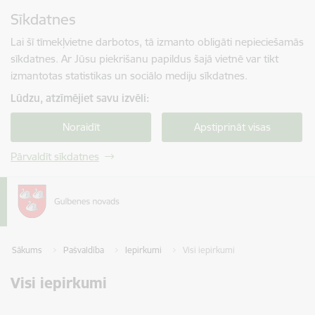
Pāriet uz lapas saturu
Sīkdatnes
Spied
lai meklētu
Enter
Lai šī tīmekļvietne darbotos, tā izmanto obligāti nepieciešamās
sīkdatnes. Ar Jūsu piekrišanu papildus šajā vietnē var tikt
izmantotas statistikas un sociālo mediju sīkdatnes.
Lūdzu, atzīmējiet savu izvēli:
Noraidīt
Apstiprināt visas
Pārvaldīt sīkdatnes
Sākums
Pašvaldība
Iepirkumi
Visi iepirkumi
Visi iepirkumi