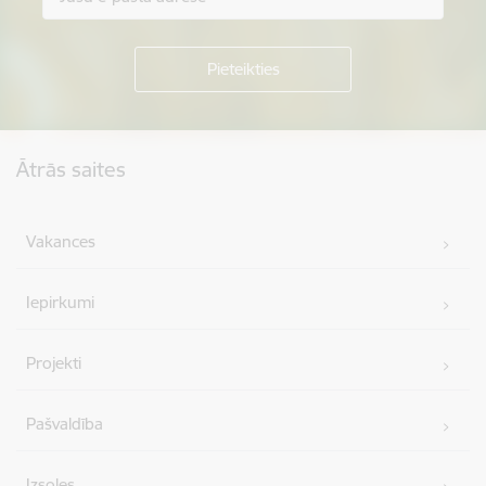
Kājene
Ātrās saites
Vakances
Iepirkumi
Projekti
Pašvaldība
Izsoles