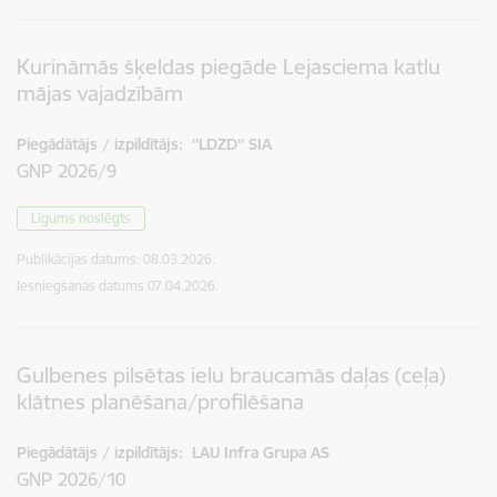
Kurināmās šķeldas piegāde Lejasciema katlu
mājas vajadzībām
Piegādātājs / izpildītājs:
''LDZD'' SIA
GNP 2026/9
Līgums noslēgts
Publikācijas datums:
08.03.2026.
Iesniegšanas datums
07.04.2026.
Gulbenes pilsētas ielu braucamās daļas (ceļa)
klātnes planēšana/profilēšana
Piegādātājs / izpildītājs:
LAU Infra Grupa AS
GNP 2026/10