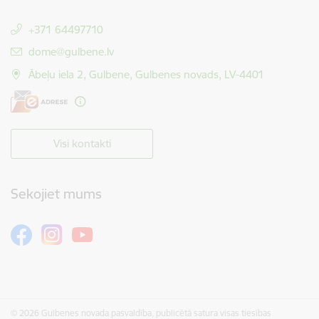
+371 64497710
E-pasts:
dome@gulbene.lv
Ābeļu iela 2, Gulbene, Gulbenes novads, LV-4401
Visi kontakti
Sekojiet mums
© 2026 Gulbenes novada pašvaldība, publicētā satura visas tiesības