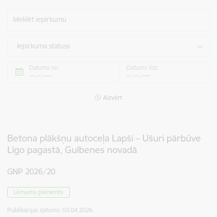
Meklēt iepirkumu
Iepirkuma statuss
Datums no
Datums līdz
Aizvērt
Betona plākšņu autoceļa Lapši – Ušuri pārbūve
Līgo pagastā, Gulbenes novadā
GNP 2026/20
Lēmums pieņemts
Publikācijas datums:
03.04.2026.