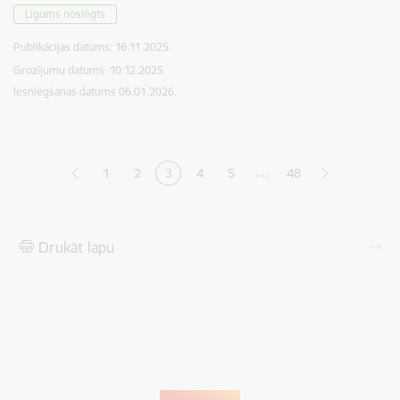
Līgums noslēgts
Publikācijas datums:
16.11.2025.
Grozījumu datums: 10.12.2025.
Iesniegšanas datums
06.01.2026.
Lapošana
…
1
2
3
4
5
48
Lapa
Lapa
Pašreizējā lapa
Lapa
Lapa
Drukāt lapu