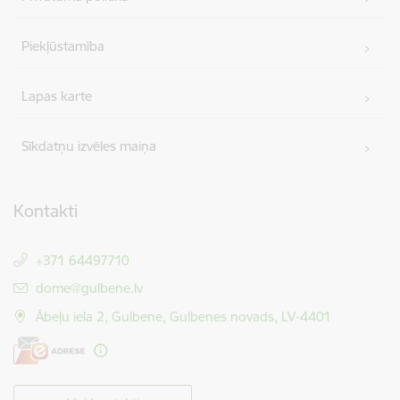
Piekļūstamība
Lapas karte
Sīkdatņu izvēles maiņa
Kontakti
+371 64497710
E-pasts:
dome@gulbene.lv
Ābeļu iela 2, Gulbene, Gulbenes novads, LV-4401