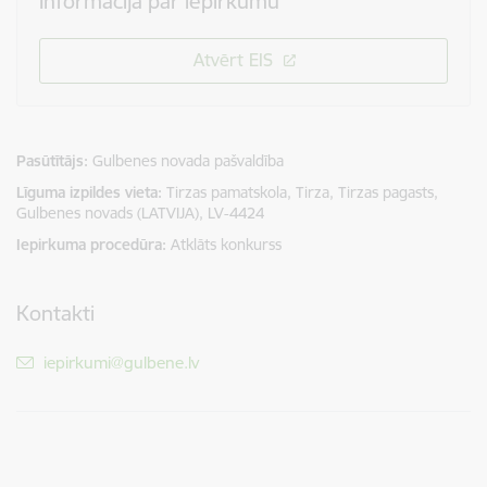
Informācija par iepirkumu
Atvērt EIS
Pasūtītājs
Gulbenes novada pašvaldība
Līguma izpildes vieta
Tirzas pamatskola, Tirza, Tirzas pagasts,
Gulbenes novads (LATVIJA), LV-4424
Iepirkuma procedūra
Atklāts konkurss
Kontakti
E-pasts:
iepirkumi@gulbene.lv