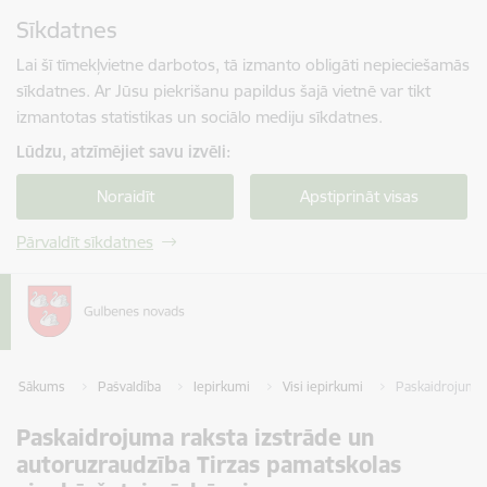
Pāriet uz lapas saturu
Sīkdatnes
Spied
lai meklētu
Enter
Lai šī tīmekļvietne darbotos, tā izmanto obligāti nepieciešamās
sīkdatnes. Ar Jūsu piekrišanu papildus šajā vietnē var tikt
izmantotas statistikas un sociālo mediju sīkdatnes.
Lūdzu, atzīmējiet savu izvēli:
Noraidīt
Apstiprināt visas
Pārvaldīt sīkdatnes
Sākums
Pašvaldība
Iepirkumi
Visi iepirkumi
Paskaidrojuma 
Paskaidrojuma raksta izstrāde un
autoruzraudzība Tirzas pamatskolas