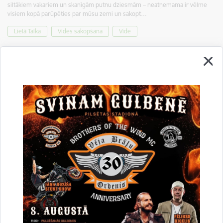
siltākiem vakariem un skanīgām putnu dziesmām – neatņemama ir vēlme
visiem kopā parūpēties par mūsu zemi un sakopt…
Lielā Talka
Vides sakopšana
Vide
Drukāt lapu