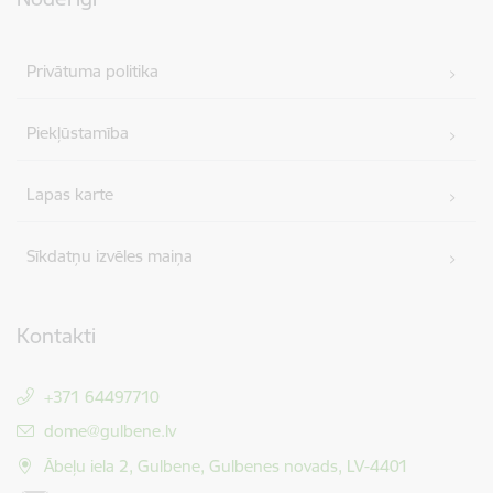
Privātuma politika
Piekļūstamība
Lapas karte
Sīkdatņu izvēles maiņa
Kontakti
+371 64497710
E-pasts:
dome@gulbene.lv
Ābeļu iela 2, Gulbene, Gulbenes novads, LV-4401