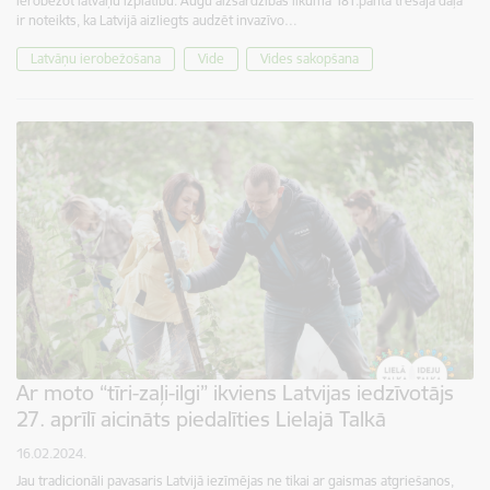
ierobežot latvāņu izplatību. Augu aizsardzības likuma 181.panta trešajā daļā
ir noteikts, ka Latvijā aizliegts audzēt invazīvo…
Latvāņu ierobežošana
Vide
Vides sakopšana
Ar moto “tīri-zaļi-ilgi” ikviens Latvijas iedzīvotājs
27. aprīlī aicināts piedalīties Lielajā Talkā
16.02.2024.
Jau tradicionāli pavasaris Latvijā iezīmējas ne tikai ar gaismas atgriešanos,