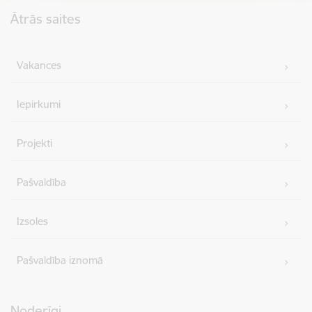
Kājene
Ātrās saites
Vakances
Iepirkumi
Projekti
Pašvaldība
Izsoles
Pašvaldība iznomā
Noderīgi