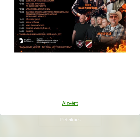
Vai šī informācija bija noderīga?
Sniegt atsauksmi
Esi pirmais, kurš uzzina!
Piesakies jaunumu saņemšanai savā e-pastā.
Aizvērt