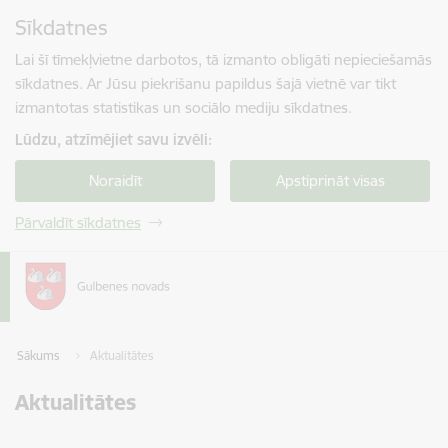
Pāriet uz lapas saturu
Sīkdatnes
Spied
lai meklētu
Enter
Lai šī tīmekļvietne darbotos, tā izmanto obligāti nepieciešamās
sīkdatnes. Ar Jūsu piekrišanu papildus šajā vietnē var tikt
izmantotas statistikas un sociālo mediju sīkdatnes.
Lūdzu, atzīmējiet savu izvēli:
Noraidīt
Apstiprināt visas
Pārvaldīt sīkdatnes
Sākums
Aktualitātes
Aktualitātes