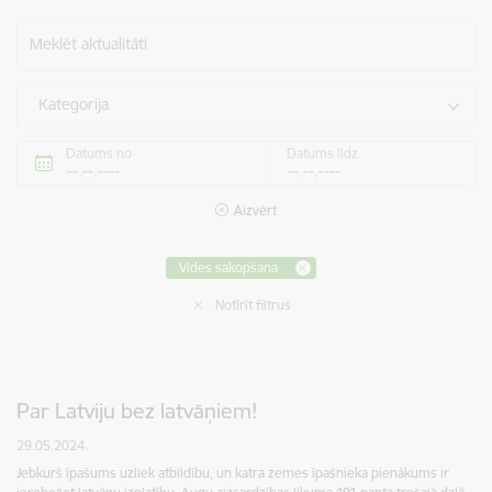
Meklēt aktualitāti
Kategorija
Datums no
Datums līdz
Aizvērt
Vides sakopšana
Notīrīt filtrus
Par Latviju bez latvāņiem!
29.05.2024.
Jebkurš īpašums uzliek atbildību, un katra zemes īpašnieka pienākums ir