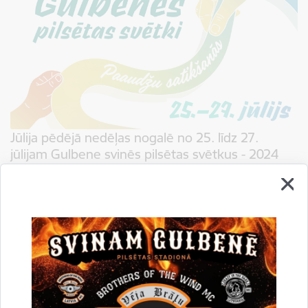
Jūlija pēdējā nedēļas nogalē no 25. līdz 27.
jūlijam Gulbene svinēs pilsētas svētkus - 2024
23.05.2024.
Šogad aprit apaļi 800 gadi kopš brīža, kad Gulbene kā apdzīvota vieta pirmo
reizi minēta rakstos, tādēļ aicinām svētkos nākt kopā lielus un mazus, vecus
un jaunus, un piedzīvot īstenu paaudžu…
Kultūra
Gulbenes pilsētas svētki 2024
Drukāt lapu