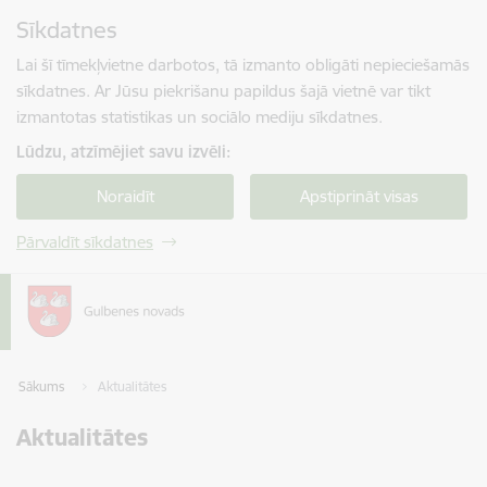
Pāriet uz lapas saturu
Sīkdatnes
Spied
lai meklētu
Enter
Lai šī tīmekļvietne darbotos, tā izmanto obligāti nepieciešamās
sīkdatnes. Ar Jūsu piekrišanu papildus šajā vietnē var tikt
izmantotas statistikas un sociālo mediju sīkdatnes.
Lūdzu, atzīmējiet savu izvēli:
Noraidīt
Apstiprināt visas
Pārvaldīt sīkdatnes
Sākums
Aktualitātes
Aktualitātes