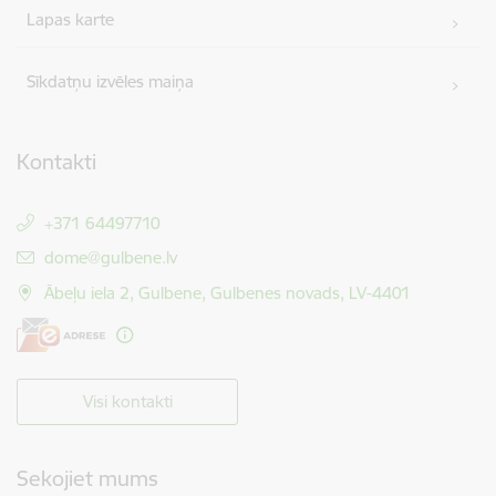
Lapas karte
Sīkdatņu izvēles maiņa
Kontakti
+371 64497710
E-pasts:
dome@gulbene.lv
Ābeļu iela 2, Gulbene, Gulbenes novads, LV-4401
Visi kontakti
Sekojiet mums