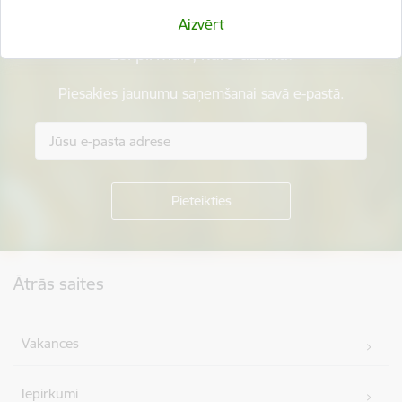
Aizvērt
Esi pirmais, kurš uzzina!
Piesakies jaunumu saņemšanai savā e-pastā.
Kājene
Ātrās saites
Vakances
Iepirkumi