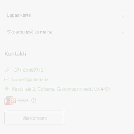
Lapas karte
Sīkdatņu izvēles maiņa
Kontakti
+371 64497710
E-pasts:
dome@gulbene.lv
Ābeļu iela 2, Gulbene, Gulbenes novads, LV-4401
Visi kontakti