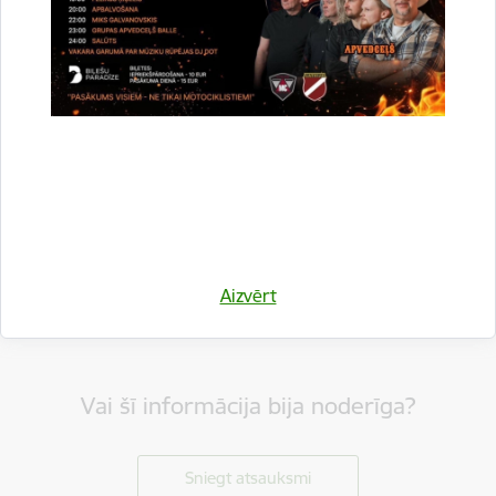
Drukāt lapu
Aizvērt
Vai šī informācija bija noderīga?
Sniegt atsauksmi