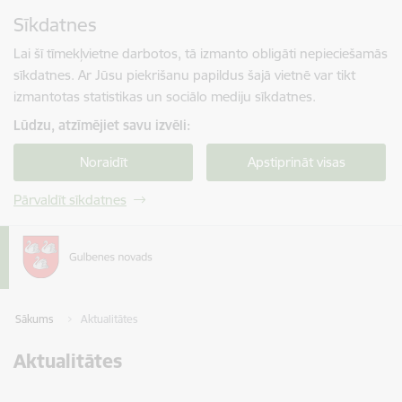
Pāriet uz lapas saturu
Sīkdatnes
Spied
lai meklētu
Enter
Lai šī tīmekļvietne darbotos, tā izmanto obligāti nepieciešamās
sīkdatnes. Ar Jūsu piekrišanu papildus šajā vietnē var tikt
izmantotas statistikas un sociālo mediju sīkdatnes.
Lūdzu, atzīmējiet savu izvēli:
Noraidīt
Apstiprināt visas
Pārvaldīt sīkdatnes
Sākums
Aktualitātes
Aktualitātes