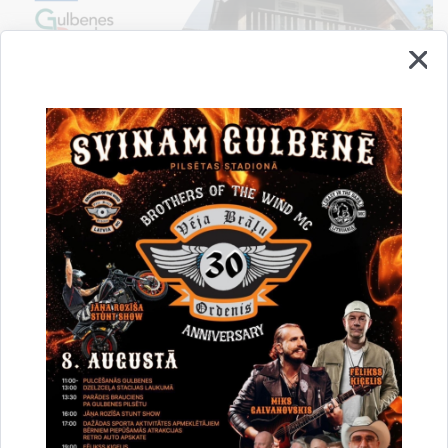
Atvērta pieteikšanās profesionālās pilnveides
kursiem “Klimata pārmaiņu sekas – dabas riski
un katastrofas! Ko un kā par to runāt skolās!”
10.06.2025.
Profesionālās pilnveides kursi (A), 21 stundas “Klimata pārmaiņu sekas –
dabas riski un katastrofas! Ko un kā par to runāt skolās!” 2025.gada 18. un
19. augusts, viesu namā “Mīlmaņi”, Rankas pagasts…
Pašvaldība informē
Sabiedrība
Projekts