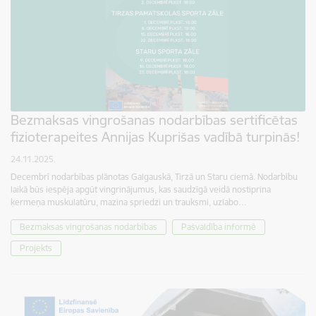
Bezmaksas vingrošanas nodarbības sertificētas
fizioterapeites Annijas Kuprišas vadībā turpinās!
24.11.2025.
Decembrī nodarbības plānotas Galgauskā, Tirzā un Staru ciemā. Nodarbību
laikā būs iespēja apgūt vingrinājumus, kas saudzīgā veidā nostiprina
ķermeņa muskulatūru, mazina spriedzi un trauksmi, uzlabo…
Bezmaksas vingrošanas nodarbības
Pašvaldība informē
Projekts