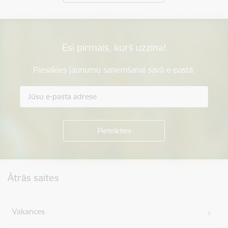
Esi pirmais, kurš uzzina!
Piesakies jaunumu saņemšanai savā e-pastā.
Kājene
Ātrās saites
Vakances