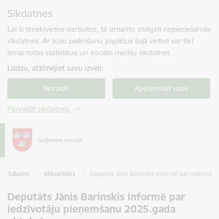
Pāriet uz lapas saturu
Sīkdatnes
Spied
lai meklētu
Enter
Lai šī tīmekļvietne darbotos, tā izmanto obligāti nepieciešamās
sīkdatnes. Ar Jūsu piekrišanu papildus šajā vietnē var tikt
izmantotas statistikas un sociālo mediju sīkdatnes.
Lūdzu, atzīmējiet savu izvēli:
Noraidīt
Apstiprināt visas
Pārvaldīt sīkdatnes
Sākums
Aktualitātes
Deputāts Jānis Barinskis informē par iedzīvotā
Deputāts Jānis Barinskis informē par
iedzīvotāju pieņemšanu 2025.gada