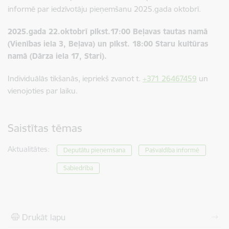
informē par iedzīvotāju pieņemšanu 2025.gada oktobrī.
2025.gada 22.oktobrī plkst.17:00 Beļavas tautas namā
(Vienības iela 3, Beļava) un plkst. 18:00 Staru kultūras
namā (Dārza iela 17, Stari).
Individuālās tikšanās, iepriekš zvanot t.
+371 26467459
un
vienojoties par laiku.
Saistītas tēmas
Aktualitātes:
Deputātu pieņemšana
Pašvaldība informē
Sabiedrība
Drukāt lapu