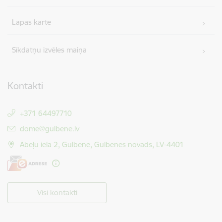
Lapas karte
Sīkdatņu izvēles maiņa
Kontakti
+371 64497710
E-pasts:
dome@gulbene.lv
Ābeļu iela 2, Gulbene, Gulbenes novads, LV-4401
Visi kontakti