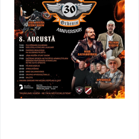
Deputāts Jānis Barinskis izziņo iedzīvotāju
pieņemšanu septembrī
12.09.2025.
17.septembrī Plkst. 17.00 - 18.00 Beļavas tautas namā /Vienības 3, Beļavā/
Plkst. 18.15 - 19.15 Staru kultūras namā /Dārza iela 17, Staros/ 23.septembrī
Plkst. 14.00 - 15.00 Litenes pagasta ēkā /…
Pašvaldība informē
Deputātu pieņemšana