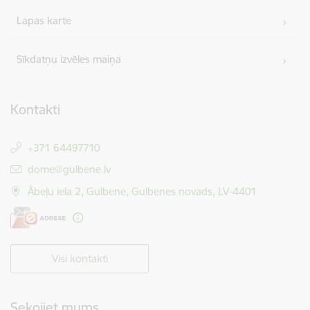
Lapas karte
Sīkdatņu izvēles maiņa
Kontakti
+371 64497710
E-pasts:
dome@gulbene.lv
Ābeļu iela 2, Gulbene, Gulbenes novads, LV-4401
Visi kontakti
Sekojiet mums