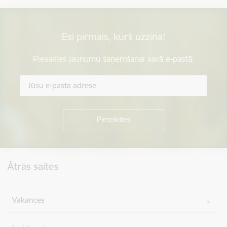
Esi pirmais, kurš uzzina!
Piesakies jaunumu saņemšanai savā e-pastā.
Kājene
Ātrās saites
Vakances