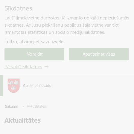
Pāriet uz lapas saturu
Sīkdatnes
Spied
lai meklētu
Enter
Lai šī tīmekļvietne darbotos, tā izmanto obligāti nepieciešamās
sīkdatnes. Ar Jūsu piekrišanu papildus šajā vietnē var tikt
izmantotas statistikas un sociālo mediju sīkdatnes.
Lūdzu, atzīmējiet savu izvēli:
Noraidīt
Apstiprināt visas
Pārvaldīt sīkdatnes
Sākums
Aktualitātes
Aktualitātes