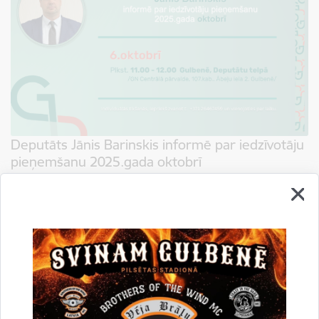
Deputāts Jānis Barinskis informē par iedzīvotāju
pieņemšanu 2025.gada oktobrī
02.10.2025.
Gulbenes novada pašvaldības domes deputāts Jānis Barinskis informē par
iedzīvotāju pieņemšanu 2025.gada oktobrī. 2025.gada 6.oktobrī no
plkst.11.00 - 12.00 Gulbenē, Deputātu telpā /GN Centrālā…
Deputātu pieņemšana
Pašvaldība informē
Sabiedrība