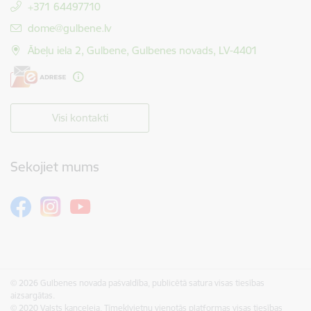
+371 64497710
E-pasts:
dome@gulbene.lv
Ābeļu iela 2, Gulbene, Gulbenes novads, LV-4401
Visi kontakti
Sekojiet mums
© 2026 Gulbenes novada pašvaldība, publicētā satura visas tiesības
aizsargātas.
© 2020 Valsts kanceleja, Tīmekļvietņu vienotās platformas visas tiesības