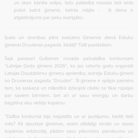
un skan bānīša svilpe, taču patiesībā novada īstā sirds
pukst katrā ģimenē, katrās mājās -
šī diena ir
atgādinājums par pašu svarīgāko.
Īpašs un sirsnības pilns sveiciens Ģimenes dienā Eiduku
ģimenei Druvienas pagastā. Kādēļ? Tūlīt pastāstīsim.
Šajā pavasarī Gulbenes novada pašvaldība konkursam
“Latvijas Goda ģimene 2026”, ko jau ceturto gadu organizē
Latvijas Daudzbērnu ģimeņu apvienība, izvirzīja Eiduku ģimeni
no Druvienas pagasta “Druvām”. Šī ģimene ir spilgts piemērs
tam, kā saskaņā un mīlestībā dzīvojoši cilvēki ne tikai rūpējas
par saviem bērniem, bet arī ar savu enerģiju un darbu
bagātina visu vietējo kopienu.
“Dalība konkursā bija negaidīta un ar jautājumu, kādēļ tieši
mēs? Kā daudzas ģimenes, esam atbildīgi vecāki un savas
kopienas iedzīvotāji, pildām savu pilsonisko pienākumu un