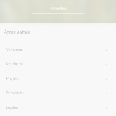
Kājene
Ātrās saites
Vakances
Iepirkumi
Projekti
Pašvaldība
Izsoles