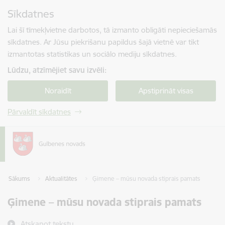
Pāriet uz lapas saturu
Sīkdatnes
Spied
lai meklētu
Enter
Lai šī tīmekļvietne darbotos, tā izmanto obligāti nepieciešamās
sīkdatnes. Ar Jūsu piekrišanu papildus šajā vietnē var tikt
izmantotas statistikas un sociālo mediju sīkdatnes.
Lūdzu, atzīmējiet savu izvēli:
Noraidīt
Apstiprināt visas
Pārvaldīt sīkdatnes
Sākums
Aktualitātes
Ģimene – mūsu novada stiprais pamats
Ģimene – mūsu novada stiprais pamats
Atskaņot tekstu