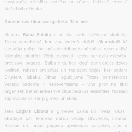
savstarpēja mīlestība, uzticība un rūpes. Paldies!” emocijā
dalās Baiba Eiduka.
Ģimene nav tikai svarīga lieta. Tā ir viss
Mamma
Baiba Eiduka
ir ne tikai sirds cilvēks un skolotāja
Tirzas pamatskolā, kur viņa ikdienā strādā sākumskolā kā
skolotāja palīgs, bet arī sabiedrības dzinējspēks. Viņas aktīvā
līdzdalība biedrībā “Pērļu zvejnieki” liecina par dziļu mīlestību
pret savu pagastu. Baiba ir tā, kas “deg” par vietējās dzīves
kvalitāti, rakstot projektus un realizējot idejas, kas padara
Druvienu labāku. Viņas ieguldījums Tirzas pamatskolas
Vecāku padomē ir nenovērtējams – viņa prot ne tikai
organizēt, bet arī iedvesmot citus vecākus iesaistīties, tādējādi
stiprinot saikni starp ģimeni un skolu.
Tētis
Edgars Eiduks
ir ģimenes balsts un “zelta rokas”.
Strādājot par tehnisko darbu veicēju Druvienas, Lizuma,
Rankas un Tirzas pagastu apvienības pārvaldē, viņš ir