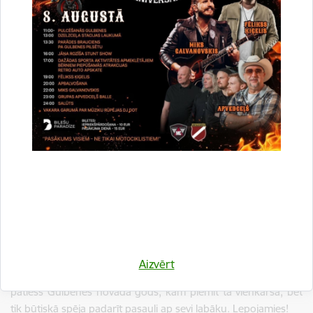
saistīts ar traktortehniku un lauku darbiem. Labprāt dodas
palīgā kaimiņiem veikt dažādus darbus. Puisis sapņo par savu
mocīti.
Mazā
Paula Eiduka
(6 gadi) ir ģimenes prieka stars, kura
pašlaik sper savus pirmos soļus pirmsskolas gaitās Tirzas
pamatskolā. Viņa dzied pirmsskolas ansamblī un nākotnē
sapņo kļūt par dzīvnieku glābēju.
Vislielākā Eiduku ģimenes vērtība ir viņu kopības sajūta. Nav
svarīgi, vai tā ir vietējā Sporta diena, Prāta spēles, kāds
kultūras pasākums vai skolas organizēts sarīkojums – viņi
vienmēr ir kopā. Tas nav tikai fakts, tā ir viņu dzīves filozofija.
Viņi rāda piemēru citiem novadniekiem, ka stipra ģimene ir
jebkuras kopienas pamats.
Aizvērt
Eiduku ģimene ir saticīga, darbīga un mērķtiecīga. Viņi ir
patiess Gulbenes novada gods, kam piemīt tā vienkāršā, bet
tik būtiskā spēja padarīt pasauli ap sevi labāku. Lepojamies!