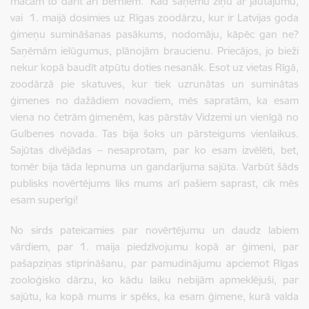
mācām to darīt arī bērniem.
Kad saņēmu ziņu ar jautājumu,
vai
1. maijā dosimies uz Rīgas zoodārzu, kur ir Latvijas goda
ģimeņu sumināšanas pasākums, nodomāju, kāpēc gan ne?
Saņēmām ielūgumus, plānojām braucienu. Priecājos, jo bieži
nekur kopā baudīt atpūtu doties nesanāk. Esot uz vietas Rīgā,
zoodārzā pie skatuves, kur tiek uzrunātas un suminātas
ģimenes no dažādiem novadiem, mēs sapratām, ka esam
viena no četrām ģimenēm, kas pārstāv Vidzemi un vienīgā no
Gulbenes novada. Tas bija šoks un pārsteigums vienlaikus.
Sajūtas divējādas – nesaprotam, par ko esam izvēlēti, bet,
tomēr bija tāda lepnuma un gandarījuma sajūta. Varbūt šāds
publisks novērtējums liks mums arī pašiem saprast, cik mēs
esam superīgi!
No sirds pateicamies par novērtējumu un daudz labiem
vārdiem, par 1. maija piedzīvojumu kopā ar ģimeni, par
pašapziņas stiprināšanu, par pamudinājumu apciemot Rīgas
zooloģisko dārzu, ko kādu laiku nebijām apmeklējuši, par
sajūtu, ka kopā mums ir spēks, ka esam ģimene, kurā valda