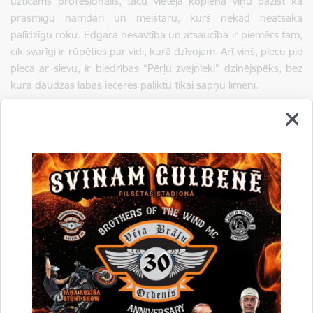
uzticams profesionālis, taču vietējā kopienā viņu pazīst kā
prasmīgu namdari un meistaru, kurš nekad neatsaka
palīdzīgu roku. Edgara nesavtība un atsaucība ir piemērs tam,
cik svarīgi ir rūpēties par vidi, kurā dzīvojam. Arī viņš, plecu pie
pleca ar sievu, ir biedrības “Pērļu zvejnieki” dzinējspēks, bez
kura daudzas labas ieceres paliktu tikai sapņu līmenī.
Eiduku ģimenes bērni ir viņu lepnums un turpinājums
Elīza Eiduka
mācās Valmieras 2. vidusskolas 10. klasē. Viņas
neatlaidība ir apbrīnas vērta – apvienot mācības sporta klasē
ar regulāriem treniņiem un spēlēm 1. līgas futbola klubā “FK
Sigulda” prasa lielu disciplīnu un mērķtiecību. Viņa ir
apliecinājums tam, ka ar vecāku atbalstu var sasniegt augstas
virsotnes.
Edvards Eiduks
ir Tirzas pamatskolas 5. klases skolēns. Viņš
ir zēns, kuram visvairāk patīk darīt lietas praktiski. Edvards ar
interesi iesaistās dažādos darbos, īpaši tad, ja var kaut ko
salabot, vai izmēģināt pats savām rokām. Interesē viss, kas