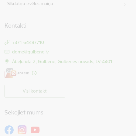
Sīkdatņu izvēles maiņa
Kontakti
+371 64497710
E-pasts:
dome@gulbene.lv
Ābeļu iela 2, Gulbene, Gulbenes novads, LV-4401
Visi kontakti
Sekojiet mums