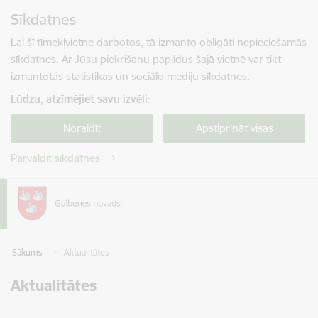
Pāriet uz lapas saturu
Sīkdatnes
Spied
lai meklētu
Enter
Lai šī tīmekļvietne darbotos, tā izmanto obligāti nepieciešamās
sīkdatnes. Ar Jūsu piekrišanu papildus šajā vietnē var tikt
izmantotas statistikas un sociālo mediju sīkdatnes.
Lūdzu, atzīmējiet savu izvēli:
Noraidīt
Apstiprināt visas
Pārvaldīt sīkdatnes
Sākums
Aktualitātes
Aktualitātes