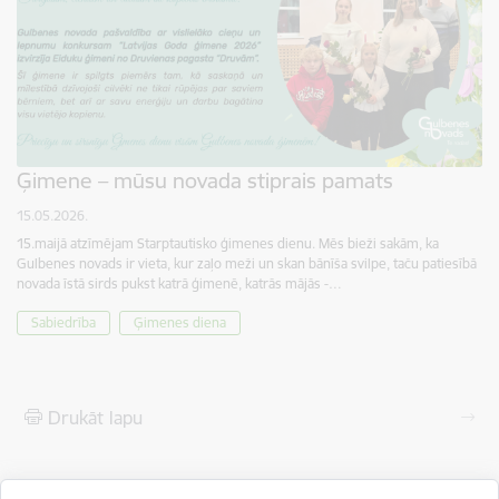
Ģimene – mūsu novada stiprais pamats
15.05.2026.
15.maijā atzīmējam Starptautisko ģimenes dienu. Mēs bieži sakām, ka
Gulbenes novads ir vieta, kur zaļo meži un skan bānīša svilpe, taču patiesībā
novada īstā sirds pukst katrā ģimenē, katrās mājās -…
Sabiedrība
Ģimenes diena
Drukāt lapu