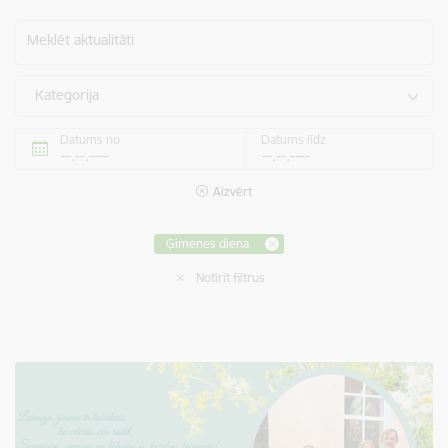
Meklēt aktualitāti
Kategorija
Datums no
Datums līdz
Aizvērt
Ģimenes diena
Notīrīt filtrus