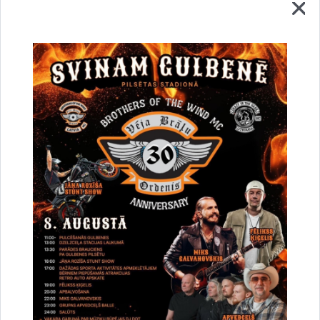
Vai šī informācija bija noderīga?
Sniegt atsauksmi
Esi pirmais, kurš uzzina!