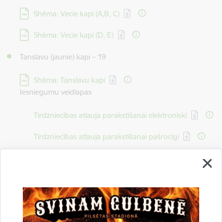
Lejupielādēt:
Shēma: Vecie kapi (A,B, C)
Lejupielādēt:
Shēma: Vecie kapi (D, E)
Tanslavu (jaunie) kapi – 19
Lejupielādēt:
Shēma: Tanslavu kapi
Iesniegumu veidlapas
Lejupielādēt:
Tirdzniecības atļauja parakstīšanai elektroniski
Lejupielādēt:
Tirdzniecības atļauja parakstīšanai pašrocīgi
Saistītas tēmas
Aktualitātes:
Gulbenes novada pašvaldība informē
Sabiedrība
Tirdzniecības atļaujas