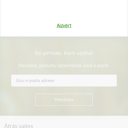
Vai šī informācija bija noderīga?
Sniegt atsauksmi
Aizvērt
Esi pirmais, kurš uzzina!
Piesakies jaunumu saņemšanai savā e-pastā.
Kājene
Ātrās saites