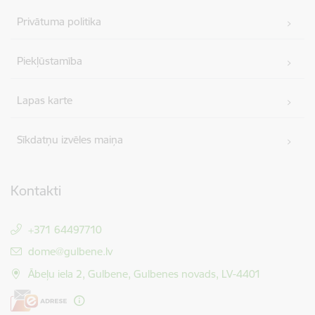
Privātuma politika
Piekļūstamība
Lapas karte
Sīkdatņu izvēles maiņa
Kontakti
+371 64497710
E-pasts:
dome@gulbene.lv
Ābeļu iela 2, Gulbene, Gulbenes novads, LV-4401