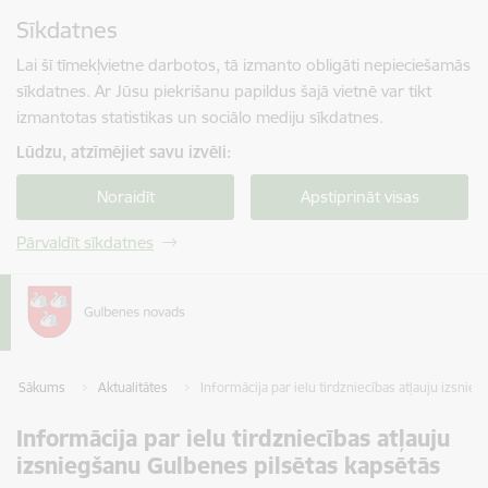
Pāriet uz lapas saturu
Sīkdatnes
Spied
lai meklētu
Enter
Lai šī tīmekļvietne darbotos, tā izmanto obligāti nepieciešamās
sīkdatnes. Ar Jūsu piekrišanu papildus šajā vietnē var tikt
izmantotas statistikas un sociālo mediju sīkdatnes.
Lūdzu, atzīmējiet savu izvēli:
Noraidīt
Apstiprināt visas
Pārvaldīt sīkdatnes
Sākums
Aktualitātes
Informācija par ielu tirdzniecības atļauju izsni
Informācija par ielu tirdzniecības atļauju
izsniegšanu Gulbenes pilsētas kapsētās