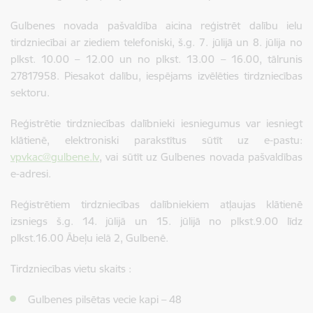
Gulbenes novada pašvaldība aicina reģistrēt dalību ielu
tirdzniecībai ar ziediem telefoniski, š.g. 7. jūlijā un 8. jūlija no
plkst. 10.00 – 12.00 un no plkst. 13.00 – 16.00, tālrunis
27817958. Piesakot dalību, iespējams izvēlēties tirdzniecības
sektoru.
Reģistrētie tirdzniecības dalībnieki iesniegumus var iesniegt
klātienē, elektroniski parakstītus sūtīt uz e-pastu:
vpvkac@gulbene.lv
, vai sūtīt uz Gulbenes novada pašvaldības
e-adresi.
Reģistrētiem tirdzniecības dalībniekiem atļaujas klātienē
izsniegs š.g. 14. jūlijā un 15. jūlijā no plkst.9.00 līdz
plkst.16.00 Ābeļu ielā 2, Gulbenē.
Tirdzniecības vietu skaits :
Gulbenes pilsētas vecie kapi – 48