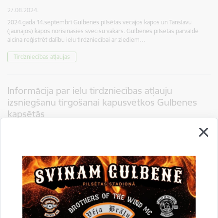
27.08.2024.
2024.gada 14.septembrī Gulbenes pilsētas vecajos kapos un Tanslavu
(jaunajos) kapos norisināsies svecīšu vakars. Gulbenes pilsētas pārvalde
aicina reģistrēt dalību ielu tirdzniecībai ar ziediem…
Tirdzniecības atļaujas
Informācija par ielu tirdzniecības atļauju
izsniegšanu tirgošanai kapusvētkos Gulbenes
kapsētās
07.07.2023.
Informējam, ka tiks izsniegtas ielu tirdzniecības atļaujas ziedu, sveču, vāžu
tirdzniecībai kapu svētku laikā no š.g. 28.jūlija līdz 30.jūlijam Gulbenes
pilsētas vecajos kapos un Tanslavu (jaunos)…
Tirdzniecības atļaujas
Drukāt lapu