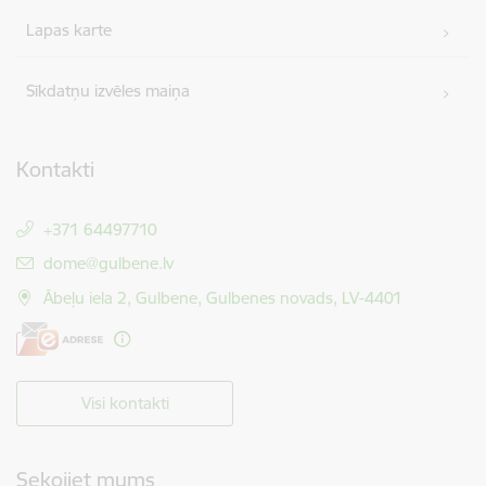
Lapas karte
Sīkdatņu izvēles maiņa
Kontakti
+371 64497710
E-pasts:
dome@gulbene.lv
Ābeļu iela 2, Gulbene, Gulbenes novads, LV-4401
Visi kontakti
Sekojiet mums