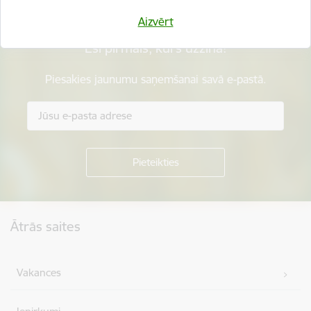
Aizvērt
Esi pirmais, kurš uzzina!
Piesakies jaunumu saņemšanai savā e-pastā.
Kājene
Ātrās saites
Vakances