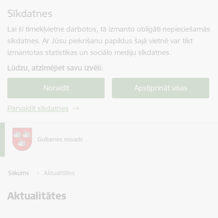
Pāriet uz lapas saturu
Sīkdatnes
Spied
lai meklētu
Enter
Lai šī tīmekļvietne darbotos, tā izmanto obligāti nepieciešamās
sīkdatnes. Ar Jūsu piekrišanu papildus šajā vietnē var tikt
izmantotas statistikas un sociālo mediju sīkdatnes.
Lūdzu, atzīmējiet savu izvēli:
Noraidīt
Apstiprināt visas
Pārvaldīt sīkdatnes
Sākums
Aktualitātes
Aktualitātes