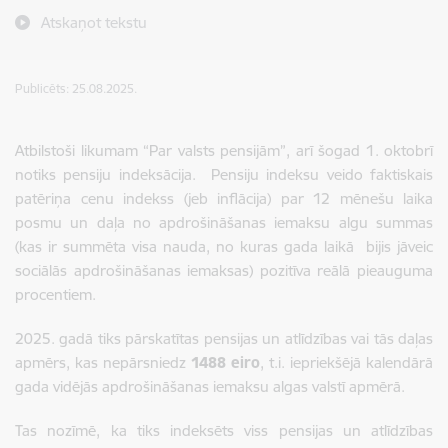
Atskaņot tekstu
Publicēts: 25.08.2025.
Atbilstoši likumam “Par valsts pensijām”, arī šogad 1. oktobrī
notiks pensiju indeksācija. Pensiju indeksu veido faktiskais
patēriņa cenu indekss (jeb inflācija) par 12 mēnešu laika
posmu un daļa no apdrošināšanas iemaksu algu summas
(kas ir summēta visa nauda, no kuras gada laikā bijis jāveic
sociālās apdrošināšanas iemaksas) pozitīva reālā pieauguma
procentiem.
2025. gadā tiks pārskatītas pensijas un atlīdzības vai tās daļas
apmērs, kas nepārsniedz
1488 eiro
, t.i. iepriekšējā kalendārā
gada vidējās apdrošināšanas iemaksu algas valstī apmērā.
Tas nozīmē, ka tiks indeksēts viss pensijas un atlīdzības