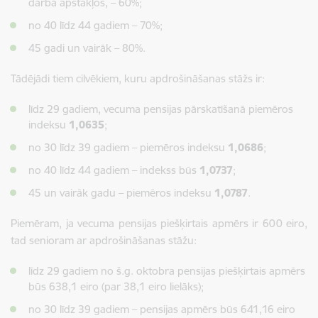
darba apstākļos, – 60%;
no 40 līdz 44 gadiem – 70%;
45 gadi un vairāk – 80%.
Tādējādi tiem cilvēkiem, kuru apdrošināšanas stāžs ir:
līdz 29 gadiem, vecuma pensijas pārskatīšanā piemēros
indeksu
1,0635
;
no 30 līdz 39 gadiem – piemēros indeksu
1,0686
;
no 40 līdz 44 gadiem – indekss būs
1,0737
;
45 un vairāk gadu – piemēros indeksu
1,0787
.
Piemēram, ja vecuma pensijas piešķirtais apmērs ir 600 eiro,
tad senioram ar apdrošināšanas stāžu:
līdz 29 gadiem no š.g. oktobra pensijas piešķirtais apmērs
būs 638,1 eiro (par 38,1 eiro lielāks);
no 30 līdz 39 gadiem – pensijas apmērs būs 641,16 eiro