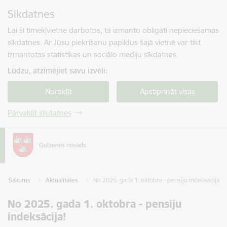
Pāriet uz lapas saturu
Sīkdatnes
Spied
lai meklētu
Enter
Lai šī tīmekļvietne darbotos, tā izmanto obligāti nepieciešamās
sīkdatnes. Ar Jūsu piekrišanu papildus šajā vietnē var tikt
izmantotas statistikas un sociālo mediju sīkdatnes.
Lūdzu, atzīmējiet savu izvēli:
Noraidīt
Apstiprināt visas
Pārvaldīt sīkdatnes
Sākums
Aktualitātes
No 2025. gada 1. oktobra - pensiju indeksācija!
No 2025. gada 1. oktobra - pensiju
indeksācija!