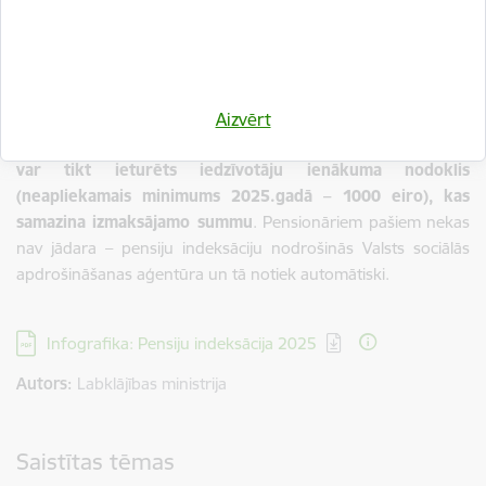
pārrēķinātas līdz 2025. gada 30. septembrim
. Pensiju
indeksācijas mērķis ir nodrošināt piešķirto pensiju un atlīdzību
aizsardzību pret pirktspējas krišanos un panākt to vērtības
nezaudēšanu.
Aizvērt
Jāņem vērā, ka no kopējā pensijas un piemaksas apmēra
var tikt ieturēts iedzīvotāju ienākuma nodoklis
(neapliekamais minimums 2025.gadā – 1000 eiro),
kas
samazina izmaksājamo summu
. Pensionāriem pašiem nekas
nav jādara – pensiju indeksāciju nodrošinās Valsts sociālās
apdrošināšanas aģentūra un tā notiek automātiski.
Lejupielādēt:
Infografika: Pensiju indeksācija 2025
Autors:
Labklājības ministrija
Saistītas tēmas