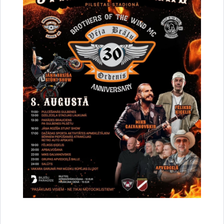
31. decembrim vai arī invaliditātes pensija piešķirta un vecuma
pensijas piešķiršanai nepieciešamais vecums sasniegts līdz
1996. gada 31. decembrim.
Tas nozīmē, ka esošais piemaksas apmērs, kas šobrīd ir 1,62
eiro un 2,43 eiro par vienu apdrošināšanas stāža gadu, tiks
pārskatīts, piemērojot indeksu 1,0635. Līdz ar to cilvēki, kas
saņēma 1,62 eiro par katru stāža gadu, kas uzkrāts līdz
1995. gada beigām, turpmāk saņems
1,72
eiro, bet tie, kas
saņēma 2,43 eiro – turpmāk saņems
2,58 eiro
.
Piemēram, pensionārs, kuram ir piešķirta vecuma pensija 610
eiro par kopējā apdrošināšanas stāža 45 gadiem un pie tās
noteikta piemaksa 40,5 eiro (par 25 darba gadiem līdz 1995.
gada beigām), no 1. oktobra saņems vecuma pensiju 658 eiro
un piemaksu pie pensijas 43 eiro.
Indeksētas tiks vecuma, izdienas, invaliditātes un apgādnieku
zaudējuma pensijas un atlīdzības,
kuras piešķirtas vai