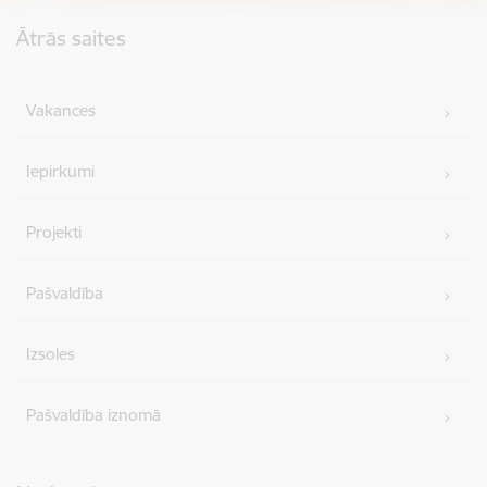
Kājene
Ātrās saites
Vakances
Iepirkumi
Projekti
Pašvaldība
Izsoles
Pašvaldība iznomā