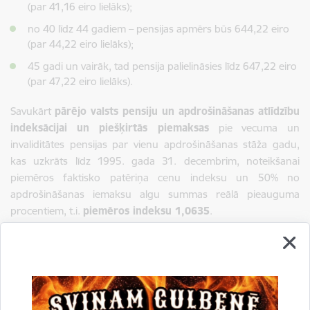
(par 41,16 eiro lielāks);
no 40 līdz 44 gadiem – pensijas apmērs būs 644,22 eiro
(par 44,22 eiro lielāks);
45 gadi un vairāk, tad pensija palielināsies līdz 647,22 eiro
(par 47,22 eiro lielāks).
Savukārt
pārējo valsts pensiju un apdrošināšanas atlīdzību
indeksācijai
un piešķirtās piemaksas
pie vecuma un
invaliditātes pensijas par vienu apdrošināšanas stāža gadu,
kas uzkrāts līdz 1995. gada 31. decembrim, noteikšanai
piemēros faktisko patēriņa cenu indeksu un 50% no
apdrošināšanas iemaksu algu summas reālā pieauguma
procentiem, t.i.
piemēros indeksu 1,0635
.
Indeksējot piemaksu
, attiecīgo indeksu piemēros piemaksas
apmēram 1,62 eiro par katru apdrošināšanas stāža gadu līdz
1995. gada 31. decembrim un piemaksas apmēram 2,43 eiro
par katru apdrošināšanas stāža gadu līdz 1995. gada
31. decembrim, ja vecuma pensija piešķirta līdz 1996. gada