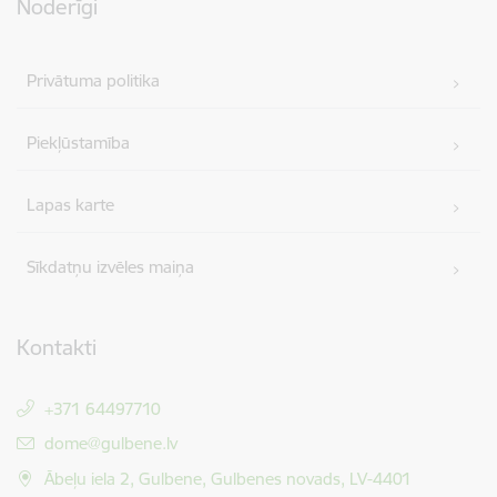
Noderīgi
Privātuma politika
Piekļūstamība
Lapas karte
Sīkdatņu izvēles maiņa
Kontakti
+371 64497710
E-pasts:
dome@gulbene.lv
Ābeļu iela 2, Gulbene, Gulbenes novads, LV-4401