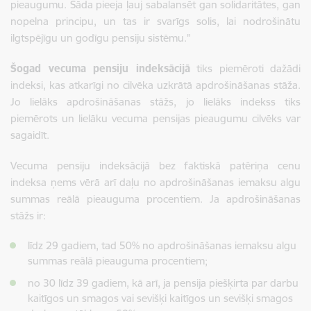
pieaugumu. Šāda pieeja ļauj sabalansēt gan solidaritātes, gan
nopelna principu, un tas ir svarīgs solis, lai nodrošinātu
ilgtspējīgu un godīgu pensiju sistēmu."
Šogad vecuma pensiju indeksācijā
tiks piemēroti dažādi
indeksi, kas atkarīgi no cilvēka uzkrātā apdrošināšanas stāža.
Jo lielāks apdrošināšanas stāžs, jo lielāks indekss tiks
piemērots un lielāku vecuma pensijas pieaugumu cilvēks var
sagaidīt.
Vecuma pensiju indeksācijā bez faktiskā patēriņa cenu
indeksa ņems vērā arī daļu no apdrošināšanas iemaksu algu
summas reālā pieauguma procentiem. Ja apdrošināšanas
stāžs ir:
līdz 29 gadiem, tad 50% no apdrošināšanas iemaksu algu
summas reālā pieauguma procentiem;
no 30 līdz 39 gadiem, kā arī, ja pensija piešķirta par darbu
kaitīgos un smagos vai sevišķi kaitīgos un sevišķi smagos