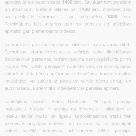
apmērs, ja tas nepārsniedz
1488
eiro. Savukārt tām pensijām
un atlīdzībām, kuras ir lielākas par
1488
eiro, indeksēs daļu
no piešķirtās summas – jau pieminētos
1488
eiro.
Palielinājums būs atkarīgs gan no pensijas un atlīdzības
apmēra, gan piemērojamā indeksa.
Izņēmums ir politiski represētie, cilvēki ar I grupas invaliditāti,
Černobiļas atomelektrostacijas avārijas seku likvidēšanas
dalībnieki un personas, kurām vecuma pensija piešķirta pirms
likuma “Par valsts pensijām” noteiktā vecuma sasniegšanas
sakarā ar tāda bērna aprūpi un audzināšanu, kuram noteikta
invaliditāte, vai sakarā ar piecu un vairāk bērnu aprūpi un
audzināšanu, kuriem tiks indeksēts viss pensijas apmērs.
Labklājības ministrs Reinis Uzulnieks: ”Šī gada pensiju
indeksācijā būtiska ir taisnīguma dimensija – cilvēkiem ar
lielāku darba mūžu un ilgāku apdrošināšanas stāžu tiek
piemērots augstāks indekss. Tas nozīmē, ka tie, kuri ilgāk
veikuši sociālās iemaksas, arī saņems lielāku pensijas