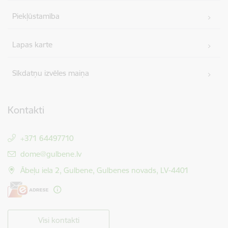
Piekļūstamība
Lapas karte
Sīkdatņu izvēles maiņa
Kontakti
+371 64497710
E-pasts:
dome@gulbene.lv
Ābeļu iela 2, Gulbene, Gulbenes novads, LV-4401
Visi kontakti