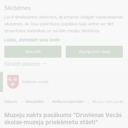
Pāriet uz lapas saturu
Sīkdatnes
Spied
lai meklētu
Enter
Lai šī tīmekļvietne darbotos, tā izmanto obligāti nepieciešamās
sīkdatnes. Ar Jūsu piekrišanu papildus šajā vietnē var tikt
izmantotas statistikas un sociālo mediju sīkdatnes.
Lūdzu, atzīmējiet savu izvēli:
Noraidīt
Apstiprināt visas
Pārvaldīt sīkdatnes
Sākums
Aktualitātes
Notikumu kalendārs
Muzeju nakts pasākums
Muzeju nakts pasākums "Druvienas Vecās
skolas-muzeja priekšmetu stāsti"