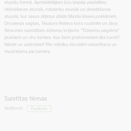
stundu formā. Apmeklētājiem būs iespēja piedalīties
rēķināšanas stundā, rokdarbu stundā un dziedāšanas
stundā, kur savus stāstus atklās Mazās klases priekšmeti,
Druvienas sagšas, Teodora Reitera kora nozīmīte un Jāņa
Straumes sastādītais dziesmu krājums "'Dziesmu pagalms"
jauktiem un vīru koriem. Kas šiem priekšmetiem liks runāt?
Nāciet un uzzināsiet! Pēc mācību stundām vakarēšana un
muzicēšana pie kamīna.
Saistītas tēmas
Notikumi:
Pasākums