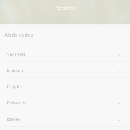
Kājene
Ātrās saites
Vakances
Iepirkumi
Projekti
Pašvaldība
Izsoles