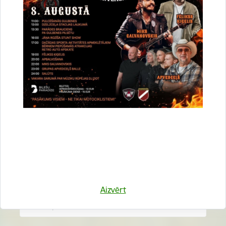
Vai šī informācija bija noderīga?
Sniegt atsauksmi
Esi pirmais, kurš uzzina!
Piesakies jaunumu saņemšanai savā e-pastā.
Aizvērt