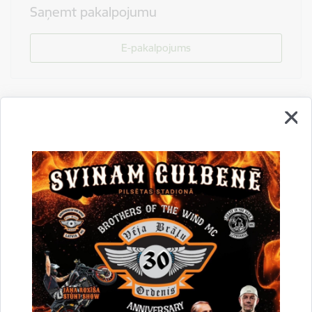
Saņemt pakalpojumu
E-pakalpojums
Drukāt lapu
Dalīties