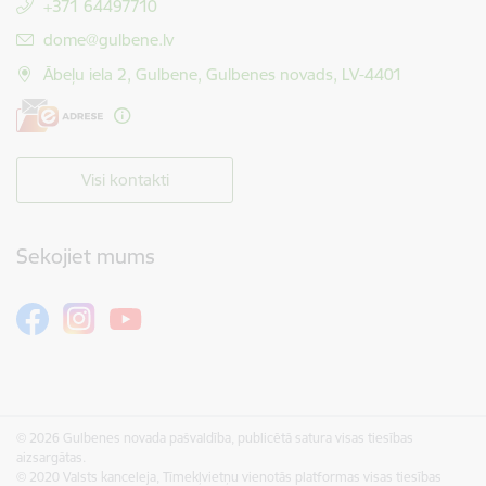
+371 64497710
E-pasts:
dome@gulbene.lv
Ābeļu iela 2, Gulbene, Gulbenes novads, LV-4401
Visi kontakti
Sekojiet mums
© 2026 Gulbenes novada pašvaldība, publicētā satura visas tiesības
aizsargātas.
© 2020 Valsts kanceleja, Tīmekļvietņu vienotās platformas visas tiesības