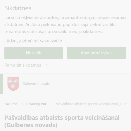
Pāriet uz lapas saturu
Sīkdatnes
Spied
lai meklētu
Enter
Lai šī tīmekļvietne darbotos, tā izmanto obligāti nepieciešamās
sīkdatnes. Ar Jūsu piekrišanu papildus šajā vietnē var tikt
izmantotas statistikas un sociālo mediju sīkdatnes.
Lūdzu, atzīmējiet savu izvēli:
Noraidīt
Apstiprināt visas
Pārvaldīt sīkdatnes
Sākums
Pakalpojumi
Pašvaldības atbalsts sporta veicināšanai (Gulbe
Pašvaldības atbalsts sporta veicināšanai
(Gulbenes novads)