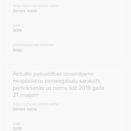
Telpu noma vai zemes noma
Zemes noma
gads
2019
pieteikšanās līdz mēnesis
Maijs
Aktuālo pašvaldības iznomājamo
neapbūvēto zemesgabalu saraksts,
pieteikšanās uz nomu līdz 2019.gada
21.maijam
Telpu noma vai zemes noma
Zemes noma
gads
2019