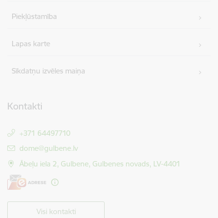
Piekļūstamība
Lapas karte
Sīkdatņu izvēles maiņa
Kontakti
+371 64497710
E-pasts:
dome@gulbene.lv
Ābeļu iela 2, Gulbene, Gulbenes novads, LV-4401
Visi kontakti