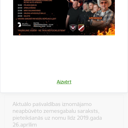
Aktuālo pašvaldības iznomājamo
neapbūvēto zemesgabalu saraksts,
pieteikšanās uz nomu līdz 2019.gada
3.maijam
Telpu noma vai zemes noma
Zemes noma
gads
2019
pieteikšanās līdz mēnesis
Maijs
Aizvērt
Aktuālo pašvaldības iznomājamo
neapbūvēto zemesgabalu saraksts,
pieteikšanās uz nomu līdz 2019.gada
26.aprīlim