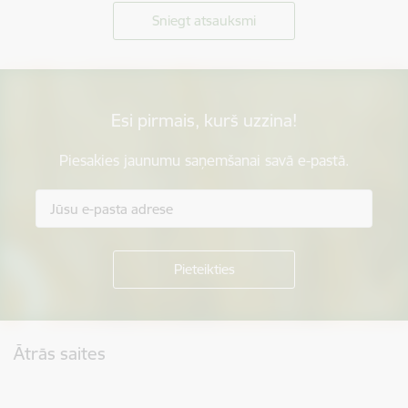
Sniegt atsauksmi
Esi pirmais, kurš uzzina!
Piesakies jaunumu saņemšanai savā e-pastā.
Kājene
Ātrās saites