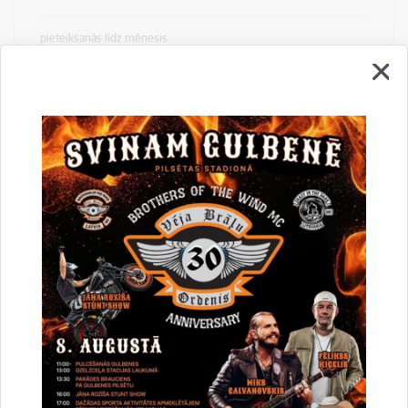
pieteikšanās līdz mēnesis
Maijs
Aktuālo pašvaldības iznomājamo
neapbūvēto zemesgabalu saraksts,
pieteikšanās uz nomu līdz 2019.gada
7.maijam
Telpu noma vai zemes noma
Zemes noma
gads
2019
pieteikšanās līdz mēnesis
Maijs