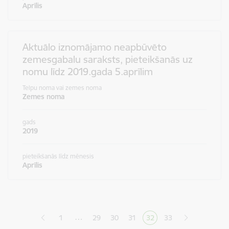
Aprīlis
Aktuālo iznomājamo neapbūvēto
zemesgabalu saraksts, pieteikšanās uz
nomu līdz 2019.gada 5.aprīlim
Telpu noma vai zemes noma
Zemes noma
gads
2019
pieteikšanās līdz mēnesis
Aprīlis
Lapošana
…
1
29
30
31
32
33
Lapa
Lapa
Lapa
Pašreizējā lapa
Lapa