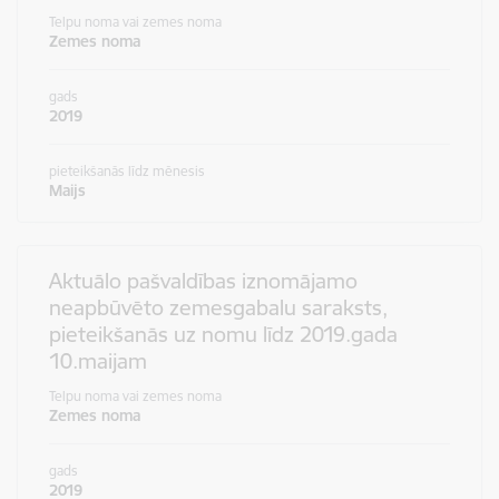
Telpu noma vai zemes noma
Zemes noma
gads
2019
pieteikšanās līdz mēnesis
Maijs
Aktuālo pašvaldības iznomājamo
neapbūvēto zemesgabalu saraksts,
pieteikšanās uz nomu līdz 2019.gada
10.maijam
Telpu noma vai zemes noma
Zemes noma
gads
2019