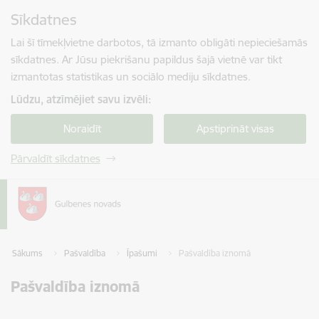
Pāriet uz lapas saturu
Sīkdatnes
Spied
lai meklētu
Enter
Lai šī tīmekļvietne darbotos, tā izmanto obligāti nepieciešamās
sīkdatnes. Ar Jūsu piekrišanu papildus šajā vietnē var tikt
izmantotas statistikas un sociālo mediju sīkdatnes.
Lūdzu, atzīmējiet savu izvēli:
Noraidīt
Apstiprināt visas
Pārvaldīt sīkdatnes
Sākums
Pašvaldība
Īpašumi
Pašvaldība iznomā
Pašvaldība iznomā