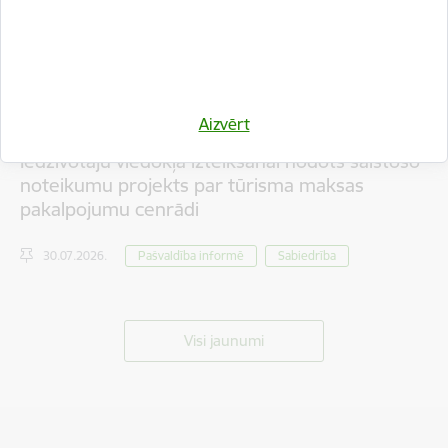
Aizvērt
Iedzīvotāju viedokļa izteikšanai nodots saistošo
noteikumu projekts par tūrisma maksas
pakalpojumu cenrādi
30.07.2026.
Pašvaldība informē
Sabiedrība
Visi jaunumi