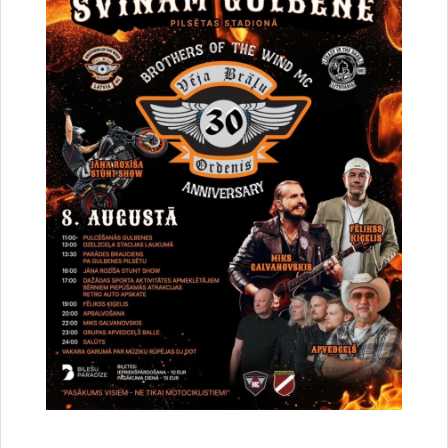
Par satiksmes organizāciju Brīvības un
Dzelzceļa ielas pārbūves darbu laikā Gulbenē
30.07.2026.
Projekti
Sabiedrība
Satiksmes ierobežojumi