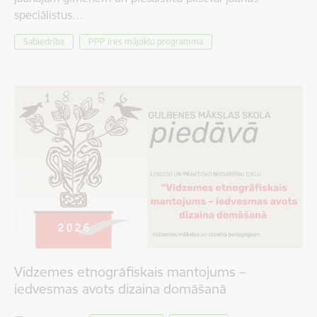
speciālistus…
Sabiedrība
PPP īres mājokļu programma
Vidzemes etnogrāfiskais mantojums –
iedvesmas avots dizaina domāšanā