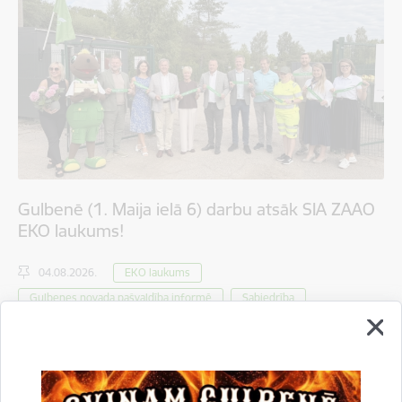
Gulbenē (1. Maija ielā 6) darbu atsāk SIA ZAAO
EKO laukums!
04.08.2026.
EKO laukums
Gulbenes novada pašvaldība informē
Sabiedrība