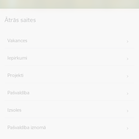
Kājene
Ātrās saites
Vakances
Iepirkumi
Projekti
Pašvaldība
Izsoles
Pašvaldība iznomā