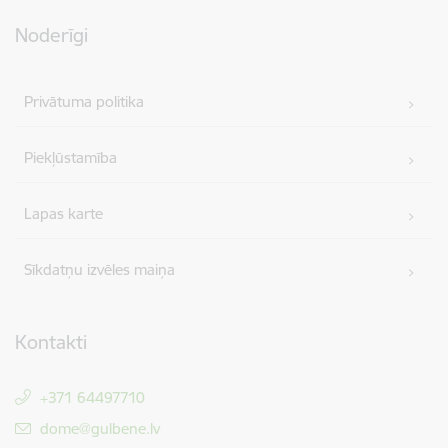
Noderīgi
Privātuma politika
Piekļūstamība
Lapas karte
Sīkdatņu izvēles maiņa
Kontakti
+371 64497710
E-pasts:
dome@gulbene.lv