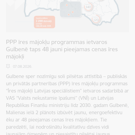
PPP īres mājokļu programmas ietvaros
Gulbenē taps 48 jauni pieejamas cenas īres
mājokļi
07.08.2026.
Gulbene sper nozīmīgu soli pilsētas attīstībā – publiskās
un privātās partnerības (PPP) īres mājokļu programmas
“Īres mājokļi Latvijas speciālistiem” ietvaros sadarbībā ar
VAS “Valsts nekustamie īpašumi” (VNĪ) un Latvijas
Republikas Finanšu ministriju līdz 2030. gadam Gulbenē,
Malienas ielā 2 plānots izbūvēt jaunu, energoefektīvu
ēku ar 48 pieejamas cenas īres mājokļiem. Tie
paredzēti, lai nodrošinātu kvalitatīvu dzīves vidi
jaunajām ģimenēm un piesaistītu pilsētai jaunus