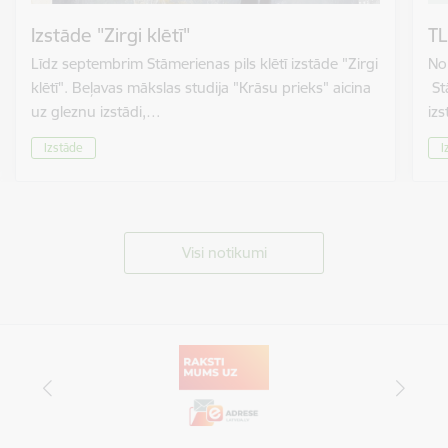
Izstāde "Zirgi klētī"
TL
Līdz septembrim Stāmerienas pils klētī izstāde "Zirgi
No 
klētī". Beļavas mākslas studija "Krāsu prieks" aicina
St
uz gleznu izstādi,…
izs
Izstāde
I
Visi notikumi