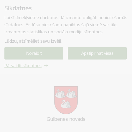
Pāriet uz lapas saturu
Sīkdatnes
Spied
lai meklētu
Enter
Lai šī tīmekļvietne darbotos, tā izmanto obligāti nepieciešamās
sīkdatnes. Ar Jūsu piekrišanu papildus šajā vietnē var tikt
izmantotas statistikas un sociālo mediju sīkdatnes.
Lūdzu, atzīmējiet savu izvēli:
Noraidīt
Apstiprināt visas
Pārvaldīt sīkdatnes
Gulbenes novada pašvaldība