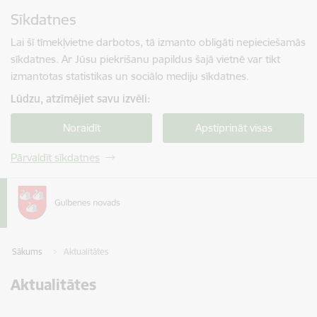
Pāriet uz lapas saturu
Sīkdatnes
Spied
lai meklētu
Enter
Lai šī tīmekļvietne darbotos, tā izmanto obligāti nepieciešamās
sīkdatnes. Ar Jūsu piekrišanu papildus šajā vietnē var tikt
izmantotas statistikas un sociālo mediju sīkdatnes.
Lūdzu, atzīmējiet savu izvēli:
Noraidīt
Apstiprināt visas
Pārvaldīt sīkdatnes
Sākums
Aktualitātes
Aktualitātes