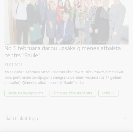
No 1.februāra darbu uzsāks ģimenes atbalsta
centrs “Saule”
31.01.2023.
No šā gada 1.februāra Stradu pagasta ēkā Stāķi 11 tiks uzsākta ģimeniskai
videi pietuvināta pakalpojuma sniegšana bērniem vecumā līdz 17 gadiem
(ieskaitot). Ģimenes atbalsta centrā “Saule” ir divi…
sociālais pakalpojums
ģimenes atbalsta centrs
Stāķi 11
Drukāt lapu