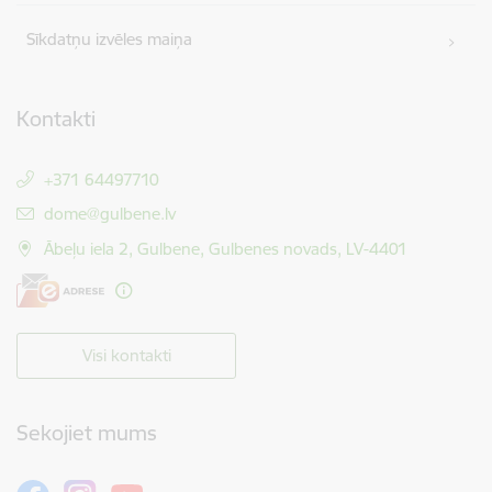
Sīkdatņu izvēles maiņa
Kontakti
+371 64497710
E-pasts:
dome@gulbene.lv
Ābeļu iela 2, Gulbene, Gulbenes novads, LV-4401
Visi kontakti
Sekojiet mums