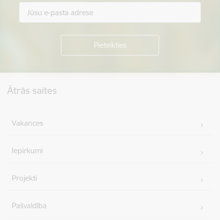
Kājene
Ātrās saites
Vakances
Iepirkumi
Projekti
Pašvaldība