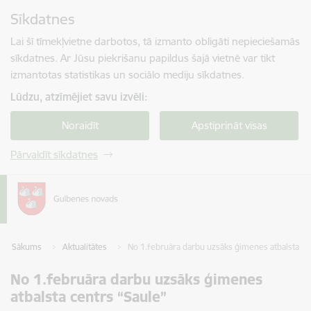
Pāriet uz lapas saturu
Sīkdatnes
Spied
lai meklētu
Enter
Lai šī tīmekļvietne darbotos, tā izmanto obligāti nepieciešamās
sīkdatnes. Ar Jūsu piekrišanu papildus šajā vietnē var tikt
izmantotas statistikas un sociālo mediju sīkdatnes.
Lūdzu, atzīmējiet savu izvēli:
Noraidīt
Apstiprināt visas
Pārvaldīt sīkdatnes
Sākums
Aktualitātes
No 1.februāra darbu uzsāks ģimenes atbalsta ce
No 1.februāra darbu uzsāks ģimenes
atbalsta centrs “Saule”