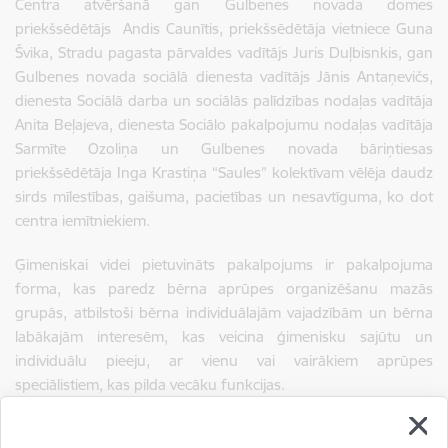
Centra atvēršanā gan Gulbenes novada domes
priekšsēdētājs Andis Caunītis, priekšsēdētāja vietniece Guna
Švika, Stradu pagasta pārvaldes vadītājs Juris Duļbisnkis, gan
Gulbenes novada sociālā dienesta vadītājs Jānis Antaņevičs,
dienesta Sociālā darba un sociālās palīdzības nodaļas vadītāja
Anita Beļajeva, dienesta Sociālo pakalpojumu nodaļas vadītāja
Sarmīte Ozoliņa un Gulbenes novada bāriņtiesas
priekšsēdētāja Inga Krastiņa “Saules” kolektīvam vēlēja daudz
sirds mīlestības, gaišuma, pacietības un nesavtīguma, ko dot
centra iemītniekiem.
Ģimeniskai videi pietuvināts pakalpojums ir pakalpojuma
forma, kas paredz bērna aprūpes organizēšanu mazās
grupās, atbilstoši bērna individuālajām vajadzībām un bērna
labākajām interesēm, kas veicina ģimenisku sajūtu un
individuālu pieeju, ar vienu vai vairākiem aprūpes
speciālistiem, kas pilda vecāku funkcijas.
Autors: