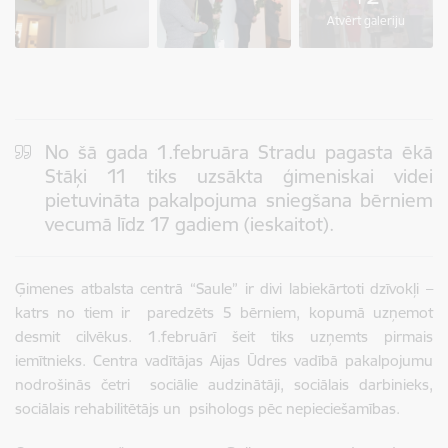
Atvērt galeriju
No šā gada 1.februāra Stradu pagasta ēkā
Stāķi 11 tiks uzsākta ģimeniskai videi
pietuvināta pakalpojuma sniegšana bērniem
vecumā līdz 17 gadiem (ieskaitot).
Ģimenes atbalsta centrā “Saule” ir divi labiekārtoti dzīvokļi –
katrs no tiem ir paredzēts 5 bērniem, kopumā uzņemot
desmit cilvēkus. 1.februārī šeit tiks uzņemts pirmais
iemītnieks. Centra vadītājas Aijas Ūdres vadībā pakalpojumu
nodrošinās četri sociālie audzinātāji, sociālais darbinieks,
sociālais rehabilitētājs un psihologs pēc nepieciešamības.