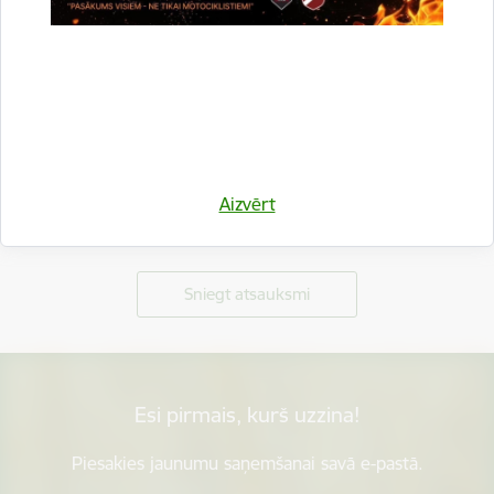
Aizvērt
Vai šī informācija bija noderīga?
Sniegt atsauksmi
Esi pirmais, kurš uzzina!
Piesakies jaunumu saņemšanai savā e-pastā.