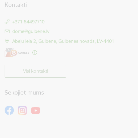
Kontakti
+371 64497710
E-pasts:
dome@gulbene.lv
Ābeļu iela 2, Gulbene, Gulbenes novads, LV-4401
Visi kontakti
Sekojiet mums