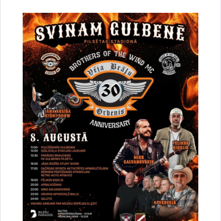
Jana Igaviņa, Gulbenes novada pašvaldības sabiedrisko
attiecību speciāliste
Saistītas tēmas
Aktualitātes:
sociālais pakalpojums
ģimenes atbalsta centrs
Stāķi 11
Sociālie un veselības jautājumi
Drukāt lapu
Dalīties