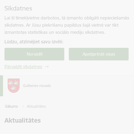
Pāriet uz lapas saturu
Sīkdatnes
Spied
lai meklētu
Enter
Lai šī tīmekļvietne darbotos, tā izmanto obligāti nepieciešamās
sīkdatnes. Ar Jūsu piekrišanu papildus šajā vietnē var tikt
izmantotas statistikas un sociālo mediju sīkdatnes.
Lūdzu, atzīmējiet savu izvēli:
Noraidīt
Apstiprināt visas
Pārvaldīt sīkdatnes
Sākums
Aktualitātes
Aktualitātes