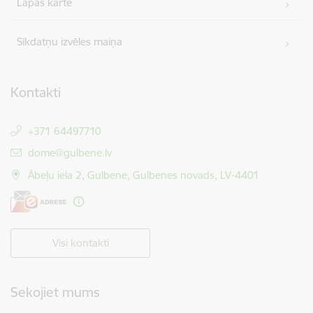
Lapas karte
Sīkdatņu izvēles maiņa
Kontakti
+371 64497710
E-pasts:
dome@gulbene.lv
Ābeļu iela 2, Gulbene, Gulbenes novads, LV-4401
Visi kontakti
Sekojiet mums