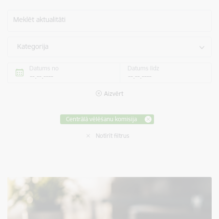
Meklēt aktualitāti
Kategorija
Datums no
Datums līdz
Aizvērt
Centrālā vēlēšanu komisija
Notīrīt filtrus