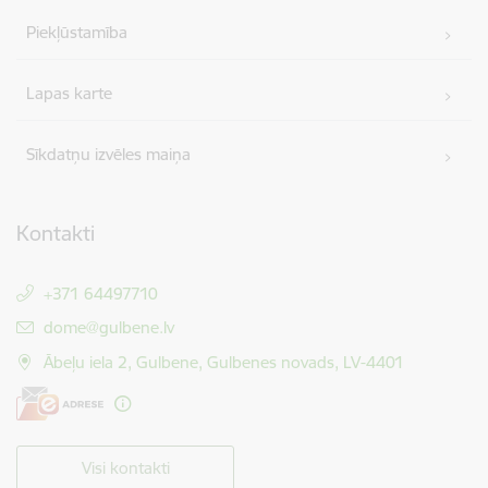
Piekļūstamība
Lapas karte
Sīkdatņu izvēles maiņa
Kontakti
+371 64497710
E-pasts:
dome@gulbene.lv
Ābeļu iela 2, Gulbene, Gulbenes novads, LV-4401
Visi kontakti