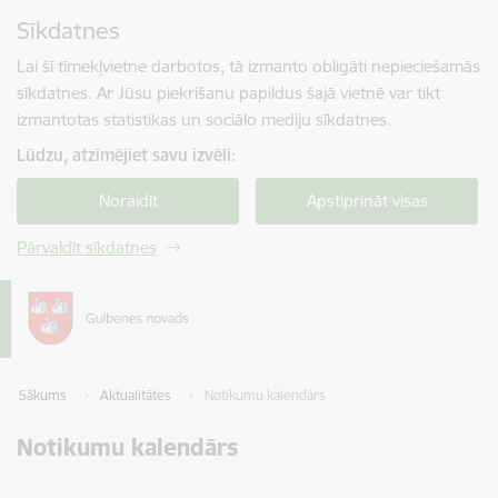
Pāriet uz lapas saturu
Sīkdatnes
Spied
lai meklētu
Enter
Lai šī tīmekļvietne darbotos, tā izmanto obligāti nepieciešamās
sīkdatnes. Ar Jūsu piekrišanu papildus šajā vietnē var tikt
izmantotas statistikas un sociālo mediju sīkdatnes.
Lūdzu, atzīmējiet savu izvēli:
Noraidīt
Apstiprināt visas
Pārvaldīt sīkdatnes
Sākums
Aktualitātes
Notikumu kalendārs
Notikumu kalendārs