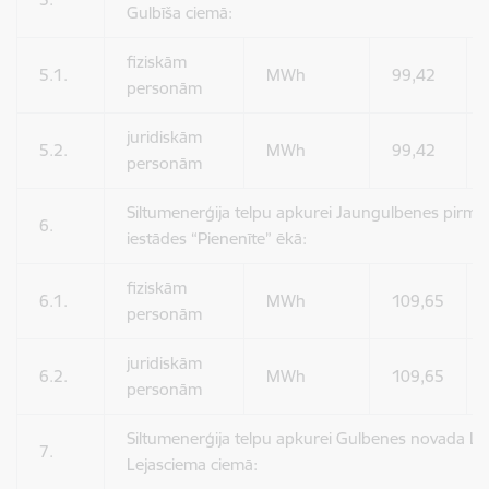
Gulbīša ciemā:
fiziskām
5.1.
MWh
99,42
personām
juridiskām
5.2.
MWh
99,42
personām
Siltumenerģija telpu apkurei Jaungulbenes pirmssk
6.
iestādes “Pienenīte” ēkā:
fiziskām
6.1.
MWh
109,65
personām
juridiskām
6.2.
MWh
109,65
personām
Siltumenerģija telpu apkurei Gulbenes novada Le
7.
Lejasciema ciemā: