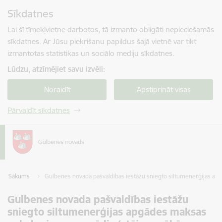
Pāriet uz lapas saturu
Sīkdatnes
Spied
lai meklētu
Enter
Lai šī tīmekļvietne darbotos, tā izmanto obligāti nepieciešamās
sīkdatnes. Ar Jūsu piekrišanu papildus šajā vietnē var tikt
izmantotas statistikas un sociālo mediju sīkdatnes.
Lūdzu, atzīmējiet savu izvēli:
Noraidīt
Apstiprināt visas
Pārvaldīt sīkdatnes
Sākums
Gulbenes novada pašvaldības iestāžu sniegto siltumenerģijas ap
Gulbenes novada pašvaldības iestāžu
sniegto siltumenerģijas apgādes maksas