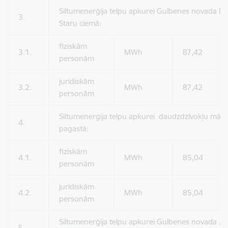
Siltumenerģija telpu apkurei Gulbenes novada D
3.
Staru ciemā:
fiziskām
3.1.
MWh
87,42
personām
juridiskām
3.2.
MWh
87,42
personām
Siltumenerģija telpu apkurei daudzdzīvokļu mājai
4.
pagastā:
fiziskām
4.1.
MWh
85,04
personām
juridiskām
4.2.
MWh
85,04
personām
Siltumenerģija telpu apkurei Gulbenes novada J
5.