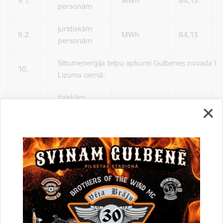
9.1.
MWh
84,13
personām
juridiskām
9.2.
MWh
84,13
personām
Siltumenerģija telpu apkurei Gulbenes novada L
10.
Lizuma ciemā:
fiziskām
10.1.
MWh
54,42
personām
juridiskām
10.2.
MWh
54,42
personām
Siltumenerģija telpu apkurei Gulbenes novada R
11.
Rankas ciemā:
fiziskām
11.1.
MWh
89,14
personām