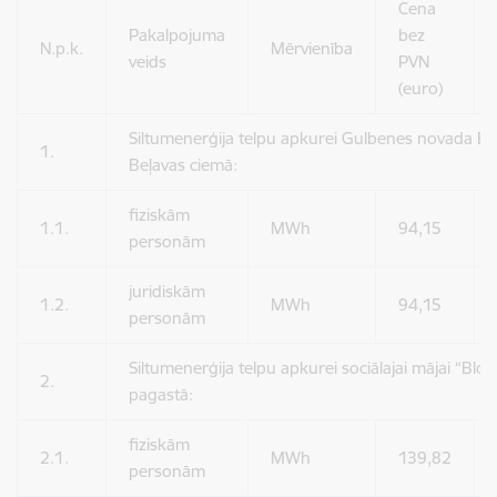
Cena
Pakalpojuma
bez
N.p.k.
Mērvienība
veids
PVN
(euro)
Siltumenerģija telpu apkurei Gulbenes novada Be
1.
Beļavas ciemā:
fiziskām
1.1.
MWh
94,15
personām
juridiskām
1.2.
MWh
94,15
personām
Siltumenerģija telpu apkurei sociālajai mājai “Blom
2.
pagastā:
fiziskām
2.1.
MWh
139,82
personām