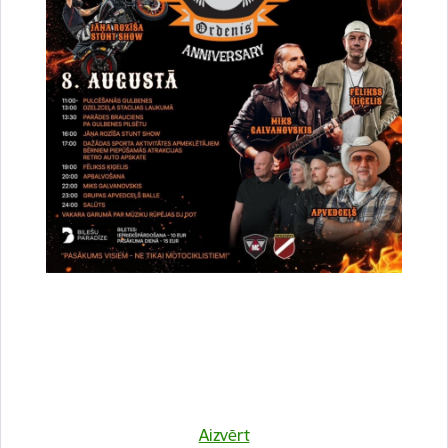
juridiskām
11.2.
MWh
89,14
personām
Siltumenerģija telpu apkurei Rankas pamatskolas 
12.
pieslēgtajām ēkām
fiziskām
12.1.
MWh
93,20
personām
juridiskām
12.2.
MWh
93,20
personām
13.
Siltumenerģija telpu apkurei ēkai “Biedrības nams
fiziskām
13.1.
MWh
86,71
personām
juridiskām
13.2.
MWh
86,71
Aizvērt
personām