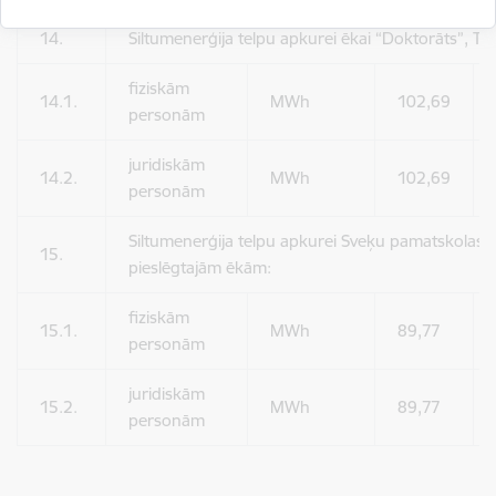
14.
Siltumenerģija telpu apkurei ēkai “Doktorāts”, Ti
fiziskām
14.1.
MWh
102,69
personām
juridiskām
14.2.
MWh
102,69
personām
Siltumenerģija telpu apkurei Sveķu pamatskolas i
15.
pieslēgtajām ēkām:
fiziskām
15.1.
MWh
89,77
personām
juridiskām
15.2.
MWh
89,77
personām