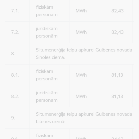
fiziskām
7.1.
MWh
82,43
personām
juridiskām
7.2.
MWh
82,43
personām
Siltumenerģija telpu apkurei Gulbenes novada Le
8.
Sinoles ciemā:
fiziskām
8.1.
MWh
81,13
personām
juridiskām
8.2.
MWh
81,13
personām
Siltumenerģija telpu apkurei Gulbenes novada Li
9.
Litenes ciemā:
fiziskām