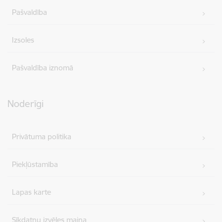
Pašvaldība
Izsoles
Pašvaldība iznomā
Noderīgi
Privātuma politika
Piekļūstamība
Lapas karte
Sīkdatņu izvēles maiņa