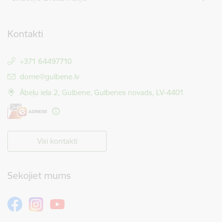
Kontakti
+371 64497710
E-pasts:
dome@gulbene.lv
Ābeļu iela 2, Gulbene, Gulbenes novads, LV-4401
Visi kontakti
Sekojiet mums