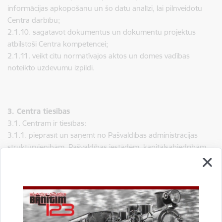
informācijas apkopošanu un šo datu analīzi, lai pilnveidotu
Centra darbību;
2.1.10. sagatavot dokumentus un dokumentu projektus
atbilstoši Centra kompetencei;
2.1.11. veikt citu normatīvajos aktos un domes vadības
noteikto uzdevumu izpildi.
3. Centra tiesības
3.1. Centram ir tiesības:
3.1.1. pieprasīt un saņemt no Pašvaldības administrācijas
struktūrvienībām, Pašvaldības iestādēm, kapitālsabiedrībām
darbam nepieciešamo informāciju;
3.1.2. piesaistīt darbiniekus no Pašvaldības administrācijas
struktūrvienībām, pašvaldības iestādēm, kapitālsabiedrībām
atsevišķu jautājumu risināšanai;
3.1.3. iesniegt Pašvaldības administrācijas un Nodaļas
vadītājiem priekšlikumus par jautājumiem, kas saistīti ar