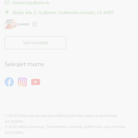
E-pasts:
dome@gulbene.lv
Ābeļu iela 2, Gulbene, Gulbenes novads, LV-4401
Visi kontakti
Sekojiet mums
© 2026 Gulbenes novada pašvaldība, publicētā satura visas tiesības
aizsargātas.
© 2020 Valsts kanceleja, Tīmekļvietņu vienotās platformas visas tiesības
aizsargātas.