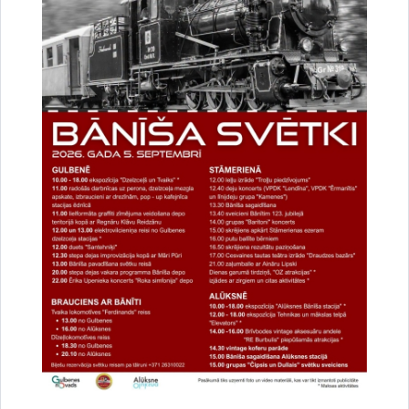
Centra darba organizāciju un veicamajām funkcijām;
3.1.4. saņemt no Pašvaldības vadības nepieciešamos
informatīvos, tehniskos un citus resursus Centra darba
nodrošināšanai un darbinieku profesionālās kvalifikācijas
celšanai;
3.1.5. piedalīties Pašvaldības komiteju un komisiju darbā, kā
arī Domes sēdēs;
3.1.6. piedalīties semināros, apspriedēs un komisiju sēdēs par
Centra kompetencē ietilpstošiem jautājumiem;
3.1.7. nepieņemt darbam un tālākai virzībai dokumentus, kuri
izstrādāti vai noformēti neievērojot normatīvo aktu prasības.
4. Centra darba organizācija un struktūra
4.1. Centra darbu vada Centra vadītājs, kurš funkcionāli ir
pakļauts Pašvaldības izpilddirektoram, administratīvi un
strukturāli - Nodaļas vadītājam. Centra vadītāju pieņem darbā
un atbrīvo no darba Pašvaldības administrācijas vadītājs.
4.2. Centra vadītājs strādā uz Darba līguma pamata. Centra