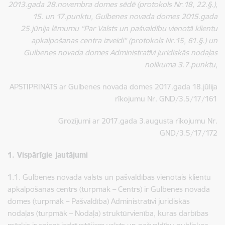
2013.gada 28.novembra domes sēdē (protokols Nr.18, 22.§.),
15. un 17.punktu, Gulbenes novada domes 2015.gada
25.jūnija lēmumu “Par Valsts un pašvaldību vienotā klientu
apkalpošanas centra izveidi” (protokols Nr.15, 61.§.) un
Gulbenes novada domes Administratīvi juridiskās nodaļas
nolikuma 3.7.punktu,
APSTIPRINĀTS ar Gulbenes novada domes 2017.gada 18.jūlija
rīkojumu Nr. GND/3.5/17/161
Grozījumi ar 2017.gada 3.augusta rīkojumu Nr.
GND/3.5/17/172
1. Vispārīgie jautājumi
1.1. Gulbenes novada valsts un pašvaldības vienotais klientu
apkalpošanas centrs (turpmāk – Centrs) ir Gulbenes novada
domes (turpmāk – Pašvaldība) Administratīvi juridiskās
nodaļas (turpmāk – Nodaļa) struktūrvienība, kuras darbības