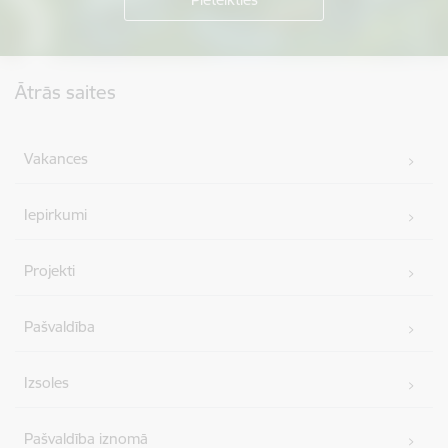
Kājene
Ātrās saites
Vakances
Iepirkumi
Projekti
Pašvaldība
Izsoles
Pašvaldība iznomā