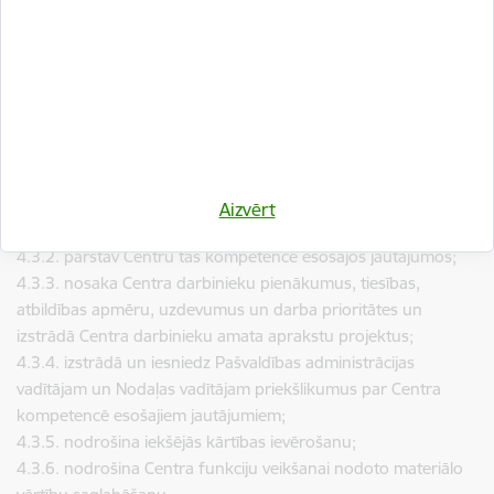
vadītāja amata pienākumus un tiesības nosaka šis nolikums,
Gulbenes novada domes administrācijas nolikums, darba
kārtības noteikumi, darba līgums un amata apraksts.
4.3. Centra vadītājs savu pilnvaru ietvaros:
4.3.1. organizē Centra darbu un ir atbildīgs par Centram
noteikto uzdevumu izpildi, kā arī atbild par Centra funkciju
veikšanu atbilstoši likumu un citu spēkā esošo normatīvo
aktu, pašvaldības lēmumu un iekšējo normatīvo aktu
Aizvērt
prasībām;
4.3.2. pārstāv Centru tās kompetencē esošajos jautājumos;
4.3.3. nosaka Centra darbinieku pienākumus, tiesības,
atbildības apmēru, uzdevumus un darba prioritātes un
izstrādā Centra darbinieku amata aprakstu projektus;
4.3.4. izstrādā un iesniedz Pašvaldības administrācijas
vadītājam un Nodaļas vadītājam priekšlikumus par Centra
kompetencē esošajiem jautājumiem;
4.3.5. nodrošina iekšējās kārtības ievērošanu;
4.3.6. nodrošina Centra funkciju veikšanai nodoto materiālo