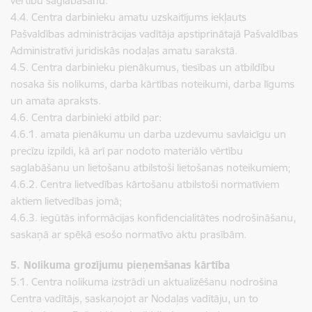
vērtību saglabāšanu.
4.4. Centra darbinieku amatu uzskaitījums iekļauts
Pašvaldības administrācijas vadītāja apstiprinātajā Pašvaldības
Administratīvi juridiskās nodaļas amatu sarakstā.
4.5. Centra darbinieku pienākumus, tiesības un atbildību
nosaka šis nolikums, darba kārtības noteikumi, darba līgums
un amata apraksts.
4.6. Centra darbinieki atbild par:
4.6.1. amata pienākumu un darba uzdevumu savlaicīgu un
precīzu izpildi, kā arī par nodoto materiālo vērtību
saglabāšanu un lietošanu atbilstoši lietošanas noteikumiem;
4.6.2. Centra lietvedības kārtošanu atbilstoši normatīviem
aktiem lietvedības jomā;
4.6.3. iegūtās informācijas konfidencialitātes nodrošināšanu,
saskaņā ar spēkā esošo normatīvo aktu prasībām.
5. Nolikuma grozījumu pieņemšanas kārtība
5.1. Centra nolikuma izstrādi un aktualizēšanu nodrošina
Centra vadītājs, saskaņojot ar Nodaļas vadītāju, un to