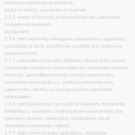
ievietoto e-pakalpojumu lietošanā,
darbā ar datoru, e-parakstu un e-adresi;
2.1.5. sniegt informāciju un konsultācijas par pašvaldības
kompetencē esošajiem
jautājumiem;
2.1.6. veikt iedzīvotāju iesniegumu pieņemšanu, reģistrāciju,
nodrošināt to apriti, izskatīšanas rezultātā doto uzdevumu
izpildes kontroli;
2.1.7. pašvaldības funkcijām atbilstošu domes rīcībā esošās
informācijas sniegšanu iedzīvotājiem par pašvaldībai pakļauto
institūciju, pašvaldības teritorijā izvietoto valsts iestāžu,
nevalstisko organizāciju u.c. institūciju atrašanās vietu,
uzdevumiem, darbību un pakalpojumiem pašvaldības
iedzīvotājiem;
2.1.8. veikt pasākumus, kas saistīti ar deklarēto dzīvesvietas
deklarēšanu, anulēšanu, nodrošināt personas sniegto ziņu
datorizētu apstrādi, aizsardzību, saglabāšanu, kā arī
aktivizēšanu Iedzīvotāju reģistrā;
2.1.9. veikt klientu prasību apzināšanu, statistiskās