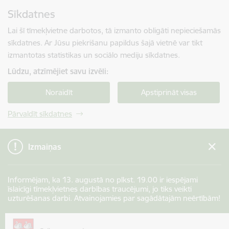
Pāriet uz lapas saturu
Sīkdatnes
Spied
lai meklētu
Enter
Lai šī tīmekļvietne darbotos, tā izmanto obligāti nepieciešamās
sīkdatnes. Ar Jūsu piekrišanu papildus šajā vietnē var tikt
izmantotas statistikas un sociālo mediju sīkdatnes.
Lūdzu, atzīmējiet savu izvēli:
Noraidīt
Apstiprināt visas
Pārvaldīt sīkdatnes
Izmaiņas
Informējam, ka 13. augustā no plkst. 19.00 ir iespējami
īslaicīgi tīmekļvietnes darbības traucējumi, jo tiks veikti
uzturēšanas darbi. Atvainojamies par sagādātajām neērtībām!