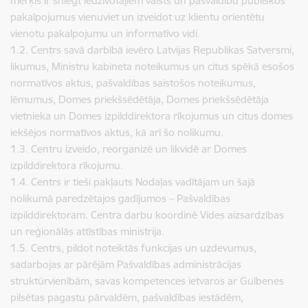
mērķis ir sniegt iedzīvotājiem valsts un pašvaldību publiskos
pakalpojumus vienuviet un izveidot uz klientu orientētu
vienotu pakalpojumu un informatīvo vidi.
1.2. Centrs savā darbībā ievēro Latvijas Republikas Satversmi,
likumus, Ministru kabineta noteikumus un citus spēkā esošos
normatīvos aktus, pašvaldības saistošos noteikumus,
lēmumus, Domes priekšsēdētāja, Domes priekšsēdētāja
vietnieka un Domes izpilddirektora rīkojumus un citus domes
iekšējos normatīvos aktus, kā arī šo nolikumu.
1.3. Centru izveido, reorganizē un likvidē ar Domes
izpilddirektora rīkojumu.
1.4. Centrs ir tieši pakļauts Nodaļas vadītājam un šajā
nolikumā paredzētajos gadījumos – Pašvaldības
izpilddirektoram. Centra darbu koordinē Vides aizsardzības
un reģionālās attīstības ministrija.
1.5. Centrs, pildot noteiktās funkcijas un uzdevumus,
sadarbojas ar pārējām Pašvaldības administrācijas
struktūrvienībām, savas kompetences ietvaros ar Gulbenes
pilsētas pagastu pārvaldēm, pašvaldības iestādēm,