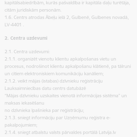
kapitālsabiedrībām, kurās pašvaldība ir kapitāla daļu turētāja,
citām juridiskām personām.
1.6. Centrs atrodas Ābeļu ielā 2, Gulbenē, Gulbenes novadā,
LV-4401 .
2. Centra uzdevumi
2.1. Centra uzdevumi:
2.1.1. organizēt vienotu klientu apkalpošanas vietu un
procesus, nodrošinot klientu apkalpošanu klātienē, pa tālruni
un citiem elektroniskiem komunikāciju kanāliem;
2.1.2. veikt mājas (istabas) dzīvnieku reģistrāciju
Lauksaimniecības datu centrs datubāzē
“Mājas dzīvnieku uzskaites vienotā informācijas sistēma” un
maksas iekasēšanu
no dzīvnieka īpašnieka par reģistrāciju;
2.1.3. sniegt informāciju par Uzņēmumu reģistra e-
pakalpojumiem;
2.1.4. sniegt atbalstu valsts pārvaldes portālā Latvija.lv