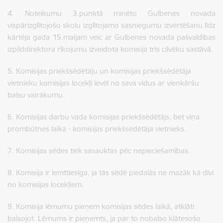
4. Noteikumu 3.punktā minēto Gulbenes novada
vispārizglītojošo skolu izglītojamo sasniegumu izvērtēšanu līdz
kārtēja gada 15.maijam veic ar Gulbenes novada pašvaldības
izpilddirektora rīkojumu izveidota komisija trīs cilvēku sastāvā.
5. Komisijas priekšsēdētāju un komisijas priekšsēdētāja
vietnieku komisijas locekļi ievēl no sava vidus ar vienkāršu
balsu vairākumu.
6. Komisijas darbu vada komisijas priekšsēdētājs, bet viņa
prombūtnes laikā - komisijas priekšsēdētāja vietnieks.
7. Komisijas sēdes tiek sasauktas pēc nepieciešamības.
8. Komisija ir lemttiesīga, ja tās sēdē piedalās ne mazāk kā divi
no komisijas locekļiem.
9. Komisija lēmumu pieņem komisijas sēdes laikā, atklāti
balsojot. Lēmums ir pieņemts, ja par to nobalso klātesošo