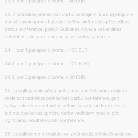
23.3. par 3.pakāpes diplomu – 40 EUR.
24. Zinātniskās pētniecības darbu vadītājiem, kuru izglītojamie
guvuši sasniegumus Latvijas skolēnu zinātniskās pētniecības
darbu konferencē, piešķir Gulbenes novada pašvaldības
Pateicības rakstu un naudas balvu šādos apmēros:
24.1. par 1.pakāpes diplomu – 130 EUR;
24.2. par 2.pakāpes diplomu – 100 EUR;
24.3. par 3.pakāpes diplomu – 80 EUR.
25. Ja izglītojamais gūst panākumus gan Vidzemes reģiona
skolēnu zinātniskās pētniecības darbu konferencē, gan
Latvijas skolēnu zinātniskās pētniecības darbu konferencē,
tad naudas balvas apmēru darba vadītājam nosaka pēc
izglītojamā rezultāta valsts konferencē.
26. Ja izglītojamo olimpiādei vai zinātniskās pētniecības darbu