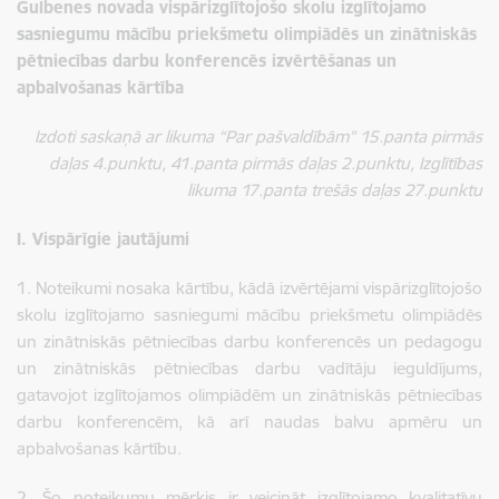
Gulbenes novada vispārizglītojošo skolu izglītojamo
sasniegumu mācību priekšmetu olimpiādēs un zinātniskās
pētniecības darbu konferencēs izvērtēšanas un
apbalvošanas kārtība
Izdoti saskaņā ar likuma “Par pašvaldībām” 15.panta pirmās
daļas 4.punktu, 41.panta pirmās daļas 2.punktu, Izglītības
likuma 17.panta trešās daļas 27.punktu
I. Vispārīgie jautājumi
1. Noteikumi nosaka kārtību, kādā izvērtējami vispārizglītojošo
skolu izglītojamo sasniegumi mācību priekšmetu olimpiādēs
un zinātniskās pētniecības darbu konferencēs un pedagogu
un zinātniskās pētniecības darbu vadītāju ieguldījums,
gatavojot izglītojamos olimpiādēm un zinātniskās pētniecības
darbu konferencēm, kā arī naudas balvu apmēru un
apbalvošanas kārtību.
2.
Šo noteikumu mērķis ir veicināt izglītojamo kvalitatīvu