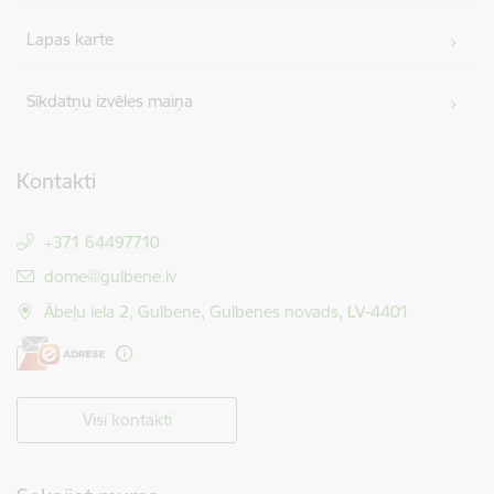
Lapas karte
Sīkdatņu izvēles maiņa
Kontakti
+371 64497710
E-pasts:
dome@gulbene.lv
Ābeļu iela 2, Gulbene, Gulbenes novads, LV-4401
Visi kontakti