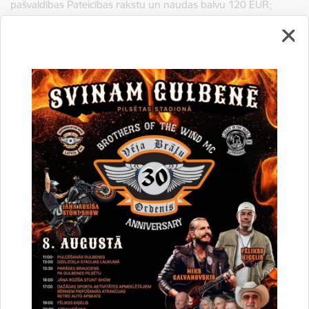
pašvaldības Pateicības rakstu un naudas balvu 120 EUR;
17.3. trešās pakāpes diplomu piešķir Gulbenes novada
pašvaldības Pateicības rakstu un naudas balvu 100 EUR.
18. Ja vienu zinātniskās pētniecības darbu izstrādā vairāki
izglītojamie, iegūtās naudas balvas summu sadala uz
izglītojamo skaitu.
19. Ja izglītojamais gūst panākumus gan Vidzemes reģiona
skolēnu zinātniskās pētniecības darbu konferencē, gan
Latvijas skolēnu zinātniskās pētniecības darbu konferencē,
tad naudas balvas apmēru nosaka pēc rezultāta valsts
konferencē.
20. Ja izglītojamais ieguvis vairākas godalgotās vietas, naudas
balvu apmēru summē un izmaksā noteikumos noteikto
naudas balvu apmēra kopsummā.
IV. Pedagogu un zinātniskās pētniecības darbu vadītāju