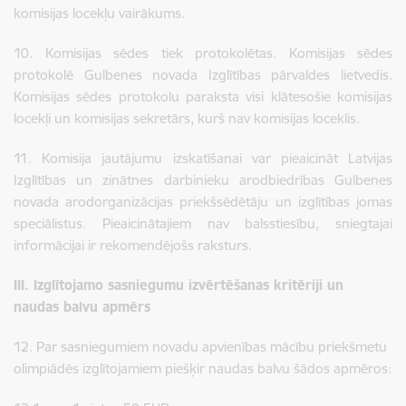
komisijas locekļu vairākums.
10. Komisijas sēdes tiek protokolētas. Komisijas sēdes
protokolē Gulbenes novada Izglītības pārvaldes lietvedis.
Komisijas sēdes protokolu paraksta visi klātesošie komisijas
locekļi un komisijas sekretārs, kurš nav komisijas loceklis.
11. Komisija jautājumu izskatīšanai var pieaicināt Latvijas
Izglītības un zinātnes darbinieku arodbiedrības Gulbenes
novada arodorganizācijas priekšsēdētāju un izglītības jomas
speciālistus. Pieaicinātajiem nav balsstiesību, sniegtajai
informācijai ir rekomendējošs raksturs.
III. Izglītojamo sasniegumu izvērtēšanas kritēriji un
naudas balvu apmērs
12.
Par sasniegumiem novadu apvienības mācību priekšmetu
olimpiādēs izglītojamiem piešķir naudas balvu šādos apmēros: