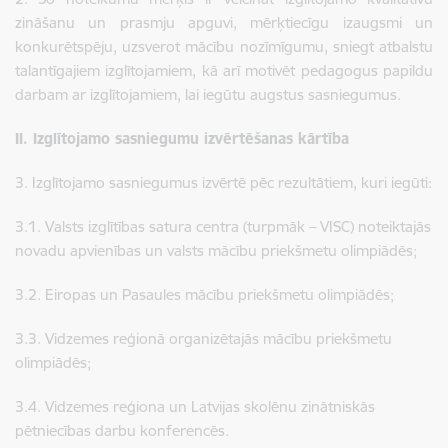
zināšanu un prasmju apguvi, mērķtiecīgu izaugsmi un
konkurētspēju, uzsverot mācību nozīmīgumu, sniegt atbalstu
talantīgajiem izglītojamiem, kā arī motivēt pedagogus papildu
darbam ar izglītojamiem, lai iegūtu augstus sasniegumus.
II. Izglītojamo sasniegumu izvērtēšanas kārtība
3. Izglītojamo sasniegumus izvērtē pēc rezultātiem, kuri iegūti:
3.1. Valsts izglītības satura centra (turpmāk – VISC)
noteiktajās
novadu apvienības
un valsts mācību priekšmetu olimpiādēs;
3.2. Eiropas un Pasaules mācību priekšmetu olimpiādēs;
3.3. Vidzemes reģionā organizētajās mācību priekšmetu
olimpiādēs;
3.4. Vidzemes reģiona un Latvijas skolēnu zinātniskās
pētniecības darbu konferencēs.