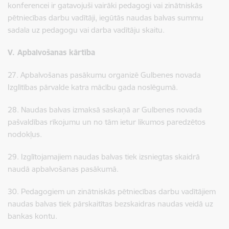
konferencei ir gatavojuši vairāki pedagogi vai zinātniskās
pētniecības darbu vadītāji, iegūtās naudas balvas summu
sadala uz pedagogu vai darba vadītāju skaitu.
V. Apbalvošanas kārtība
27. Apbalvošanas pasākumu organizē Gulbenes novada
Izglītības pārvalde katra mācību gada noslēgumā.
28. Naudas balvas izmaksā saskaņā ar Gulbenes novada
pašvaldības rīkojumu un no tām ietur likumos paredzētos
nodokļus.
29. Izglītojamajiem naudas balvas tiek izsniegtas skaidrā
naudā apbalvošanas pasākumā.
30. Pedagogiem un zinātniskās pētniecības darbu vadītājiem
naudas balvas tiek pārskaitītas bezskaidras naudas veidā uz
bankas kontu.