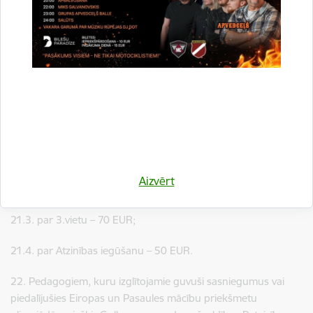
ieguldījuma, gatavojot izglītojamos olimpiādēm un
zinātniskās pētniecības darbu konferencēm, izvērtēšanas
kritēriji un naudas balvu apmērs
21. Pedagogiem, kuru izglītojamie guvuši sasniegumus Valsts
mācību priekšmetu olimpiādēs, piešķir Gulbenes novada
pašvaldības Pateicības rakstu un naudas balvu šādos
apmēros:
21.1. par 1.vietu – 130 EUR;
Aizvērt
21.2. par 2.vietu – 100 EUR;
21.3. par 3.vietu – 70 EUR;
21.4. par Atzinības iegūšanu – 50 EUR.
22. Pedagogiem, kuru izglītojamie guvuši sasniegumus vai
piedalījušies Eiropas un Pasaules mācību priekšmetu