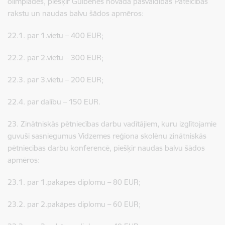
olimpiādēs, piešķir Gulbenes novada pašvaldības Pateicības
rakstu un naudas balvu šādos apmēros:
22.1. par 1.vietu – 400 EUR;
22.2. par 2.vietu – 300 EUR;
22.3. par 3.vietu – 200 EUR;
22.4. par dalību – 150 EUR.
23. Zinātniskās pētniecības darbu vadītājiem, kuru izglītojamie
guvuši sasniegumus Vidzemes reģiona skolēnu zinātniskās
pētniecības darbu konferencē, piešķir naudas balvu šādos
apmēros:
23.1. par 1.pakāpes diplomu – 80 EUR;
23.2. par 2.pakāpes diplomu – 60 EUR;