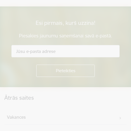
Esi pirmais, kurš uzzina!
Piesakies jaunumu saņemšanai savā e-pastā.
Kājene
Ātrās saites
Vakances