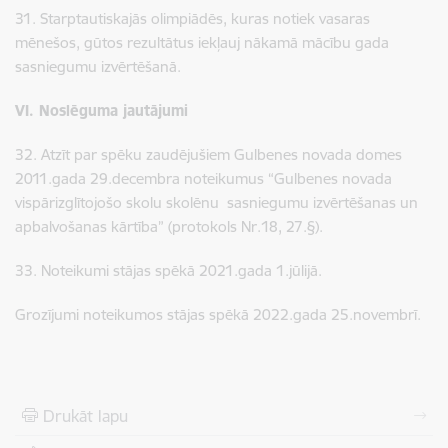
31. Starptautiskajās olimpiādēs, kuras notiek vasaras
mēnešos, gūtos rezultātus iekļauj nākamā mācību gada
sasniegumu izvērtēšanā.
VI. Noslēguma jautājumi
32. Atzīt par spēku zaudējušiem Gulbenes novada domes
2011.gada 29.decembra noteikumus “Gulbenes novada
vispārizglītojošo skolu skolēnu sasniegumu izvērtēšanas un
apbalvošanas kārtība” (protokols Nr.18, 27.§).
33. Noteikumi stājas spēkā 2021.gada 1.jūlijā.
Grozījumi
noteikumos stājas spēkā 2022.gada 25.novembrī.
Drukāt lapu