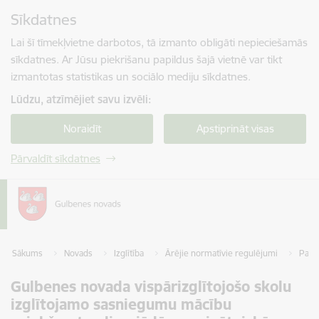
Pāriet uz lapas saturu
Sīkdatnes
Spied
lai meklētu
Enter
Lai šī tīmekļvietne darbotos, tā izmanto obligāti nepieciešamās
sīkdatnes. Ar Jūsu piekrišanu papildus šajā vietnē var tikt
izmantotas statistikas un sociālo mediju sīkdatnes.
Lūdzu, atzīmējiet savu izvēli:
Noraidīt
Apstiprināt visas
Pārvaldīt sīkdatnes
Sākums
Novads
Izglītība
Ārējie normatīvie regulējumi
Pašva
Gulbenes novada vispārizglītojošo skolu
izglītojamo sasniegumu mācību