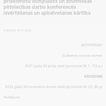
priekšmetu olimpiādēs un zinātniskās
pētniecības darbu konferencēs
izvērtēšanas un apbalvošanas kārtība
Publicēts: 10.11.2022.
APSTIPRINĀTI
Gulbenes novada domes
2021.gada 30.jūnija sēdē (protokols Nr.7, 112.p.)
GROZĪJUMI
2022.gada 24.novembra domes sēdē
(
protokols Nr.23; 86.p)
Noteikumi