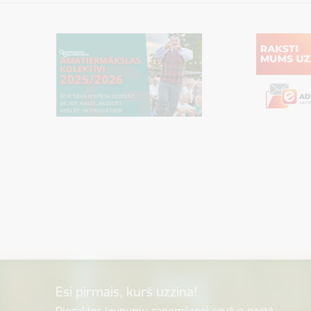
Esi pirmais, kurš uzzina!
Piesakies jaunumu saņemšanai savā e-pastā.