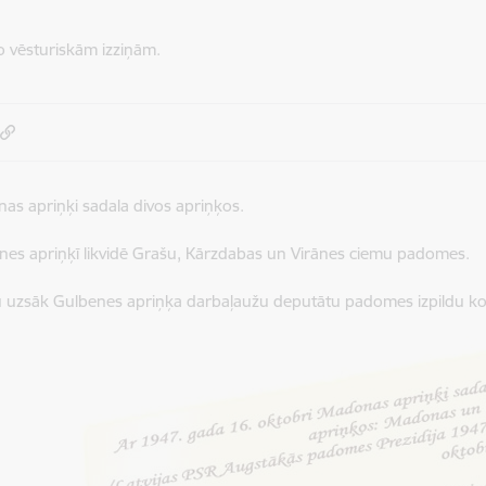
no vēsturiskām izziņām.
as apriņķi sadala divos apriņķos.
nes apriņķī likvidē Grašu, Kārzdabas un Virānes ciemu padomes.
 uzsāk Gulbenes apriņķa darbaļaužu deputātu padomes izpildu kom