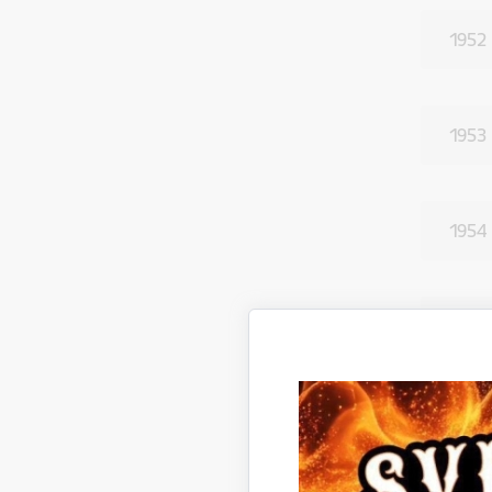
1952
1953
1954
1955
1956