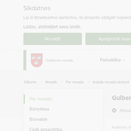
Pāriet uz lapas saturu
Sīkdatnes
Lai šī tīmekļvietne darbotos, tā izmanto obligāti nepiec
Lūdzu, atzīmējiet savu izvēli:
Noraidīt
Apstiprināt visas
Pašvaldība
Sākums
Novads
Par novadu
Ieskats novada vēsturē
Gulben
Par novadu
Bāriņtiesa
Atska
Būvvalde
Publicēts: 
Civilā aizsardzība