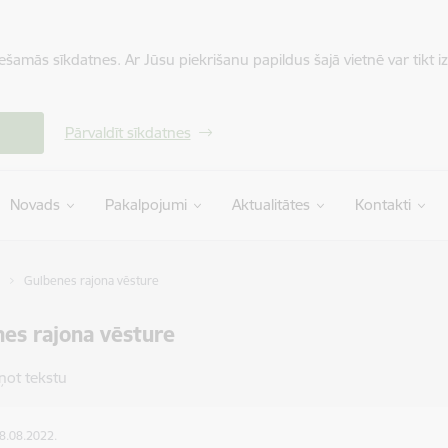
iešamās sīkdatnes. Ar Jūsu piekrišanu papildus šajā vietnē var tikt i
Pārvaldīt sīkdatnes
Novads
Pakalpojumi
Aktualitātes
Kontakti
Gulbenes rajona vēsture
es rajona vēsture
ņot tekstu
08.08.2022.