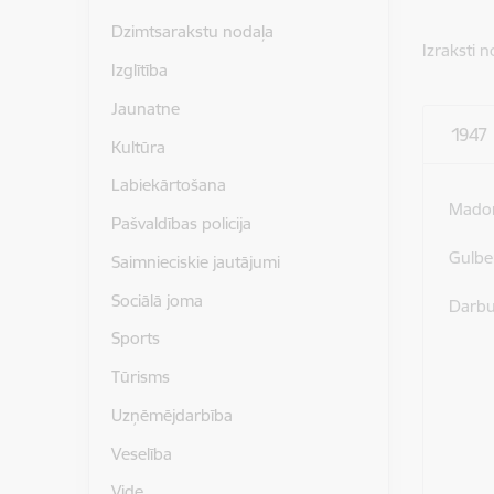
Dzimtsarakstu nodaļa
Izraksti 
Izglītība
Jaunatne
1947
Kultūra
Labiekārtošana
Madon
Pašvaldības policija
Gulbe
Saimnieciskie jautājumi
Sociālā joma
Darbu
Sports
Tūrisms
Uzņēmējdarbība
Veselība
Vide