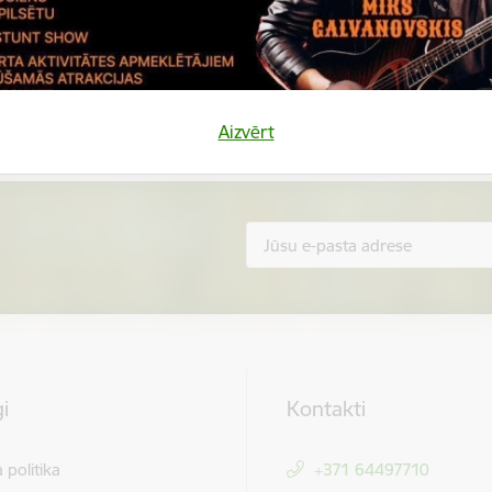
Vai šī informācija bija noderīga?
Sniegt atsauksmi
Aizvērt
i
Kontakti
 politika
+371 64497710