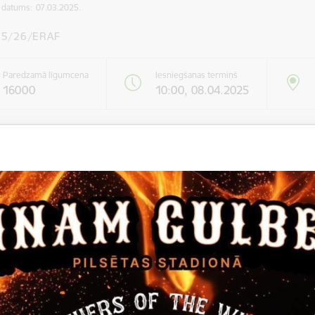
s datums:
07.03.2025.
25/26/ERAF
Paredzamā līgumcena
Iesniegšanas termiņš
16000
10:00, 08.04.2025
ormācija par iepirkumu
Gulbenes novada pašvaldība
ildes vieta
Gulbenes novads, Lejasciema pagasts Gravas 3 (LATVIJA), 4
 procedūra
Atklāts konkurss
i