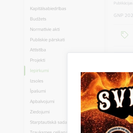
Publikācija
Kapitālsabiedrības
GNP 20
Budžets
Normatīvie akti
Publiskie pārskati
Attīstība
Projekti
Inf
Iepirkumi
Izsoles
Īpašumi
Pasūtītājs
Līguma izp
Apbalvojumi
Iepirkuma
Ziedojumi
Starptautiskā sadarbība
Kontakt
Trauksmes celšana