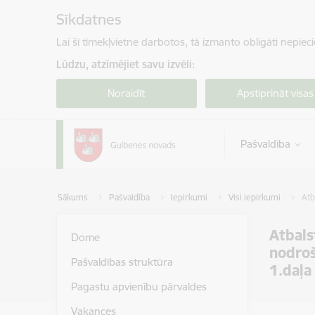
Pāriet uz lapas saturu
Sīkdatnes
Lai šī tīmekļvietne darbotos, tā izmanto obligāti nepiec
Lūdzu, atzīmējiet savu izvēli:
Noraidīt
Apstiprināt visas
Pašvaldība
Sākums
Pašvaldība
Iepirkumi
Visi iepirkumi
Atb
Atbals
Dome
nodroš
Pašvaldības struktūra
1.daļa
Pagastu apvienību pārvaldes
Vakances