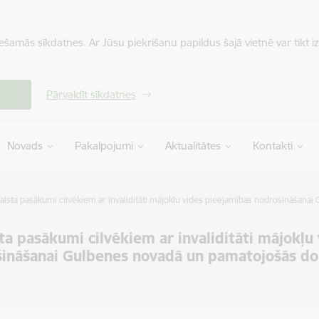
iešamās sīkdatnes. Ar Jūsu piekrišanu papildus šajā vietnē var tikt i
Pārvaldīt sīkdatnes
Novads
Pakalpojumi
Aktualitātes
Kontakti
alsta pasākumi cilvēkiem ar invaliditāti mājokļu vides pieejamības nodrošināšana
ta pasākumi cilvēkiem ar invaliditāti mājokļu
ināšanai Gulbenes novadā un pamatojošās do