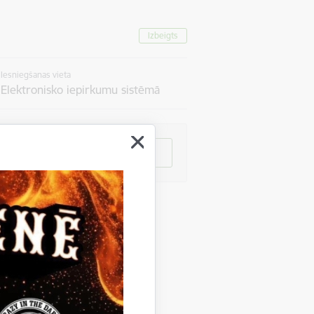
Izbeigts
Iesniegšanas vieta
Elektronisko iepirkumu sistēmā
Atvērt EIS
412