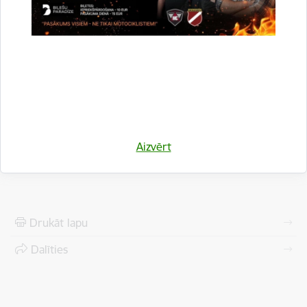
Lejupielādēt:
Ligums_Akvedukts_2.pdf
Lejupielādēt:
Ligums_Akvedukts_5.pdf
Aizvērt
Drukāt lapu
Dalīties