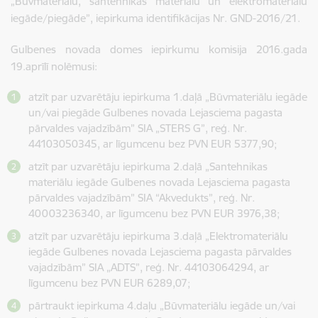
„Būvmateriālu, santehnikas materiālu un elektromateriālu
iegāde/piegāde”, iepirkuma identifikācijas Nr. GND-2016/21.
Gulbenes novada domes iepirkumu komisija 2016.gada
19.aprīlī nolēmusi:
atzīt par uzvarētāju iepirkuma 1.daļā „Būvmateriālu iegāde
un/vai piegāde Gulbenes novada Lejasciema pagasta
pārvaldes vajadzībām” SIA „STERS G”, reģ. Nr.
44103050345, ar līgumcenu bez PVN EUR 5377,90;
atzīt par uzvarētāju iepirkuma 2.daļā „Santehnikas
materiālu iegāde Gulbenes novada Lejasciema pagasta
pārvaldes vajadzībām” SIA “Akvedukts”, reģ. Nr.
40003236340, ar līgumcenu bez PVN EUR 3976,38;
atzīt par uzvarētāju iepirkuma 3.daļā „Elektromateriālu
iegāde Gulbenes novada Lejasciema pagasta pārvaldes
vajadzībām” SIA „ADTS”, reģ. Nr. 44103064294, ar
līgumcenu bez PVN EUR 6289,07;
pārtraukt iepirkuma 4.daļu „Būvmateriālu iegāde un/vai