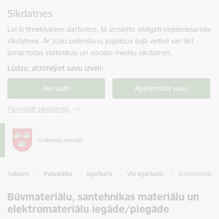
Pāriet uz lapas saturu
Sīkdatnes
Spied
lai meklētu
Enter
Lai šī tīmekļvietne darbotos, tā izmanto obligāti nepieciešamās
sīkdatnes. Ar Jūsu piekrišanu papildus šajā vietnē var tikt
izmantotas statistikas un sociālo mediju sīkdatnes.
Lūdzu, atzīmējiet savu izvēli:
Noraidīt
Apstiprināt visas
Pārvaldīt sīkdatnes
Sākums
Pašvaldība
Iepirkumi
Visi iepirkumi
Būvmateriālu, 
Būvmateriālu, santehnikas materiālu un
elektromateriālu iegāde/piegāde