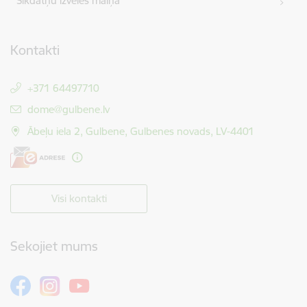
Sīkdatņu izvēles maiņa
Kontakti
+371 64497710
E-pasts:
dome@gulbene.lv
Ābeļu iela 2, Gulbene, Gulbenes novads, LV-4401
Visi kontakti
Sekojiet mums