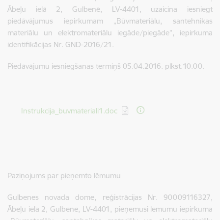
Ābeļu ielā 2, Gulbenē, LV-4401, uzaicina iesniegt
piedāvājumus iepirkumam „Būvmateriālu, santehnikas
materiālu un elektromateriālu iegāde/piegāde”, iepirkuma
identifikācijas Nr. GND-2016/21.
Piedāvājumu iesniegšanas termiņš 05.04.2016. plkst.10.00.
Lejupielādēt:
Instrukcija_buvmateriali1.doc
Paziņojums par pieņemto lēmumu
Gulbenes novada dome, reģistrācijas Nr. 90009116327,
Ābeļu ielā 2, Gulbenē, LV-4401, pieņēmusi lēmumu iepirkumā