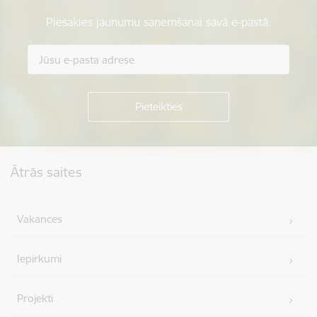
Piesakies jaunumu saņemšanai savā e-pastā.
Kājene
Ātrās saites
Vakances
Iepirkumi
Projekti