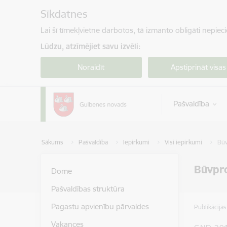
Pāriet uz lapas saturu
Sīkdatnes
Lai šī tīmekļvietne darbotos, tā izmanto obligāti nepiec
Lūdzu, atzīmējiet savu izvēli:
Noraidīt
Apstiprināt visas
Pašvaldība
Sākums
Pašvaldība
Iepirkumi
Visi iepirkumi
Būv
Būvpro
Dome
Pašvaldības struktūra
Pagastu apvienību pārvaldes
Publikācija
Vakances