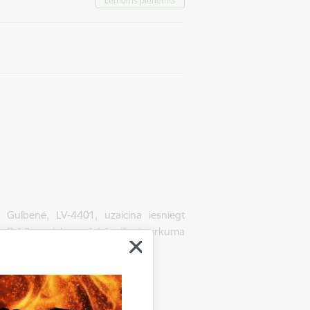
Lēmums pieņemts
Gulbenē, LV-4401, uzaicina iesniegt
Brīvības ielas pārbūvei”, iepirkuma