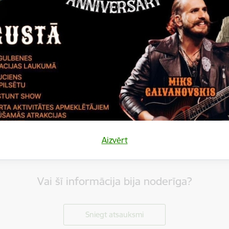
Aizvērt
Vai šī informācija bija noderīga?
Sniegt atsauksmi