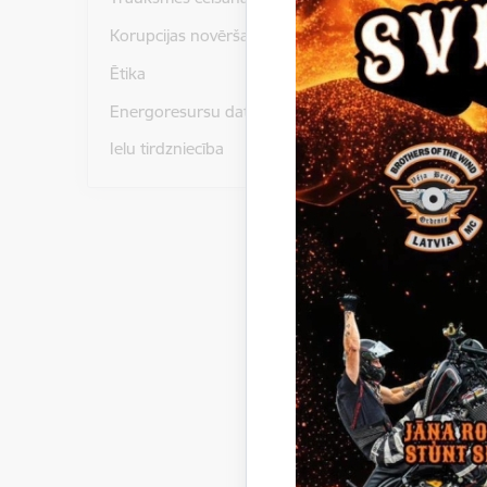
Instr
Korupcijas novēršana
Lejupielā
Brivi
Ētika
Lejupielā
Brīvī
Energoresursu dati un statistika
Lejupielā
Proje
Ielu tirdzniecība
Paziņoju
Gulbenes
iepirkumā
2016/59/
Gulbenes
projekti”
Lejupielā
Lemu
Lejupielā
Ligum