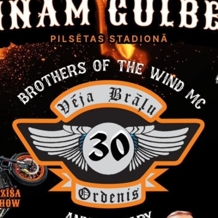
ukcija_2016_59.doc
dēt:
bas__ielas_parbuve.pdf
dēt:
bas_ielas_topogrāfija_2016_gads.pdf
dēt:
ktēšanas_uzdevums_Brīvības_ielai.doc
ms par pieņemto lēmumu
 novada dome, reģistrācijas Nr. 90009116327, Ābeļu ielā 2,
 „Būvprojekta izstrāde un autoruzraudzība Brīvības ielas pārbūv
ERAF.
 novada domes iepirkumu komisija 2016.gada 20.septembrī nolēm
, reģ. Nr. 40103665072, ar līgumcenu bez PVN 29500,00 EUR.
dēt:
ms_2016_59.pdf
dēt:
s_SIA_Marten_projekti.pdf