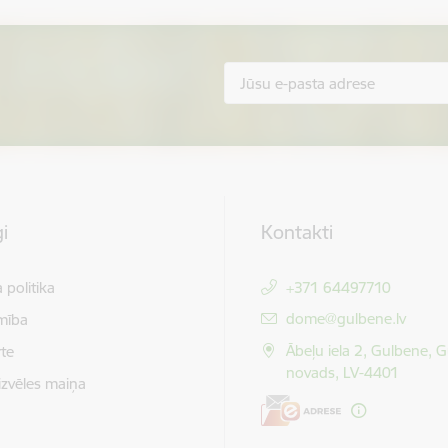
i
Kontakti
 politika
+371 64497710
E-pasts:
dome@gulbene.lv
mība
Ābeļu iela 2, Gulbene, 
te
novads, LV-4401
izvēles maiņa