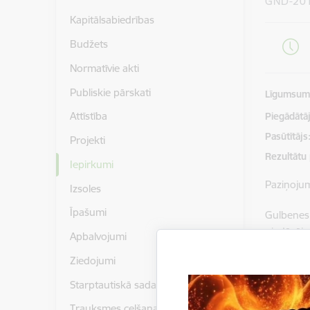
GND-20
Kapitālsabiedrības
Budžets
Normatīvie akti
Publiskie pārskati
Līgumsu
Attīstība
Piegādātājs
Pasūtītājs
Projekti
Rezultātu
Iepirkumi
Paziņoju
Izsoles
Īpašumi
Gulbenes
piedāvāj
Apbalvojumi
identifik
Ziedojumi
Piedāvāju
Starptautiskā sadarbība
Lejupielā
Trauksmes celšana