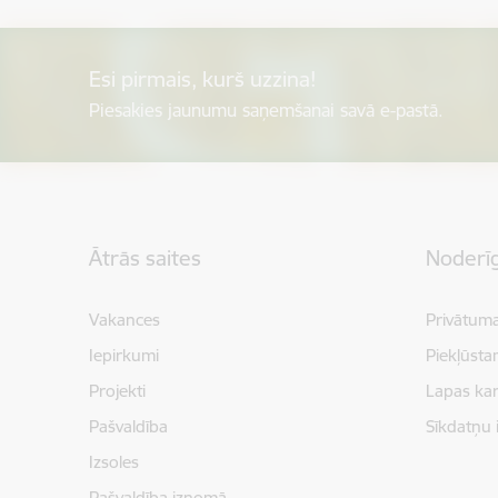
Esi pirmais, kurš uzzina!
Piesakies jaunumu saņemšanai savā e-pastā.
Kājene
Ātrās saites
Noderīg
Vakances
Privātuma
Iepirkumi
Piekļūsta
Projekti
Lapas kar
Pašvaldība
Sīkdatņu 
Izsoles
Pašvaldība iznomā