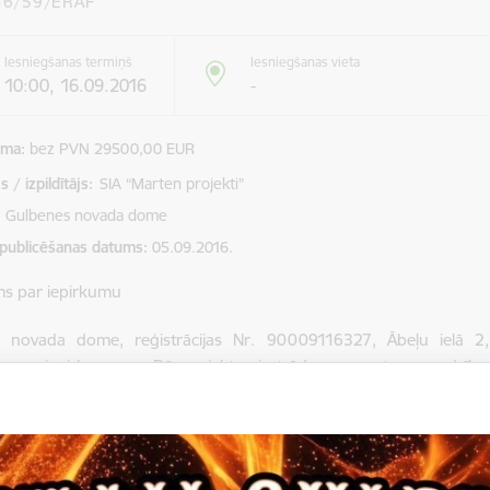
16/59/ERAF
Iesniegšanas termiņš
Iesniegšanas vieta
10:00, 16.09.2016
-
mma
bez PVN 29500,00 EUR
 / izpildītājs:
SIA “Marten projekti”
Gulbenes novada dome
 publicēšanas datums
05.09.2016.
ms par iepirkumu
 novada dome, reģistrācijas Nr. 90009116327, Ābeļu ielā 2, 
umus iepirkumam „Būvprojekta izstrāde un autoruzraudzība 
ācijas Nr. GND-2016/59/ERAF.
mu iesniegšanas termiņš 16.09.2016. plkst.10.00.
dēt: