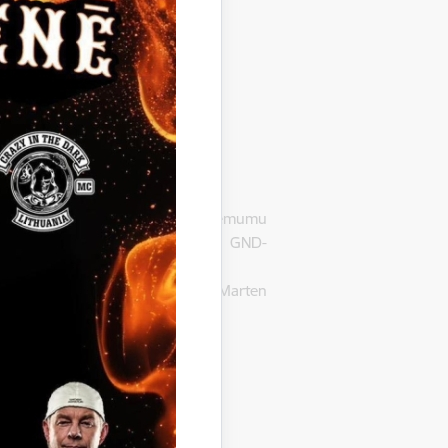
 Gulbenē, LV-4401, pieņēmusi lēmumu
ei”, iepirkuma identifikācijas Nr. GND-
usi atzīt par uzvarētāju SIA “Marten