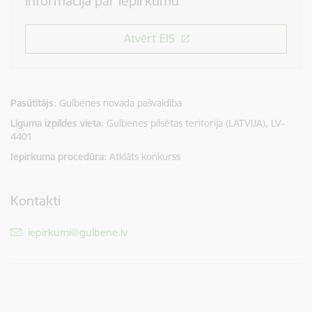
Informācija par iepirkumu
Atvērt EIS
Pasūtītājs
Gulbenes novada pašvaldība
Līguma izpildes vieta
Gulbenes pilsētas teritorija (LATVIJA), LV-
4401
Iepirkuma procedūra
Atklāts konkurss
Kontakti
E-pasts:
iepirkumi@gulbene.lv