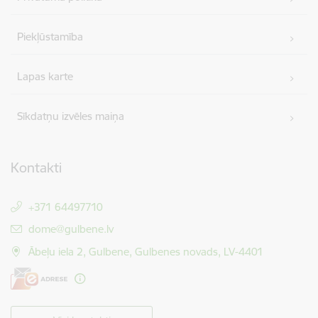
Piekļūstamība
Lapas karte
Sīkdatņu izvēles maiņa
Kontakti
+371 64497710
E-pasts:
dome@gulbene.lv
Ābeļu iela 2, Gulbene, Gulbenes novads, LV-4401