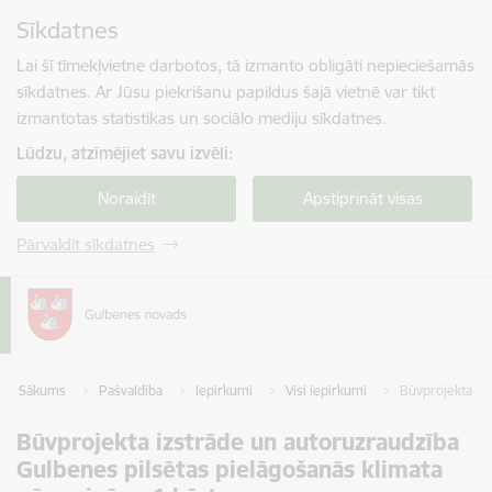
Pāriet uz lapas saturu
Sīkdatnes
Spied
lai meklētu
Enter
Lai šī tīmekļvietne darbotos, tā izmanto obligāti nepieciešamās
sīkdatnes. Ar Jūsu piekrišanu papildus šajā vietnē var tikt
izmantotas statistikas un sociālo mediju sīkdatnes.
Lūdzu, atzīmējiet savu izvēli:
Noraidīt
Apstiprināt visas
Pārvaldīt sīkdatnes
Sākums
Pašvaldība
Iepirkumi
Visi iepirkumi
Būvprojekta iz
Būvprojekta izstrāde un autoruzraudzība
Gulbenes pilsētas pielāgošanās klimata