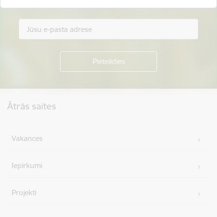
Piesakies jaunumu saņemšanai savā e-pastā.
Kājene
Ātrās saites
Vakances
Iepirkumi
Projekti