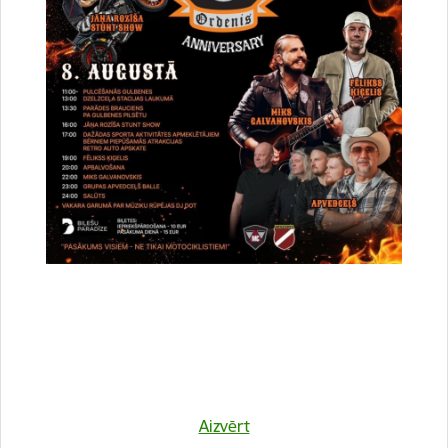
Vai šī informācija bija noderīga?
Sniegt atsauksmi
Esi pirmais, kurš uzzina!
Aizvērt