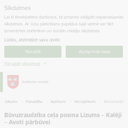
Pāriet uz lapas saturu
Sīkdatnes
Spied
lai meklētu
Enter
Lai šī tīmekļvietne darbotos, tā izmanto obligāti nepieciešamās
sīkdatnes. Ar Jūsu piekrišanu papildus šajā vietnē var tikt
izmantotas statistikas un sociālo mediju sīkdatnes.
Lūdzu, atzīmējiet savu izvēli:
Noraidīt
Apstiprināt visas
Pārvaldīt sīkdatnes
Sākums
Pašvaldība
Iepirkumi
Visi iepirkumi
Būvuzraudzība 
Būvuzraudzība ceļa posma Lizums – Kalēji
– Avoti pārbūvei