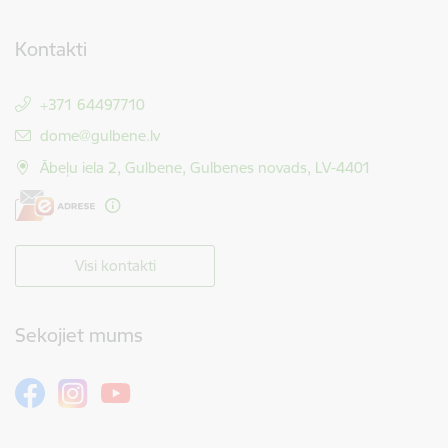
Kontakti
+371 64497710
E-pasts:
dome@gulbene.lv
Ābeļu iela 2, Gulbene, Gulbenes novads, LV-4401
Visi kontakti
Sekojiet mums