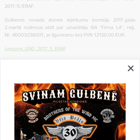
2017/5/ERAF.
Gulbenes novada domes iepirkumu komisija 2017.gada
2.martā nolēmusi atzīt par uzvarētāju SIA “Firma L4”, reģ.
Nr. 40003236001, ar līgumcenu bez PVN 12120.00 EUR.
Lemums_GND_2017_5_ERAF
Ligums_GND_2017_5_ERAF.pdf
Drukāt lapu
Dalīties