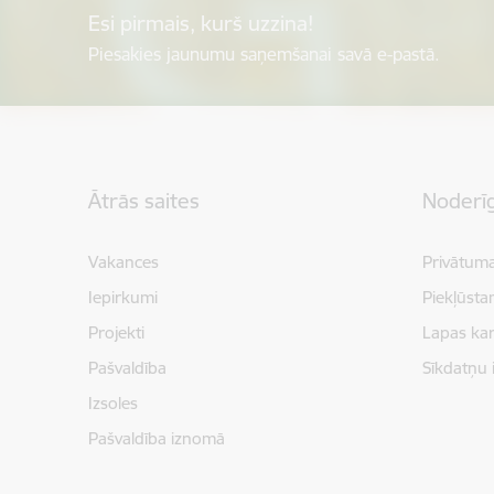
Esi pirmais, kurš uzzina!
Piesakies jaunumu saņemšanai savā e-pastā.
Kājene
Ātrās saites
Noderīg
Vakances
Privātuma
Iepirkumi
Piekļūsta
Projekti
Lapas kar
Pašvaldība
Sīkdatņu 
Izsoles
Pašvaldība iznomā