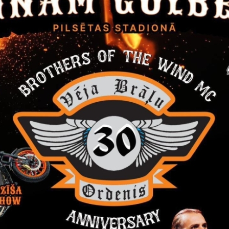
_Projekts.zip
iela_Projekts.zip
ms par pieņemto lēmumu
 novada dome, reģistrācijas Nr. 90009116327, Ābeļu ielā 2,
 „Būvuzraudzība Ražotāju ielas un Lapu ielas pārbūvei”, iepirkuma
 novada domes iepirkumu komisija 2017.gada 19.janvārī nol
NTS”, reģ. Nr. 40003340949, ar līgumcenu bez PVN 7350,00 EU
2017_2.pdf
eoConsultants.pdf