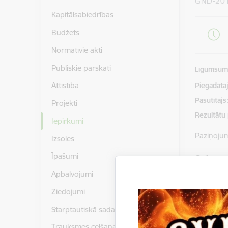
GND-20
Kapitālsabiedrības
Budžets
Normatīvie akti
Publiskie pārskati
Līgumsu
Attīstība
Piegādātājs
Pasūtītājs
Projekti
Rezultātu
Iepirkumi
Paziņoju
Izsoles
Īpašumi
Gulbenes
piedāvāju
Apbalvojumi
2017/2/E
Ziedojumi
Piedāvāju
Starptautiskā sadarbība
Trauksmes celšana
Instrukci