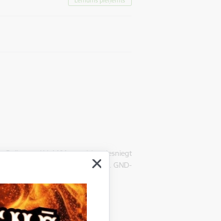
Lēmums pieņemts
Gulbenē, LV-4401, uzaicina iesniegt
ei”, iepirkuma identifikācijas Nr. GND-