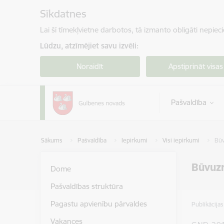
Pāriet uz lapas saturu
Sīkdatnes
Lai šī tīmekļvietne darbotos, tā izmanto obligāti nepiec
Lūdzu, atzīmējiet savu izvēli:
Noraidīt
Apstiprināt visas
Pašvaldība
Sākums
Pašvaldība
Iepirkumi
Visi iepirkumi
Būv
Būvuzr
Dome
Pašvaldības struktūra
Pagastu apvienību pārvaldes
Publikācija
Vakances