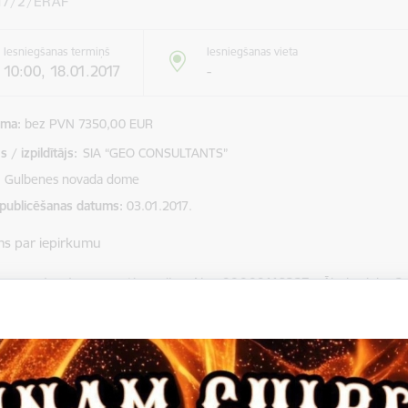
17/2/ERAF
Iesniegšanas termiņš
Iesniegšanas vieta
10:00, 18.01.2017
-
mma
bez PVN 7350,00 EUR
 / izpildītājs:
SIA “GEO CONSULTANTS”
Gulbenes novada dome
 publicēšanas datums
03.01.2017.
ms par iepirkumu
 novada dome, reģistrācijas Nr. 90009116327, Ābeļu ielā 2, 
mus iepirkumam „Būvuzraudzība Ražotāju ielas un Lapu ielas pārbūv
RAF.
mu iesniegšanas termiņš 18.01.2017. plkst.10.00.
ja_2017_2.doc