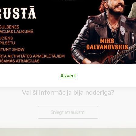
Aizvērt
Vai šī informācija bija noderīga?
Sniegt atsauksmi