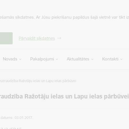
iešamās sīkdatnes. Ar Jūsu piekrišanu papildus šajā vietnē var tikt i
Pārvaldīt sīkdatnes
Novads
Pakalpojumi
Aktualitātes
Kontakti
uzraudzība Ražotāju ielas un Lapu ielas pārbūvei
audzība Ražotāju ielas un Lapu ielas pārbūve
s datums:
03.01.2017.