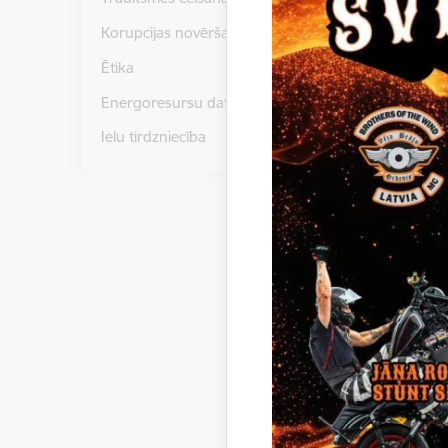
Korupcijas novēršana
Lapu_iela
Ētika
Razotaju_
Energoresursu dati un statistika
Ielu tirdzniecība
Paziņoju
Gulbenes
iepirkumā
Gulbenes
CONSULTA
Lemums_
Ligums_G