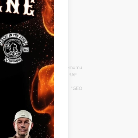
 Gulbenē, LV-4401, pieņēmusi lēmumu
 identifikācijas Nr. GND-2017/2/ERAF.
ēmusi atzīt par uzvarētāju SIA “GEO
R.