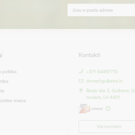
i
Kontakti
 politika
+371 64497710
E-pasts:
dome@gulbene.lv
mība
Ābeļu iela 2, Gulbene, 
te
novads, LV-4401
izvēles maiņa
Visi kontakti