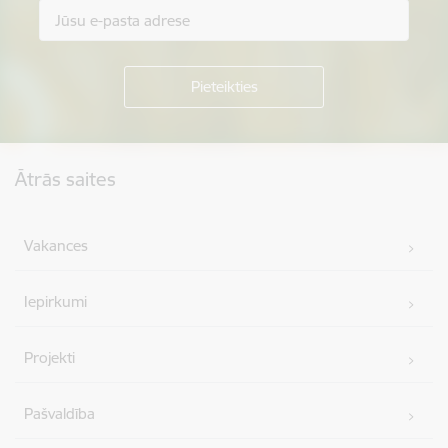
Kājene
Ātrās saites
Vakances
Iepirkumi
Projekti
Pašvaldība