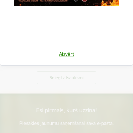
Aizvērt
Vai šī informācija bija noderīga?
Sniegt atsauksmi
Esi pirmais, kurš uzzina!
Piesakies jaunumu saņemšanai savā e-pastā.