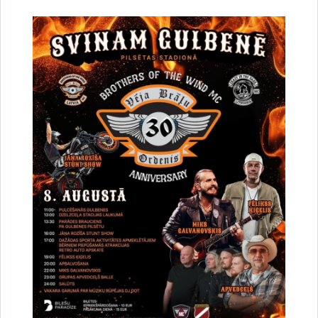
Lejupielādēt:
Ligums_Rigas_luksofors.pdf
Drukāt lapu
Dalīties