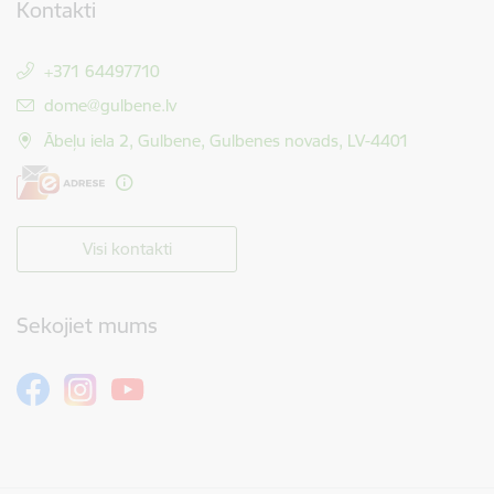
Kontakti
+371 64497710
E-pasts:
dome@gulbene.lv
Ābeļu iela 2, Gulbene, Gulbenes novads, LV-4401
Visi kontakti
Sekojiet mums