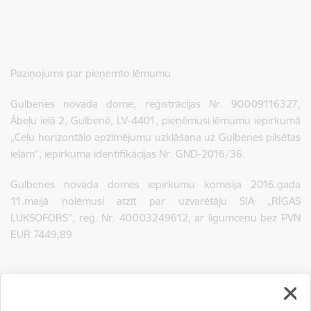
Paziņojums par pieņemto lēmumu
Gulbenes novada dome, reģistrācijas Nr. 90009116327,
Ābeļu ielā 2, Gulbenē, LV-4401, pieņēmusi lēmumu iepirkumā
„Ceļu horizontālo apzīmējumu uzklāšana uz Gulbenes pilsētas
ielām”, iepirkuma identifikācijas Nr. GND-2016/36.
Gulbenes novada domes iepirkumu komisija 2016.gada
11.maijā nolēmusi atzīt par uzvarētāju SIA „RĪGAS
LUKSOFORS”, reģ. Nr. 40003249612, ar līgumcenu bez PVN
EUR 7449,89.
Lejupielādēt:
Lemums_2016_36.pdf