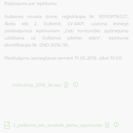
Paziņojums par iepirkumu
Gulbenes novada dome, reģistrācijas Nr. 90009116327,
Ābeļu ielā 2, Gulbenē, LV-4401, uzaicina iesniegt
piedāvājumus iepirkumam „Ceļu horizontālo apzīmējumu
uzklāšana uz Gulbenes pilsētas ielām”, iepirkuma
identifikācijas Nr. GND-2016/36.
Piedāvājumu iesniegšanas termiņš 11.05.2016. plkst.10.00.
Lejupielādēt:
Instrukcija_2016_36.doc
Lejupielādēt:
3_pielikums_ielu_saraksts_darbu_apjomi.xlsx