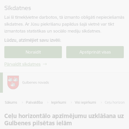
Pāriet uz lapas saturu
Sīkdatnes
Spied
lai meklētu
Enter
Lai šī tīmekļvietne darbotos, tā izmanto obligāti nepieciešamās
sīkdatnes. Ar Jūsu piekrišanu papildus šajā vietnē var tikt
izmantotas statistikas un sociālo mediju sīkdatnes.
Lūdzu, atzīmējiet savu izvēli:
Noraidīt
Apstiprināt visas
Pārvaldīt sīkdatnes
Sākums
Pašvaldība
Iepirkumi
Visi iepirkumi
Ceļu horizontā
Ceļu horizontālo apzīmējumu uzklāšana uz
Gulbenes pilsētas ielām