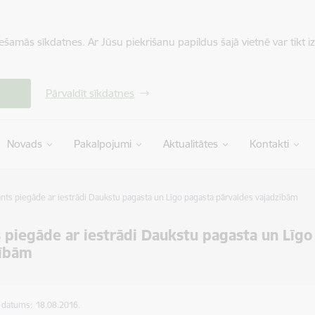
iešamās sīkdatnes. Ar Jūsu piekrišanu papildus šajā vietnē var tikt i
Pārvaldīt sīkdatnes
Novads
Pakalpojumi
Aktualitātes
Kontakti
nts piegāde ar iestrādi Daukstu pagasta un Līgo pagasta pārvaldes vajadzībām
 piegāde ar iestrādi Daukstu pagasta un Līgo
zībām
s datums:
18.08.2016.