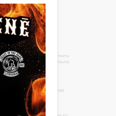
 Gulbenē, LV-4401, pieņēmusi lēmumu
ta pārvaldes vajadzībām”, iepirkuma
i:
aldības autoceļos” par uzvarētāju VAS
6530, ar līgumcenu bez PVN EUR
bas autoceļos” par uzvarētāju VAS
6530, ar līgumcenu bez PVN EUR 6191,50.