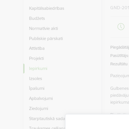
GND-20
Kapitālsabiedrības
Budžets
Normatīvie akti
Publiskie pārskati
Piegādātājs
Attīstība
Pasūtītājs
Projekti
Rezultātu
Iepirkumi
Paziņoju
Izsoles
Gulbenes
Īpašumi
piedāvāj
Apbalvojumi
iepirkuma
Ziedojumi
Piedāvāju
Starptautiskā sadarbība
Instrukci
Trauksmes celšana