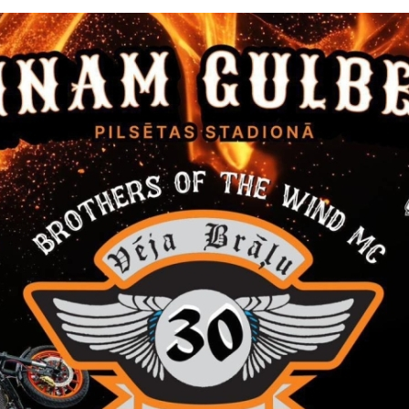
pag.pdf
.pdf
ms par pieņemto lēmumu
 novada dome, reģistrācijas Nr. 90009116327, Ābeļu ielā 2,
ā „Grants piegāde ar iestrādi Daukstu pagasta un Līgo pagas
ācijas Nr. GND-2016/61.
 novada domes iepirkumu komisija 2016.gada 30.augustā nolēmus
 iepirkuma 1.daļā „Grants piegāde ar iestrādi Daukstu pagasta pašv
ijas autoceļu uzturētājs” Alūksnes ceļu rajonu, reģ. Nr. 4000335
,00;
 iepirkuma 2.daļā „Grants piegāde ar iestrādi Līgo pagasta pašvaldī
ijas autoceļu uzturētājs” Alūksnes ceļu rajonu, reģ. Nr. 4000335