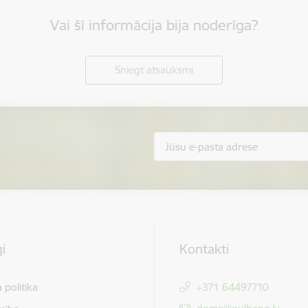
Vai šī informācija bija noderīga?
Sniegt atsauksmi
i
Kontakti
 politika
+371 64497710
E-pasts: