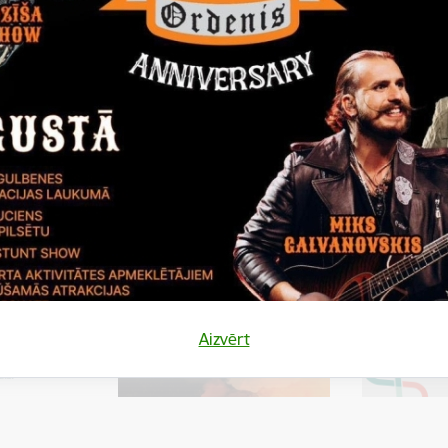
2016_61.pdf
VAS_Latvijas_autocelu_uzturetajs.pdf
VAS_Latvijas_autocelu_uzturetajs.pdf
Aizvērt