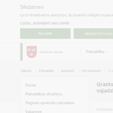
Pāriet uz lapas saturu
Sīkdatnes
Lai šī tīmekļvietne darbotos, tā izmanto obligāti nepiec
Lūdzu, atzīmējiet savu izvēli:
Noraidīt
Apstiprināt visas
Pašvaldība
Sākums
Pašvaldība
Iepirkumi
Visi iepirkumi
Gra
Grants
Dome
vajad
Pašvaldības struktūra
Pagastu apvienību pārvaldes
Publikācija
Vakances