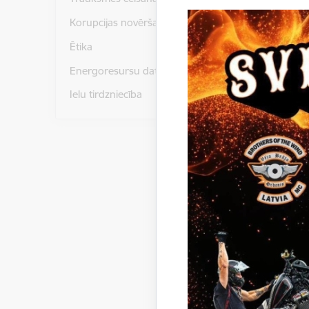
Korupcijas novēršana
Daukstu_
Ētika
Ligo_pag
Energoresursu dati un statistika
Ielu tirdzniecība
Paziņoju
Gulbenes
iepirkum
identifik
Gulbenes
atzīt
„Latv
10404
atzīt
„Latv