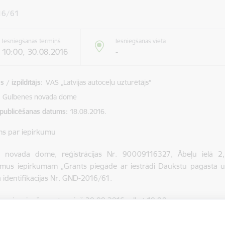
16/61
Iesniegšanas termiņš
Iesniegšanas vieta
10:00, 30.08.2016
-
 / izpildītājs:
VAS „Latvijas autoceļu uzturētājs”
Gulbenes novada dome
 publicēšanas datums
18.08.2016.
ms par iepirkumu
 novada dome, reģistrācijas Nr. 90009116327, Ābeļu ielā 2, 
umus iepirkumam „Grants piegāde ar iestrādi Daukstu pagasta u
 identifikācijas Nr. GND-2016/61.
mu iesniegšanas termiņš 30.08.2016. plkst.10.00.
ja_2016_61.docx