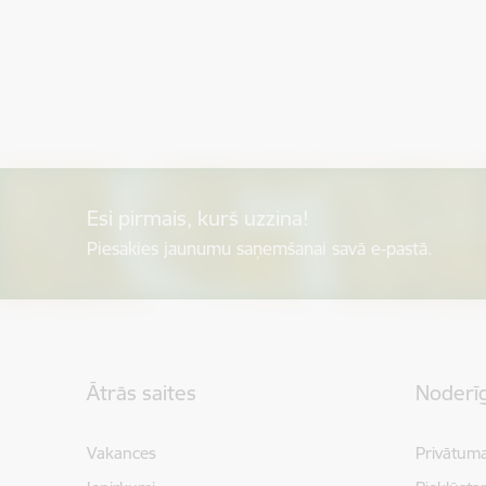
Esi pirmais, kurš uzzina!
Piesakies jaunumu saņemšanai savā e-pastā.
Kājene
Ātrās saites
Noderīg
Vakances
Privātuma